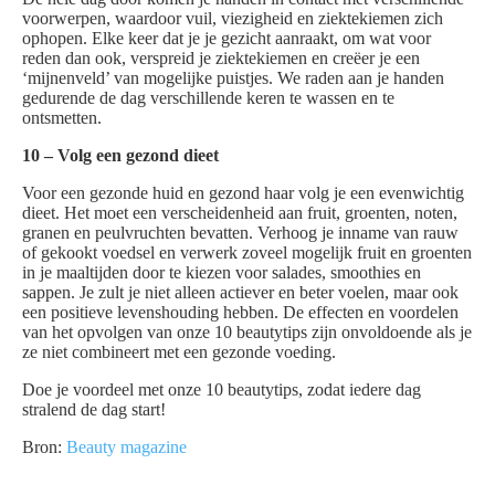
voorwerpen, waardoor vuil, viezigheid en ziektekiemen zich
ophopen. Elke keer dat je je gezicht aanraakt, om wat voor
reden dan ook, verspreid je ziektekiemen en creëer je een
‘mijnenveld’ van mogelijke puistjes. We raden aan je handen
gedurende de dag verschillende keren te wassen en te
ontsmetten.
10 – Volg een gezond dieet
Voor een gezonde huid en gezond haar volg je een evenwichtig
dieet. Het moet een verscheidenheid aan fruit, groenten, noten,
granen en peulvruchten bevatten. Verhoog je inname van rauw
of gekookt voedsel en verwerk zoveel mogelijk fruit en groenten
in je maaltijden door te kiezen voor salades, smoothies en
sappen. Je zult je niet alleen actiever en beter voelen, maar ook
een positieve levenshouding hebben. De effecten en voordelen
van het opvolgen van onze 10 beautytips zijn onvoldoende als je
ze niet combineert met een gezonde voeding.
Doe je voordeel met onze 10 beautytips, zodat iedere dag
stralend de dag start!
Bron:
Beauty magazine