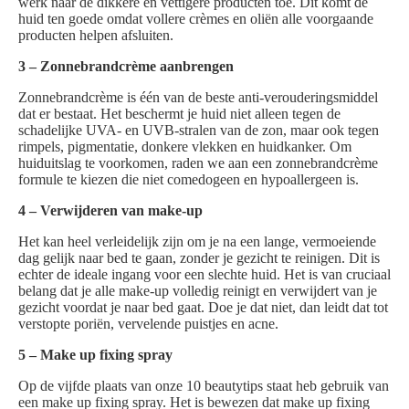
werk naar de dikkere en vettigere producten toe. Dit komt de
huid ten goede omdat vollere crèmes en oliën alle voorgaande
producten helpen afsluiten.
3 – Zonnebrandcrème aanbrengen
Zonnebrandcrème is één van de beste anti-verouderingsmiddel
dat er bestaat. Het beschermt je huid niet alleen tegen de
schadelijke UVA- en UVB-stralen van de zon, maar ook tegen
rimpels, pigmentatie, donkere vlekken en huidkanker. Om
huiduitslag te voorkomen, raden we aan een zonnebrandcrème
formule te kiezen die niet comedogeen en hypoallergeen is.
4 – Verwijderen van make-up
Het kan heel verleidelijk zijn om je na een lange, vermoeiende
dag gelijk naar bed te gaan, zonder je gezicht te reinigen. Dit is
echter de ideale ingang voor een slechte huid. Het is van cruciaal
belang dat je alle make-up volledig reinigt en verwijdert van je
gezicht voordat je naar bed gaat. Doe je dat niet, dan leidt dat tot
verstopte poriën, vervelende puistjes en acne.
5 – Make up fixing spray
Op de vijfde plaats van onze 10 beautytips staat heb gebruik van
een make up fixing spray. Het is bewezen dat make up fixing