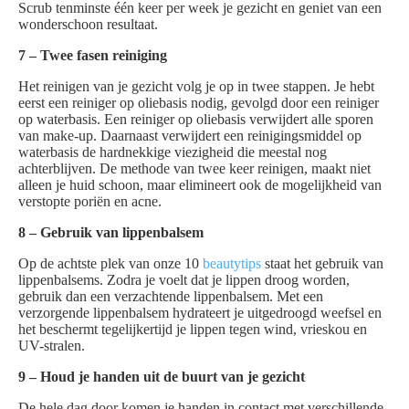
Scrub tenminste één keer per week je gezicht en geniet van een
wonderschoon resultaat.
7 – Twee fasen reiniging
Het reinigen van je gezicht volg je op in twee stappen. Je hebt
eerst een reiniger op oliebasis nodig, gevolgd door een reiniger
op waterbasis. Een reiniger op oliebasis verwijdert alle sporen
van make-up. Daarnaast verwijdert een reinigingsmiddel op
waterbasis de hardnekkige viezigheid die meestal nog
achterblijven. De methode van twee keer reinigen, maakt niet
alleen je huid schoon, maar elimineert ook de mogelijkheid van
verstopte poriën en acne.
8 – Gebruik van lippenbalsem
Op de achtste plek van onze 10
beautytips
staat het gebruik van
lippenbalsems. Zodra je voelt dat je lippen droog worden,
gebruik dan een verzachtende lippenbalsem. Met een
verzorgende lippenbalsem hydrateert je uitgedroogd weefsel en
het beschermt tegelijkertijd je lippen tegen wind, vrieskou en
UV-stralen.
9 – Houd je handen uit de buurt van je gezicht
De hele dag door komen je handen in contact met verschillende