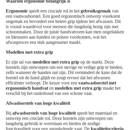
Waarom ergonomie belangrijk is
Ergonomie
speelt een cruciale rol in het
gebruiksgemak
van
een vaatwasborstel. Een goed ergonomisch ontwerp voorkomt
ongemak en bevordert een betere grip tijdens het afwassen. Dit
is vooral waardevol voor mensen die langdurig bezig zijn met
schoonmaken. Door de juiste handvatvorm kan men ongelukken
en blessures aan handen en polsen voorkomen, wat het
afwasproces een stuk aangenamer maakt.
Modellen met extra grip
Er zijn tal van
modellen met extra grip
op de markt. Deze
borstels zijn ontworpen om een stevige en veilige grip te bieden,
zelfs wanneer de handen nat zijn. Dit vermindert de kans dat de
borstel uit de hand glijdt en zorgt ervoor dat het afwassen
efficiënter verloopt. De keuze voor een
vaatwasborstel met
ergonomisch handvat
en
modellen met extra grip
maakt het
verschil bij het onderhoud van een schone vaat.
Afwasborstels van hoge kwaliteit
Bij
afwasborstels van hoge kwaliteit
speelt het materiaal en
ontwerp een cruciale rol. Deze borstels zijn ontworpen om
langdurig gebruik te weerstaan en bieden de nodige
functionaliteit voor een sprankelende vaat. De
kwaliteitscriteria