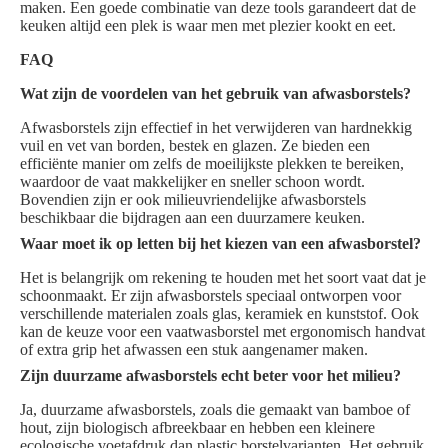
maken. Een goede combinatie van deze tools garandeert dat de
keuken altijd een plek is waar men met plezier kookt en eet.
FAQ
Wat zijn de voordelen van het gebruik van afwasborstels?
Afwasborstels zijn effectief in het verwijderen van hardnekkig
vuil en vet van borden, bestek en glazen. Ze bieden een
efficiënte manier om zelfs de moeilijkste plekken te bereiken,
waardoor de vaat makkelijker en sneller schoon wordt.
Bovendien zijn er ook milieuvriendelijke afwasborstels
beschikbaar die bijdragen aan een duurzamere keuken.
Waar moet ik op letten bij het kiezen van een afwasborstel?
Het is belangrijk om rekening te houden met het soort vaat dat je
schoonmaakt. Er zijn afwasborstels speciaal ontworpen voor
verschillende materialen zoals glas, keramiek en kunststof. Ook
kan de keuze voor een vaatwasborstel met ergonomisch handvat
of extra grip het afwassen een stuk aangenamer maken.
Zijn duurzame afwasborstels echt beter voor het milieu?
Ja, duurzame afwasborstels, zoals die gemaakt van bamboe of
hout, zijn biologisch afbreekbaar en hebben een kleinere
ecologische voetafdruk dan plastic borstelvarianten. Het gebruik