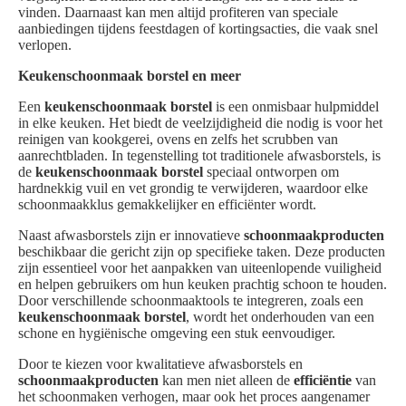
vinden. Daarnaast kan men altijd profiteren van speciale
aanbiedingen tijdens feestdagen of kortingsacties, die vaak snel
verlopen.
Keukenschoonmaak borstel en meer
Een
keukenschoonmaak borstel
is een onmisbaar hulpmiddel
in elke keuken. Het biedt de veelzijdigheid die nodig is voor het
reinigen van kookgerei, ovens en zelfs het scrubben van
aanrechtbladen. In tegenstelling tot traditionele afwasborstels, is
de
keukenschoonmaak borstel
speciaal ontworpen om
hardnekkig vuil en vet grondig te verwijderen, waardoor elke
schoonmaakklus gemakkelijker en efficiënter wordt.
Naast afwasborstels zijn er innovatieve
schoonmaakproducten
beschikbaar die gericht zijn op specifieke taken. Deze producten
zijn essentieel voor het aanpakken van uiteenlopende vuiligheid
en helpen gebruikers om hun keuken prachtig schoon te houden.
Door verschillende schoonmaaktools te integreren, zoals een
keukenschoonmaak borstel
, wordt het onderhouden van een
schone en hygiënische omgeving een stuk eenvoudiger.
Door te kiezen voor kwalitatieve afwasborstels en
schoonmaakproducten
kan men niet alleen de
efficiëntie
van
het schoonmaken verhogen, maar ook het proces aangenamer