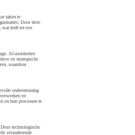
se taken te
rganisaties. Door deze
wat leidt tot een
age. AI-assistenten
ieve en strategische
eren, waardoor
devolle ondersteuning
l verwerken en
en en hun processen te
. Deze technologische
eds veranderende