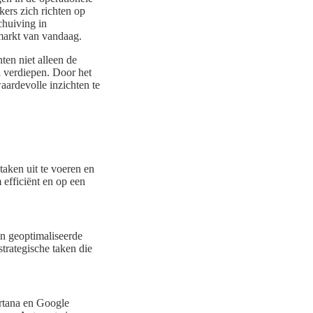
ers zich richten op
chuiving in
 markt van vandaag.
ten niet alleen de
l verdiepen. Door het
aardevolle inzichten te
aken uit te voeren en
efficiënt en op een
en geoptimaliseerde
trategische taken die
ortana en Google