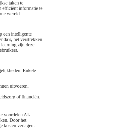
jkse taken te
fficiënt informatie te
rne wereld.
 een intelligente
nda’s, het verstrekken
 learning zijn deze
ebruikers.
gelijkheden. Enkele
unnen uitvoeren.
eidszorg of financiën.
De voordelen AI-
zaken. Door het
e kosten verlagen.