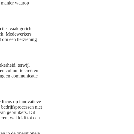
e manier waarop
cties vaak gericht
werk. Medewerkers
t om een herziening
kerheid, terwijl
en cultuur te creëren
ing en communicatie
e focus op innovatieve
 bedrijfsprocessen niet
van gebruikers. Dit
eren, wat leidt tot een
en in de operationele