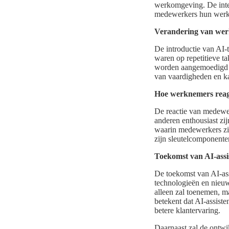
werkomgeving. De integ
medewerkers hun werk
Verandering van wer
De introductie van AI-t
waren op repetitieve t
worden aangemoedigd om
van vaardigheden en ka
Hoe werknemers reag
De reactie van medewer
anderen enthousiast zij
waarin medewerkers zi
zijn sleutelcomponente
Toekomst van AI-assis
De toekomst van AI-assi
technologieën en nieuwe
alleen zal toenemen, m
betekent dat AI-assisten
betere klantervaring.
Daarnaast zal de ontwi