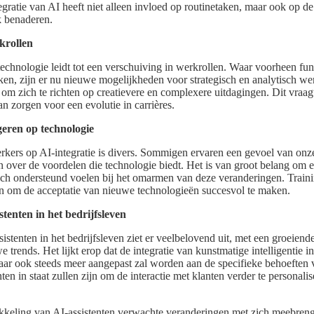
ratie van AI heeft niet alleen invloed op routinetaken, maar ook op d
 benaderen.
krollen
echnologie leidt tot een verschuiving in werkrollen. Waar voorheen fun
aken, zijn er nu nieuwe mogelijkheden voor strategisch en analytisch 
 zich te richten op creatievere en complexere uitdagingen. Dit vraag
n zorgen voor een evolutie in carrières.
eren op technologie
kers op AI-integratie is divers. Sommigen ervaren een gevoel van onze
n over de voordelen die technologie biedt. Het is van groot belang om e
ch ondersteund voelen bij het omarmen van deze veranderingen. Train
n om de acceptatie van nieuwe technologieën succesvol te maken.
tenten in het bedrijfsleven
stenten in het bedrijfsleven ziet er veelbelovend uit, met een groeiend
 trends. Het lijkt erop dat de integratie van kunstmatige intelligentie in
aar ook steeds meer aangepast zal worden aan de specifieke behoeften 
ten in staat zullen zijn om de interactie met klanten verder te personalis
kkeling van AI-assistenten verwachte veranderingen met zich meebreng