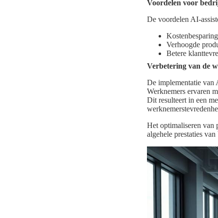
Voordelen voor bedri
De voordelen AI-assiste
Kostenbesparinge
Verhoogde produc
Betere klanttevr
Verbetering van de 
De implementatie van AI
Werknemers ervaren min
Dit resulteert in een 
werknemerstevredenhe
Het optimaliseren van p
algehele prestaties van