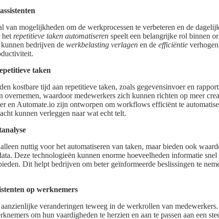
assistenten
tal van mogelijkheden om de werkprocessen te verbeteren en de dagelijk
 het
repetitieve taken automatiseren
speelt een belangrijke rol binnen o
, kunnen bedrijven de
werkbelasting verlagen
en de
efficiëntie
verhogen, 
ductiviteit.
petitieve taken
en kostbare tijd aan repetitieve taken, zoals gegevensinvoer en rapport
en overnemen, waardoor medewerkers zich kunnen richten op meer creat
ier en Automate.io zijn ontworpen om workflows efficiënt te automatis
ht kunnen verleggen naar wat echt telt.
tanalyse
t alleen nuttig voor het automatiseren van taken, maar bieden ook waar
 data. Deze technologieën kunnen enorme hoeveelheden informatie sne
bieden. Dit helpt bedrijven om beter geïnformeerde beslissingen te nem
istenten op werknemers
 aanzienlijke veranderingen teweeg in de werkrollen van medewerkers
rknemers om hun vaardigheden te herzien en aan te passen aan een ste