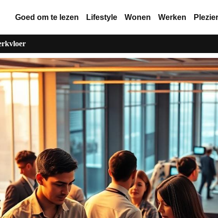
Goed om te lezen
Lifestyle
Wonen
Werken
Plezie
erkvloer