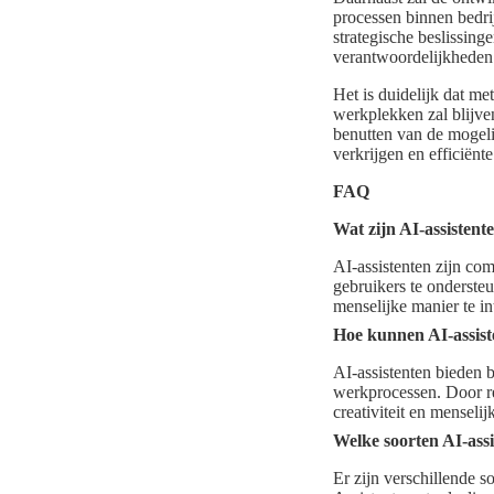
processen binnen bedri
strategische beslissing
verantwoordelijkheden 
Het is duidelijk dat me
werkplekken zal blijve
benutten van de mogeli
verkrijgen en efficiënt
FAQ
Wat zijn AI-assistent
AI-assistenten zijn co
gebruikers te onderste
menselijke manier te in
Hoe kunnen AI-assist
AI-assistenten bieden 
werkprocessen. Door re
creativiteit en menselij
Welke soorten AI-assi
Er zijn verschillende s