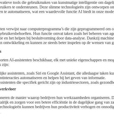
ovatieve tools die gebruikmaken van kunstmatige intelligentie om dageli
uikers te ondersteunen. Deze slimme technologieën zijn ontworpen om e
en te automatiseren, wat een waardevolle functie AI biedt in onze mode
enten verwijst naar computerprogramma’s die zijn geprogrammeerd om op
gebruikersbehoeften. Hun functie omvat taken zoals het beheren van age
ie en het helpen bij besluitvorming door data-analyse. Dankzij machine
n ontwikkeling en kunnen ze steeds beter inspelen op de wensen van g
n
soorten AI-assistenten beschikbaar, elk met unieke eigenschappen en mo
 zijn:
ijke assistenten, zoals Siri en Google Assistant, die alledaagse taken k
ntinteracties automatiseren en helpen bij het geven van informatie.
sistenten die specifiek gericht zijn op industriesectoren, zoals gezondh
 werkvloer
tioneren de manier waarop bedrijven hun werkzaamheden organiseren. 
 talrijk en zorgen voor een betere efficiëntie in de dagelijkse gang van 
echnologieën kunnen bedrijven hun productiviteit verhogen en onnodig