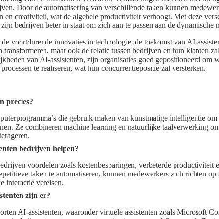
jven. Door de automatisering van verschillende taken kunnen medewerk
en en creativiteit, wat de algehele productiviteit verhoogt. Met deze vers
zijn bedrijven beter in staat om zich aan te passen aan de dynamische
t de voortdurende innovaties in technologie, de toekomst van AI-assisten
n transformeren, maar ook de relatie tussen bedrijven en hun klanten za
jkheden van AI-assistenten, zijn organisaties goed gepositioneerd om w
e processen te realiseren, wat hun concurrentiepositie zal versterken.
en precies?
mputerprogramma’s die gebruik maken van kunstmatige intelligentie om t
unen. Ze combineren machine learning en natuurlijke taalverwerking om 
terageren.
enten bedrijven helpen?
bedrijven voordelen zoals kostenbesparingen, verbeterde productiviteit 
petitieve taken te automatiseren, kunnen medewerkers zich richten op s
ke interactie vereisen.
stenten zijn er?
oorten AI-assistenten, waaronder virtuele assistenten zoals Microsoft C