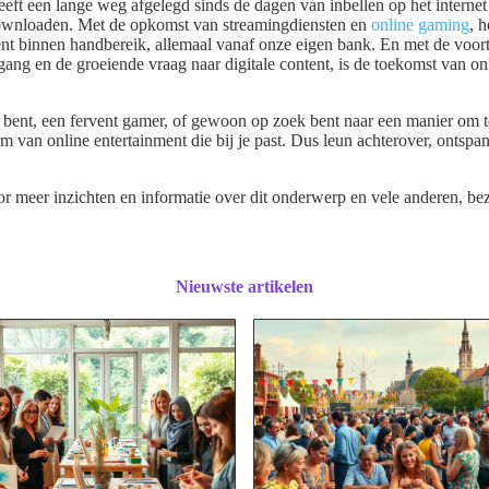
eft een lange weg afgelegd sinds de dagen van inbellen op het internet 
 downloaden. Met de opkomst van streamingdiensten en
online gaming
, 
nt binnen handbereik, allemaal vanaf onze eigen bank. En met de voor
gang en de groeiende vraag naar digitale content, is de toekomst van on
t bent, een fervent gamer, of gewoon op zoek bent naar een manier om 
rm van online entertainment die bij je past. Dus leun achterover, ontspa
 meer inzichten en informatie over dit onderwerp en vele anderen, b
Nieuwste artikelen