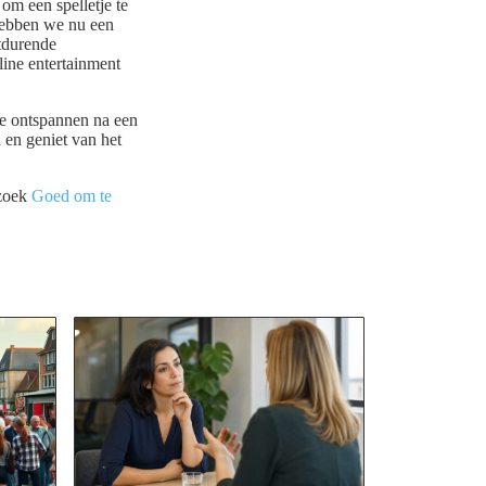
om een spelletje te
hebben we nu een
tdurende
line entertainment
te ontspannen na een
n en geniet van het
ezoek
Goed om te