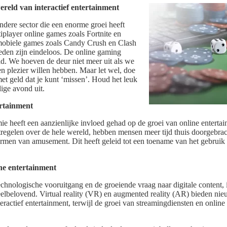
reld van interactief entertainment
ndere sector die een enorme groei heeft
player online games zoals Fortnite en
 mobiele games zoals Candy Crush en Clash
eden zijn eindeloos. De online gaming
id. We hoeven de deur niet meer uit als we
n plezier willen hebben. Maar let wel, doe
et geld dat je kunt ‘missen’. Houd het leuk
lige avond uit.
ertainment
heeft een aanzienlijke invloed gehad op de groei van online enterta
tregelen over de hele wereld, hebben mensen meer tijd thuis doorgebrac
men van amusement. Dit heeft geleid tot een toename van het gebruik
ne entertainment
chnologische vooruitgang en de groeiende vraag naar digitale content, 
eelbelovend. Virtual reality (VR) en augmented reality (AR) bieden n
ractief entertainment, terwijl de groei van streamingdiensten en online