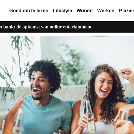
Goed om te lezen
Lifestyle
Wonen
Werken
Plezie
en bank: de opkomst van online entertainment