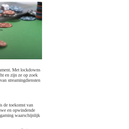
inment. Met lockdowns
ht en zijn ze op zoek
 van streamingdiensten
is de toekomst van
ieuwe en opwindende
 gaming waarschijnlijk