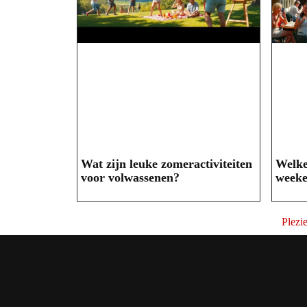
Wat zijn leuke zomeractiviteiten
Welke
voor volwassenen?
weeke
Plezie