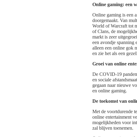
Online gaming: een we
Online gaming is een a
doorgemaakt. Van multi
World of Warcraft tot
of Clans, de mogelijkh
markt is zeer uitgegroe
een avondje spanning e
alleen een online gok m
en zie het als een gezel
Groei van online ent
De COVID-19 pandemie 
en sociale afstandsmaa
gegaan naar nieuwe vor
en online gaming.
De toekomst van onli
Met de voortdurende te
online entertainment v
mogelijkheden voor inte
zal blijven toenemen.