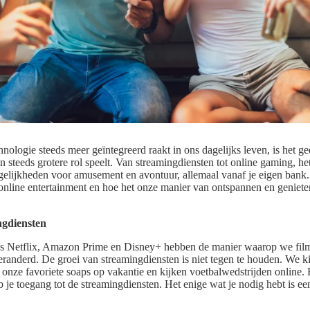
nologie steeds meer geïntegreerd raakt in ons dagelijks leven, is het ge
n steeds grotere rol speelt. Van streamingdiensten tot online gaming, he
gelijkheden voor amusement en avontuur, allemaal vanaf je eigen bank. I
nline entertainment en hoe het onze manier van ontspannen en genieten 
ngdiensten
ls Netflix, Amazon Prime en Disney+ hebben de manier waarop we film
randerd. De groei van streamingdiensten is niet tegen te houden. We k
n onze favoriete soaps op vakantie en kijken voetbalwedstrijden online. 
b je toegang tot de streamingdiensten. Het enige wat je nodig hebt is een