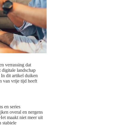
en verrassing dat
t digitale landschap
n dit artikel duiken
van vrije tijd heeft
s en series
ijken overal en nergens
Het maakt niet meer uit
 stabiele