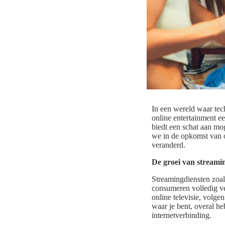
In een wereld waar tech
online entertainment ee
biedt een schat aan mo
we in de opkomst van o
veranderd.
De groei van streami
Streamingdiensten zoa
consumeren volledig ve
online televisie, volge
waar je bent, overal he
internetverbinding.