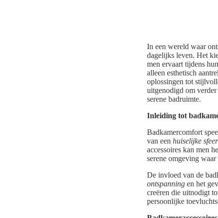
In een wereld waar ont
dagelijks leven. Het k
men ervaart tijdens hun
alleen esthetisch aantr
oplossingen tot stijlvo
uitgenodigd om verder 
serene badruimte.
Inleiding tot badkam
Badkamercomfort speelt 
van een
huiselijke sfeer
accessoires kan men he
serene omgeving waar m
De invloed van de badk
ontspanning
en het gev
creëren die uitnodigt 
persoonlijke toevlucht
Badkameraccessoires