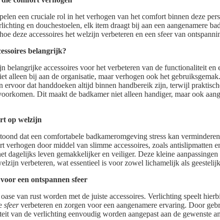
elen een cruciale rol in het verhogen van het comfort binnen deze pers
lichting en douchestoelen, elk item draagt bij aan een aangenamere ba
 hoe deze accessoires het welzijn verbeteren en een sfeer van ontspanni
essoires belangrijk?
ijn belangrijke accessoires voor het verbeteren van de functionaliteit en 
et alleen bij aan de organisatie, maar verhogen ook het gebruiksgemak
ervoor dat handdoeken altijd binnen handbereik zijn, terwijl praktisc
voorkomen. Dit maakt de badkamer niet alleen handiger, maar ook aan
rt op welzijn
toond dat een comfortabele badkameromgeving stress kan verminderen
t verhogen door middel van slimme accessoires, zoals antislipmatten 
et dagelijks leven gemakkelijker en veiliger. Deze kleine aanpassinge
elzijn verbeteren, wat essentieel is voor zowel lichamelijk als geestelijk
s voor een ontspannen sfeer
se van rust worden met de juiste accessoires. Verlichting speelt hierbij
le
sfeer
verbeteren en zorgen voor een aangenamere ervaring. Door geb
teit van de verlichting eenvoudig worden aangepast aan de gewenste a