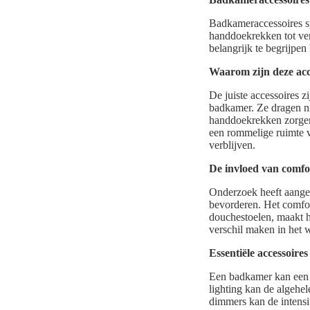
Badkameraccessoires sp
handdoekrekken tot ver
belangrijk te begrijpen
Waarom zijn deze acc
De juiste accessoires z
badkamer. Ze dragen ni
handdoekrekken zorgen 
een rommelige ruimte 
verblijven.
De invloed van comfo
Onderzoek heeft aange
bevorderen. Het comfor
douchestoelen, maakt h
verschil maken in het w
Essentiële accessoire
Een badkamer kan een oa
lighting kan de algehe
dimmers kan de intensi