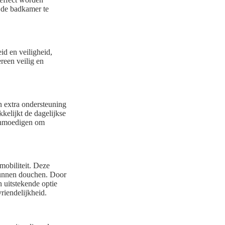
n de badkamer te
id en veiligheid,
reen veilig en
 extra ondersteuning
kkelijkt de dagelijkse
aanmoedigen om
obiliteit. Deze
kunnen douchen. Door
 uitstekende optie
riendelijkheid.