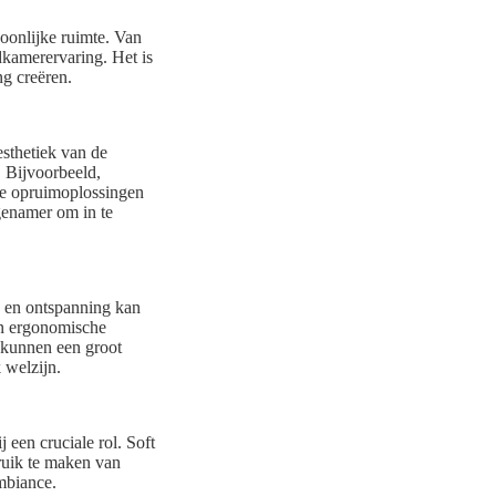
oonlijke ruimte. Van
dkamerervaring. Het is
ng creëren.
esthetiek van de
. Bijvoorbeeld,
he opruimoplossingen
genamer om in te
 en ontspanning kan
en ergonomische
n kunnen een groot
 welzijn.
 een cruciale rol. Soft
ruik te maken van
mbiance.