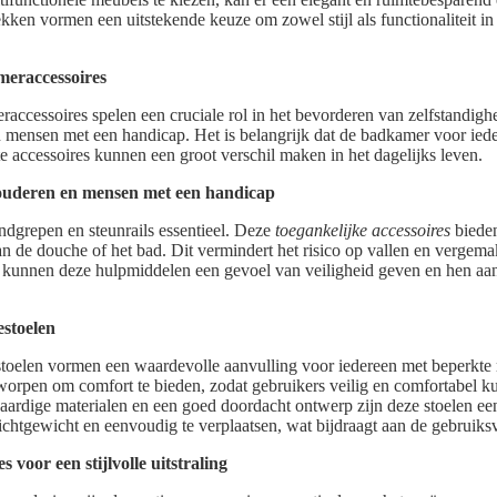
ken vormen een uitstekende keuze om zowel stijl als functionaliteit i
meraccessoires
ccessoires spelen een cruciale rol in het bevorderen van zelfstandighe
 mensen met een handicap. Het is belangrijk dat de badkamer voor iede
te accessoires kunnen een groot verschil maken in het dagelijks leven.
ouderen en mensen met een handicap
ndgrepen en steunrails essentieel. Deze
toegankelijke accessoires
bieden
van de douche of het bad. Dit vermindert het risico op vallen en vergema
n kunnen deze hulpmiddelen een gevoel van veiligheid geven en hen 
stoelen
oelen vormen een waardevolle aanvulling voor iedereen met beperkte m
worpen om comfort te bieden, zodat gebruikers veilig en comfortabel 
ardige materialen en een goed doordacht ontwerp zijn deze stoelen een
ichtgewicht en eenvoudig te verplaatsen, wat bijdraagt aan de gebruiksv
s voor een stijlvolle uitstraling