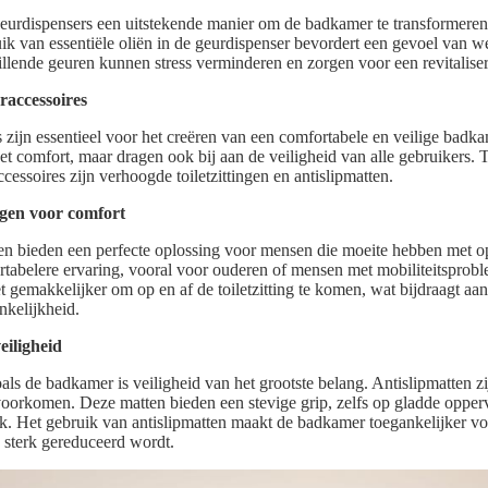
geurdispensers een uitstekende manier om de badkamer te transformeren
ik van essentiële oliën in de geurdispenser bevordert een gevoel van we
illende geuren kunnen stress verminderen en zorgen voor een revitalise
accessoires
 zijn essentieel voor het creëren van een comfortabele en veilige badk
het comfort, maar dragen ook bij aan de veiligheid van alle gebruikers.
essoires zijn verhoogde toiletzittingen en antislipmatten.
ngen voor comfort
gen bieden een perfecte oplossing voor mensen die moeite hebben met op
tabelere ervaring, vooral voor ouderen of mensen met mobiliteitsprob
 gemakkelijker om op en af de toiletzitting te komen, wat bijdraagt aan
kelijkheid.
eiligheid
ls de badkamer is veiligheid van het grootste belang. Antislipmatten z
e voorkomen. Deze matten bieden een stevige grip, zelfs op gladde oppe
ijk. Het gebruik van antislipmatten maakt de badkamer toegankelijker v
 sterk gereduceerd wordt.