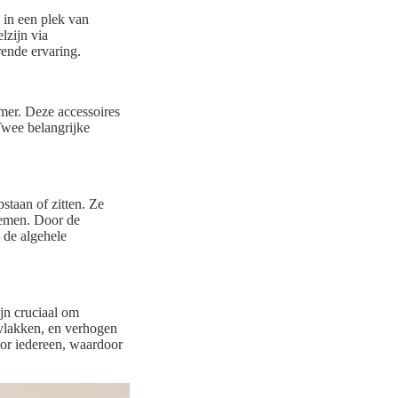
 in een plek van
lzijn via
rende ervaring.
amer. Deze accessoires
 Twee belangrijke
staan of zitten. Ze
lemen. Door de
 de algehele
ijn cruciaal om
rvlakken, en verhogen
oor iedereen, waardoor