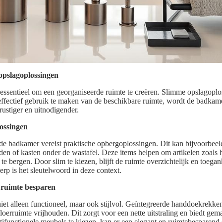
pslagoplossingen
 essentieel om een georganiseerde ruimte te creëren. Slimme opslagoplos
effectief gebruik te maken van de beschikbare ruimte, wordt de badkame
rustiger en uitnodigender.
ossingen
e badkamer vereist praktische opbergoplossingen. Dit kan bijvoorbeel
n of kasten onder de wastafel. Deze items helpen om artikelen zoals
p te bergen. Door slim te kiezen, blijft de ruimte overzichtelijk en toegan
rp is het sleutelwoord in deze context.
ruimte besparen
et alleen functioneel, maar ook stijlvol. Geïntegreerde handdoekrekken
oerruimte vrijhouden. Dit zorgt voor een nette uitstraling en biedt gem
functionele meubels te kiezen, kan er een elegant en ruimtebesparend