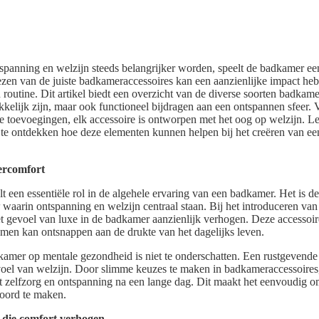
spanning en welzijn steeds belangrijker worden, speelt de badkamer een 
iezen van de juiste badkameraccessoires kan een aanzienlijke impact he
 routine. Dit artikel biedt een overzicht van de diverse soorten badkame
ekkelijk zijn, maar ook functioneel bijdragen aan een ontspannen sfeer. 
lle toevoegingen, elk accessoire is ontworpen met het oog op welzijn. 
te ontdekken hoe deze elementen kunnen helpen bij het creëren van ee
ercomfort
een essentiële rol in de algehele ervaring van een badkamer. Het is de s
waarin ontspanning en welzijn centraal staan. Bij het introduceren va
t gevoel van luxe in de badkamer aanzienlijk verhogen. Deze accessoir
en kan ontsnappen aan de drukte van het dagelijks leven.
amer op mentale gezondheid is niet te onderschatten. Een rustgevende
oel van welzijn. Door slimme keuzes te maken in badkameraccessoires
tot zelfzorg en ontspanning na een lange dag. Dit maakt het eenvoudig
soord te maken.
 die comfort verhogen