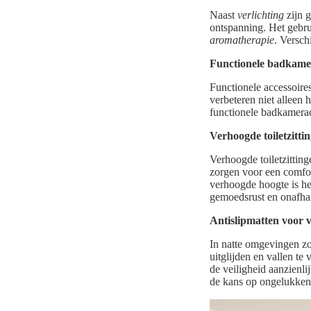
Naast
verlichting
zijn 
ontspanning. Het gebru
aromatherapie
. Versch
Functionele badkamer
Functionele accessoires
verbeteren niet alleen 
functionele badkameracc
Verhoogde toiletzitti
Verhoogde toiletzittin
zorgen voor een comfor
verhoogde hoogte is het
gemoedsrust en onafhan
Antislipmatten voor v
In natte omgevingen zoa
uitglijden en vallen t
de veiligheid aanzienl
de kans op ongelukken