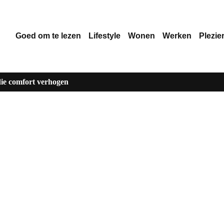
Goed om te lezen
Lifestyle
Wonen
Werken
Plezie
ie comfort verhogen