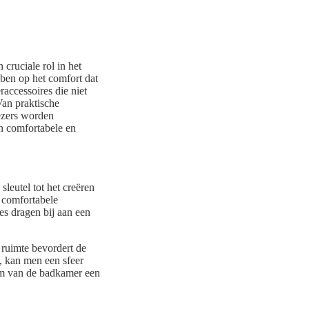
cruciale rol in het
bben op het comfort dat
raccessoires die niet
Van praktische
Lezers worden
n comfortabele en
leutel tot het creëren
n comfortabele
es dragen bij aan een
 ruimte bevordert de
, kan men een sfeer
 om van de badkamer een