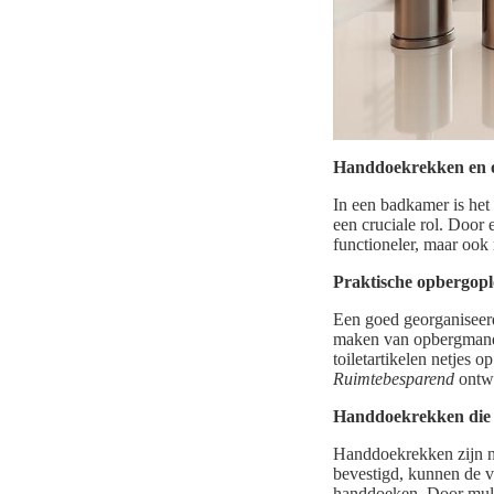
Handdoekrekken en o
In een badkamer is het
een cruciale rol. Door 
functioneler, maar ook 
Praktische opbergopl
Een goed georganiseerd
maken van opbergmande
toiletartikelen netjes o
Ruimtebesparend
ontwe
Handdoekrekken die 
Handdoekrekken zijn ni
bevestigd, kunnen de vl
handdoeken. Door multi