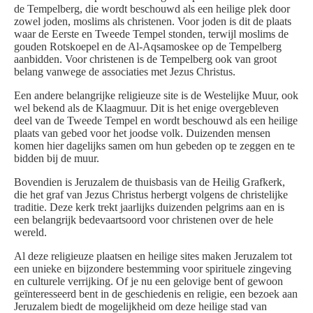
de Tempelberg, die wordt beschouwd als een heilige plek door
zowel joden, moslims als christenen. Voor joden is dit de plaats
waar de Eerste en Tweede Tempel stonden, terwijl moslims de
gouden Rotskoepel en de Al-Aqsamoskee op de Tempelberg
aanbidden. Voor christenen is de Tempelberg ook van groot
belang vanwege de associaties met Jezus Christus.
Een andere belangrijke religieuze site is de Westelijke Muur, ook
wel bekend als de Klaagmuur. Dit is het enige overgebleven
deel van de Tweede Tempel en wordt beschouwd als een heilige
plaats van gebed voor het joodse volk. Duizenden mensen
komen hier dagelijks samen om hun gebeden op te zeggen en te
bidden bij de muur.
Bovendien is Jeruzalem de thuisbasis van de Heilig Grafkerk,
die het graf van Jezus Christus herbergt volgens de christelijke
traditie. Deze kerk trekt jaarlijks duizenden pelgrims aan en is
een belangrijk bedevaartsoord voor christenen over de hele
wereld.
Al deze religieuze plaatsen en heilige sites maken Jeruzalem tot
een unieke en bijzondere bestemming voor spirituele zingeving
en culturele verrijking. Of je nu een gelovige bent of gewoon
geïnteresseerd bent in de geschiedenis en religie, een bezoek aan
Jeruzalem biedt de mogelijkheid om deze heilige stad van