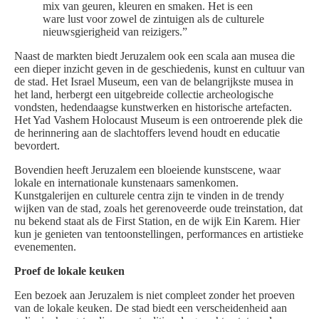
mix van geuren, kleuren en smaken. Het is een
ware lust voor zowel de zintuigen als de culturele
nieuwsgierigheid van reizigers.”
Naast de markten biedt Jeruzalem ook een scala aan musea die
een dieper inzicht geven in de geschiedenis, kunst en cultuur van
de stad. Het Israel Museum, een van de belangrijkste musea in
het land, herbergt een uitgebreide collectie archeologische
vondsten, hedendaagse kunstwerken en historische artefacten.
Het Yad Vashem Holocaust Museum is een ontroerende plek die
de herinnering aan de slachtoffers levend houdt en educatie
bevordert.
Bovendien heeft Jeruzalem een bloeiende kunstscene, waar
lokale en internationale kunstenaars samenkomen.
Kunstgalerijen en culturele centra zijn te vinden in de trendy
wijken van de stad, zoals het gerenoveerde oude treinstation, dat
nu bekend staat als de First Station, en de wijk Ein Karem. Hier
kun je genieten van tentoonstellingen, performances en artistieke
evenementen.
Proef de lokale keuken
Een bezoek aan Jeruzalem is niet compleet zonder het proeven
van de lokale keuken. De stad biedt een verscheidenheid aan