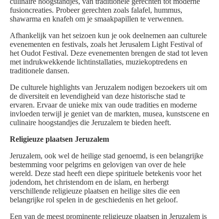
culinaire hoogstandjes, van traditionele gerechten tot moderne
fusioncreaties. Probeer gerechten zoals falafel, hummus,
shawarma en knafeh om je smaakpapillen te verwennen.
Afhankelijk van het seizoen kun je ook deelnemen aan culturele
evenementen en festivals, zoals het Jerusalem Light Festival of
het Oudot Festival. Deze evenementen brengen de stad tot leven
met indrukwekkende lichtinstallaties, muziekoptredens en
traditionele dansen.
De culturele highlights van Jeruzalem nodigen bezoekers uit om
de diversiteit en levendigheid van deze historische stad te
ervaren. Ervaar de unieke mix van oude tradities en moderne
invloeden terwijl je geniet van de markten, musea, kunstscene en
culinaire hoogstandjes die Jeruzalem te bieden heeft.
Religieuze plaatsen Jeruzalem
Jeruzalem, ook wel de heilige stad genoemd, is een belangrijke
bestemming voor pelgrims en gelovigen van over de hele
wereld. Deze stad heeft een diepe spirituele betekenis voor het
jodendom, het christendom en de islam, en herbergt
verschillende religieuze plaatsen en heilige sites die een
belangrijke rol spelen in de geschiedenis en het geloof.
Een van de meest prominente religieuze plaatsen in Jeruzalem is