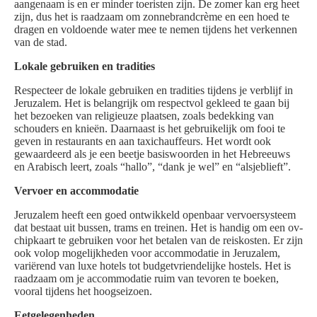
aangenaam is en er minder toeristen zijn. De zomer kan erg heet
zijn, dus het is raadzaam om zonnebrandcrème en een hoed te
dragen en voldoende water mee te nemen tijdens het verkennen
van de stad.
Lokale gebruiken en tradities
Respecteer de lokale gebruiken en tradities tijdens je verblijf in
Jeruzalem. Het is belangrijk om respectvol gekleed te gaan bij
het bezoeken van religieuze plaatsen, zoals bedekking van
schouders en knieën. Daarnaast is het gebruikelijk om fooi te
geven in restaurants en aan taxichauffeurs. Het wordt ook
gewaardeerd als je een beetje basiswoorden in het Hebreeuws
en Arabisch leert, zoals “hallo”, “dank je wel” en “alsjeblieft”.
Vervoer en accommodatie
Jeruzalem heeft een goed ontwikkeld openbaar vervoersysteem
dat bestaat uit bussen, trams en treinen. Het is handig om een ov-
chipkaart te gebruiken voor het betalen van de reiskosten. Er zijn
ook volop mogelijkheden voor accommodatie in Jeruzalem,
variërend van luxe hotels tot budgetvriendelijke hostels. Het is
raadzaam om je accommodatie ruim van tevoren te boeken,
vooral tijdens het hoogseizoen.
Eetgelegenheden