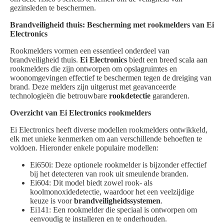
gezinsleden te beschermen.
Brandveiligheid thuis: Bescherming met rookmelders van Ei
Electronics
Rookmelders vormen een essentieel onderdeel van
brandveiligheid thuis.
Ei Electronics
biedt een breed scala aan
rookmelders die zijn ontworpen om opslagruimtes en
woonomgevingen effectief te beschermen tegen de dreiging van
brand. Deze melders zijn uitgerust met geavanceerde
technologieën die betrouwbare
rookdetectie
garanderen.
Overzicht van Ei Electronics rookmelders
Ei Electronics heeft diverse modellen rookmelders ontwikkeld,
elk met unieke kenmerken om aan verschillende behoeften te
voldoen. Hieronder enkele populaire modellen:
Ei650i: Deze optionele rookmelder is bijzonder effectief
bij het detecteren van rook uit smeulende branden.
Ei604: Dit model biedt zowel rook- als
koolmonoxidedetectie, waardoor het een veelzijdige
keuze is voor
brandveiligheidssystemen
.
Ei141: Een rookmelder die speciaal is ontworpen om
eenvoudig te installeren en te onderhouden.