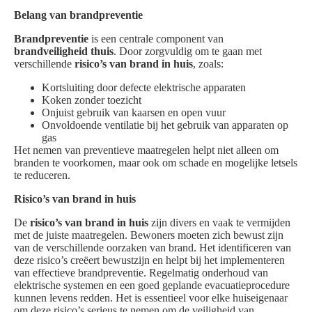
Belang van brandpreventie
Brandpreventie
is een centrale component van
brandveiligheid thuis
. Door zorgvuldig om te gaan met
verschillende
risico’s van brand in huis
, zoals:
Kortsluiting door defecte elektrische apparaten
Koken zonder toezicht
Onjuist gebruik van kaarsen en open vuur
Onvoldoende ventilatie bij het gebruik van apparaten op
gas
Het nemen van preventieve maatregelen helpt niet alleen om
branden te voorkomen, maar ook om schade en mogelijke letsels
te reduceren.
Risico’s van brand in huis
De
risico’s van brand in huis
zijn divers en vaak te vermijden
met de juiste maatregelen. Bewoners moeten zich bewust zijn
van de verschillende oorzaken van brand. Het identificeren van
deze risico’s creëert bewustzijn en helpt bij het implementeren
van effectieve brandpreventie. Regelmatig onderhoud van
elektrische systemen en een goed geplande evacuatieprocedure
kunnen levens redden. Het is essentieel voor elke huiseigenaar
om deze risico’s serieus te nemen om de veiligheid van