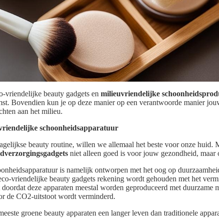
o-vriendelijke beauty gadgets en
milieuvriendelijke schoonheidsprod
st. Bovendien kun je op deze manier op een verantwoorde manier jou
chten aan het milieu.
vriendelijke schoonheidsapparatuur
gelijkse beauty routine, willen we allemaal het beste voor onze huid. M
idverzorgingsgadgets
niet alleen goed is voor jouw gezondheid, maar 
oonheidsapparatuur is namelijk ontworpen met het oog op duurzaamheid.
eco-vriendelijke beauty gadgets rekening wordt gehouden met het verm
t doordat deze apparaten meestal worden geproduceerd met duurzame m
or de CO2-uitstoot wordt verminderd.
este groene beauty apparaten een langer leven dan traditionele appar