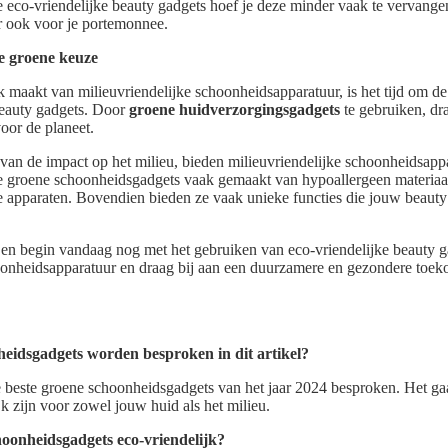
eco-vriendelijke beauty gadgets hoef je deze minder vaak te vervangen
ar ook voor je portemonnee.
 groene keuze
k maakt van milieuvriendelijke schoonheidsapparatuur, is het tijd om d
beauty gadgets. Door
groene huidverzorgingsgadgets
te gebruiken, dra
oor de planeet.
van de impact op het milieu, bieden milieuvriendelijke schoonheidsap
e groene schoonheidsgadgets vaak gemaakt van hypoallergeen materiaal e
le apparaten. Bovendien bieden ze vaak unieke functies die jouw beauty 
n begin vandaag nog met het gebruiken van eco-vriendelijke beauty ga
oonheidsapparatuur en draag bij aan een duurzamere en gezondere toeko
eidsgadgets worden besproken in dit artikel?
de beste groene schoonheidsgadgets van het jaar 2024 besproken. Het 
jk zijn voor zowel jouw huid als het milieu.
oonheidsgadgets eco-vriendelijk?