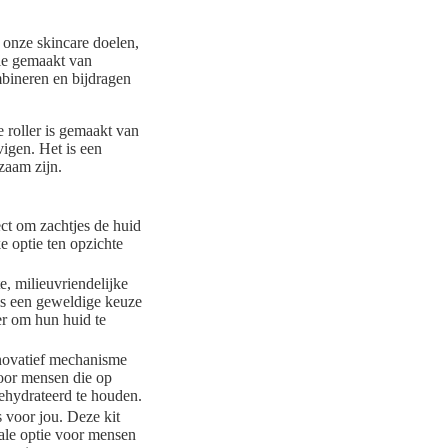
n onze skincare doelen,
tie gemaakt van
bineren en bijdragen
e roller is gemaakt van
vigen. Het is een
rzaam zijn.
ect om zachtjes de huid
e optie ten opzichte
e, milieuvriendelijke
 is een geweldige keuze
er om hun huid te
nnovatief mechanisme
voor mensen die op
ehydrateerd te houden.
s voor jou. Deze kit
eale optie voor mensen