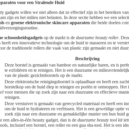
araten voor een Stralende Huid
ty gadgets willen we niet alleen dat ze effectief zijn in het bereiken va
am zijn en het milieu niet belasten. In deze sectie hebben we een selec
ols
en
groene elektronische skincare apparaten
die beide doelen com
idverzorgingsroutine.
ne schoonheidsgadgets
op de markt is de
duurzame beauty roller
. Dez
 heeft een innovatieve technologie om de huid te masseren en te verste
voor de traditionele rollers die vaak van plastic zijn gemaakt en niet duu
Beschrijving
Deze borstel is gemaakt van bamboe en natuurlijke haren, en is perf
te exfoliëren en te reinigen. Het is een duurzame en milieuvriendelijk
van de plastic gezichtsborstels op de markt.
Deze elektronische reinigingsborstel is oplaadbaar en heeft een zacht
borstelkop om de huid diep te reinigen en poriën te ontstoppen. Het
el
voor mensen die op zoek zijn naar een duurzame en effectieve mani
reinigen.
Deze verstuiver is gemaakt van gerecycled materiaal en heeft een i
om de huid te hydrateren en verfrissen. Het is een geweldige optie 
zoek zijn naar een duurzame en gemakkelijke manier om hun huid g
r een alles-in-één beauty gadget, dan is de
duurzame beauty tool kit
iet
ols, inclusief een borstel, een roller en een gua sha-tool. Het is een id