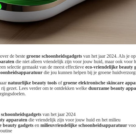
 over de beste
groene schoonheidsgadgets
van het jaar 2024. Als je op
paraten
die niet alleen vriendelijk zijn voor jouw huid, maar ook voor he
een selectie gemaakt van de meest effectieve
eco-vriendelijke beauty 
choonheidsapparatuur
die jou kunnen helpen bij je groene huidverzorg
naar
natuurlijke beauty tools
of
groene elektronische skincare appa
n rij gezet. Lees verder om te ontdekken welke
duurzame beauty appa
rgingsdoelen.
 schoonheidsgadgets
van het jaar 2024
ty apparaten
die vriendelijk zijn voor jouw huid en het milieu
e beauty gadgets
en
milieuvriendelijke schoonheidsapparatuur
voor
routine