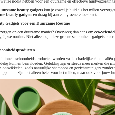
n wat ze nodig hebben voor een duurzame en effectieve huidverzorgings
duurzame beauty gadgets
kun je zowel je huid als het milieu verzorge
me beauty gadgets
en draag bij aan een groenere toekomst.
auty Gadgets voor een Duurzame Routine
verzorgen op een duurzame manier? Overweeg dan eens om
eco-vriende
gelijkse routine. Niet alleen zijn deze groene schoonheidsgadgets beter
choonheidsproducten
raditionele schoonheidsproducten worden vaak schadelijke chemicaliën 
adelig kunnen beïnvloeden. Gelukkig zijn er steeds meer merken die
mi
n
ontwikkelen, zoals natuurlijke shampoos en gezichtsreinigers zonder s
pparaten zijn niet alleen beter voor het milieu, maar ook voor jouw hu