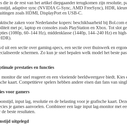
es die in de rest van het artikel diepgaander terugkomen zijn resolutie, 
sponstijd, adaptive sync (NVIDIA G-Sync, AMD FreeSync), HDR, kleu
uitingen zoals HDMI, DisplayPort en USB-C.
tische zaken voor Nederlandse kopers: beschikbaarheid bij Bol.com e
iliteit met pc, laptop en consoles zoals PlayStation en Xbox. Tot slot 
opties (1080p, 60–144 Hz), middenklasse (1440p, 144–240 Hz) en high
 HDR).
wd uit een sectie over gaming-specs, een sectie over thuiswerk en ergon
ecialiseerde schermen. Zo kun je snel bepalen welk model het beste pa
imale prestaties en functies
 monitor die snel reageert en een vloeiende beeldweergave biedt. Kies e
ische kaart. Competitieve spelers hebben andere eisen dan fans van sing
ties voor gamers
ponstijd, input lag, resolutie en de belasting voor je grafische kaart. Dez
recies je games aanvoelen. Combineer een lage input lag-monitor met 
 beste resultaten.
nstijd uitgelegd