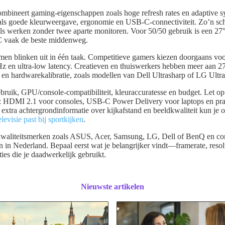
mbineert gaming-eigenschappen zoals hoge refresh rates en adaptive s
s als goede kleurweergave, ergonomie en USB-C-connectiviteit. Zo’n sc
ls werken zonder twee aparte monitoren. Voor 50/50 gebruik is een 2
vaak de beste middenweg.
rmen blinken uit in één taak. Competitieve gamers kiezen doorgaans v
z en ultra-low latency. Creatieven en thuiswerkers hebben meer aan 
en hardwarekalibratie, zoals modellen van Dell Ultrasharp of LG Ultra
ebruik, GPU/console-compatibiliteit, kleuraccuratesse en budget. Let op
: HDMI 2.1 voor consoles, USB-C Power Delivery voor laptops en pra
r extra achtergrondinformatie over kijkafstand en beeldkwaliteit kun je o
levisie past bij sportkijken
.
 kwaliteitsmerken zoals ASUS, Acer, Samsung, LG, Dell of BenQ en con
 in Nederland. Bepaal eerst wat je belangrijker vindt—framerate, reso
ties die je daadwerkelijk gebruikt.
Nieuwste artikelen