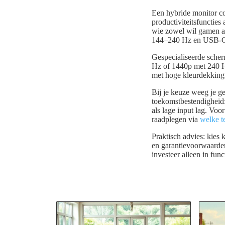
Een hybride monitor co
productiviteitsfunctie
wie zowel wil gamen a
144–240 Hz en USB-C 
Gespecialiseerde sche
Hz of 1440p met 240 H
met hoge kleurdekking 
Bij je keuze weeg je g
toekomstbestendigheid
als lage input lag. Voo
raadplegen via
welke te
Praktisch advies: kies
en garantievoorwaarden
investeer alleen in func