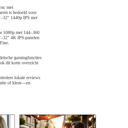
ync met
herm is bedoeld voor
7″–32″ 1440p IPS met
oor 1080p met 144–360
27–32″ 4K IPS-panelen
Fine.
ktische gamingfuncties
ok dit korte overzicht
troleer lokale reviews
lutie of kleur—en