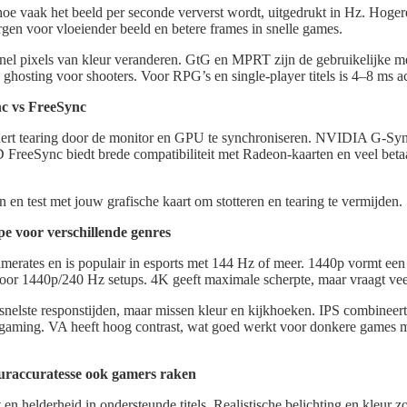
 hoe vaak het beeld per seconde ververst wordt, uitgedrukt in Hz. Hoge
gen voor vloeiender beeld en betere frames in snelle games.
nel pixels van kleur veranderen. GtG en MPRT zijn de gebruikelijke m
ghosting voor shooters. Voor RPG’s en single-player titels is 4–8 ms a
nc vs FreeSync
ert tearing door de monitor en GPU te synchroniseren. NVIDIA G-Sy
FreeSync biedt brede compatibiliteit met Radeon-kaarten en veel bet
en en test met jouw grafische kaart om stotteren en tearing te vermijden.
pe voor verschillende genres
amerates en is populair in esports met 144 Hz of meer. 1440p vormt een
oor 1440p/240 Hz setups. 4K geeft maximale scherpte, maar vraagt ve
nelste responstijden, maar missen kleur en kijkhoeken. IPS combineert
gaming. VA heeft hoog contrast, wat goed werkt voor donkere games m
raccuratesse ook gamers raken
en helderheid in ondersteunde titels. Realistische belichting en kleur 