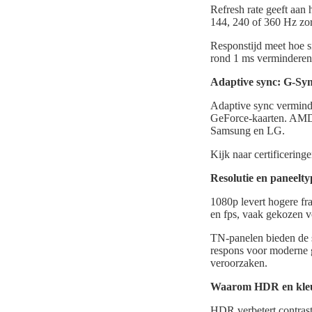
Refresh rate geeft aan
144, 240 of 360 Hz zor
Responstijd meet hoe s
rond 1 ms verminderen 
Adaptive sync: G-Sy
Adaptive sync vermind
GeForce-kaarten. AMD 
Samsung en LG.
Kijk naar certificering
Resolutie en paneelty
1080p levert hogere fr
en fps, vaak gekozen v
TN-panelen bieden de s
respons voor moderne 
veroorzaken.
Waarom HDR en kleu
HDR verbetert contrast 