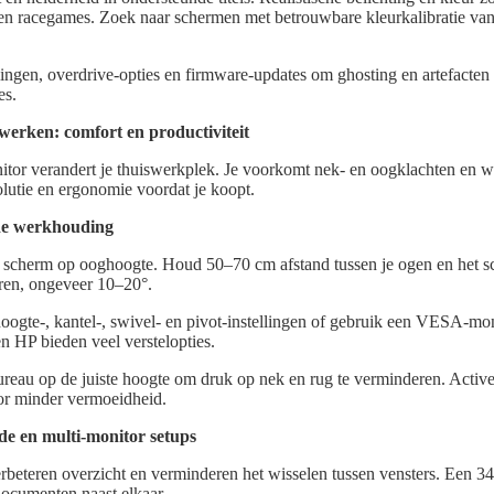
en racegames. Zoek naar schermen met betrouwbare kleurkalibratie van
ingen, overdrive-opties en firmware-updates om ghosting en artefacten 
es.
werken: comfort en productiviteit
or verandert je thuiswerkplek. Je voorkomt nek- en oogklachten en we
olutie en ergonomie voordat je koopt.
de werkhouding
 scherm op ooghoogte. Houd 50–70 cm afstand tussen je ogen en het s
eren, ongeveer 10–20°.
oogte-, kantel-, swivel- en pivot-instellingen of gebruik een VESA-m
n HP bieden veel verstelopties.
ureau op de juiste hoogte om druk op nek en rug te verminderen. Activ
oor minder vermoeidheid.
de en multi-monitor setups
beteren overzicht en verminderen het wisselen tussen vensters. Een 34
ocumenten naast elkaar.