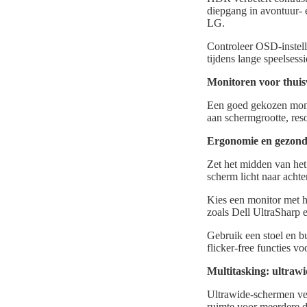
diepgang in avontuur- 
LG.
Controleer OSD-instell
tijdens lange speelsessi
Monitoren voor thuis
Een goed gekozen monit
aan schermgrootte, res
Ergonomie en gezon
Zet het midden van het
scherm licht naar acht
Kies een monitor met h
zoals Dell UltraSharp e
Gebruik een stoel en b
flicker-free functies v
Multitasking: ultrawi
Ultrawide-schermen ver
ruimte voor meerdere d