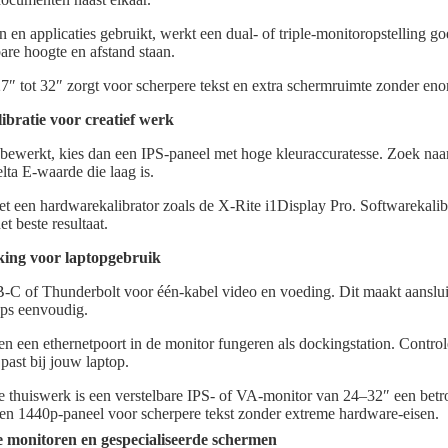
 en applicaties gebruikt, werkt een dual- of triple-monitoropstelling go
are hoogte en afstand staan.
″ tot 32″ zorgt voor scherpere tekst en extra schermruimte zonder enor
ibratie voor creatief werk
’s bewerkt, kies dan een IPS-paneel met hoge kleuraccuratesse. Zoek n
a E-waarde die laag is.
et een hardwarekalibrator zoals de X-Rite i1Display Pro. Softwarekalibr
t beste resultaat.
king voor laptopgebruik
C of Thunderbolt voor één-kabel video en voeding. Dit maakt aansluit
ps eenvoudig.
 een ethernetpoort in de monitor fungeren als dockingstation. Control
past bij jouw laptop.
me thuiswerk is een verstelbare IPS- of VA-monitor van 24–32″ een bet
en 1440p-paneel voor scherpere tekst zonder extreme hardware-eisen.
e monitoren en gespecialiseerde schermen