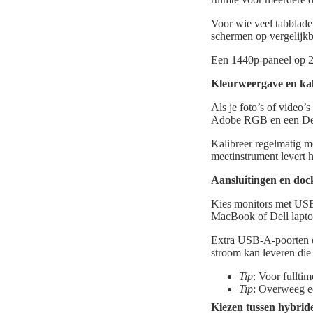
Voor wie veel tabbladen
schermen op vergelijkb
Een 1440p-paneel op 27
Kleurweergave en kal
Als je foto’s of video
Adobe RGB en een Delt
Kalibreer regelmatig m
meetinstrument levert he
Aansluitingen en doc
Kies monitors met USB-
MacBook of Dell lapto
Extra USB-A-poorten en
stroom kan leveren die 
Tip
: Voor fullti
Tip
: Overweeg e
Kiezen tussen hybrid