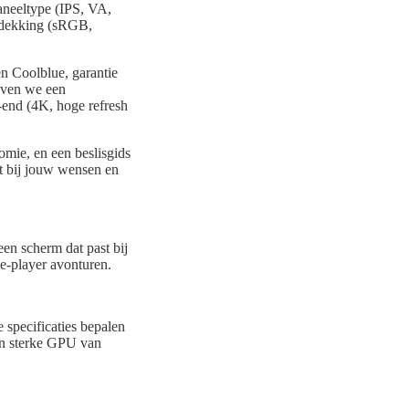
paneeltype (IPS, VA,
rdekking (sRGB,
n Coolblue, garantie
geven we een
-end (4K, hoge refresh
omie, en een beslisgids
st bij jouw wensen en
en scherm dat past bij
le-player avonturen.
e specificaties bepalen
een sterke GPU van