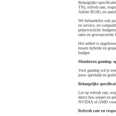
Belangrijke specificati
TN), refresh rate, re
Adobe RGB), en aansl
We behandelen ook prak
en service, en compatib
prijsoverzicht: budget
rates en geavanceerde
Het artikel is opgebou
tussen hybride en gesp
budget.
Monitoren gaming: opt
Voor gaming wil je een
jouw speelstijl en graf
Belangrijke specifica
Let op refresh rate, res
direct hoe soepel en p
NVIDIA of AMD voor de
Refresh rate en respo