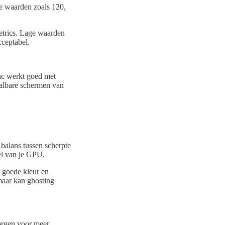
re waarden zoals 120,
etrics. Lage waarden
cceptabel.
nc werkt goed met
aalbare schermen van
 balans tussen scherpte
el van je GPU.
 goede kleur en
aar kan ghosting
zorgen voor meer