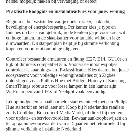
herstel mogelijk maken bij vervanging of defect.
Praktische koopgids en installatieadvies voor jouw woning
Begin met het vaststellen van je doelen: sfeer, taaklicht,
beveiliging of energiebesparing. Per kamer kies je type en
functies op basis van gebruik; in de keuken ga je voor koel-wit
en hoge lumen, in de slaapkamer voor tunable white en lage
dimwaarden. Dit stappenplan helpt je bij slimme verlichting
kopen en voorkomt onnodige uitgaven.
Controleer bestaande armaturen en fitting (E27, E14, GU10) en
kijk of dimmers compatibel zijn. Voor vaste inbouwspotjes
controleer je spannings- en IP-classificatie. Kies daarna het juiste
ecosysteem: voor volledige woninginstallaties zijn Zigbee-
oplossingen zoals Philips Hue met Bridge, Homey of Samsung
SmartThings robuust; voor losse lampen in één kamer zijn
Wi‑Fi-lampen van LIFX of Yeelight vaak eenvoudig.
Let op budget en schaalbaarheid: start eventueel met een Philips
Hue starterkit en breid later uit. Koop bij Nederlandse retailers
zoals Coolblue, Bol.com of MediaMarkt, of direct bij merken
voor update- en servicevoordelen. Bewaar aankoopbewijzen en
let op garantievoorwaarden van 2–5 jaar en het retourbeleid bij
slimme verlichting installatie Nederland.