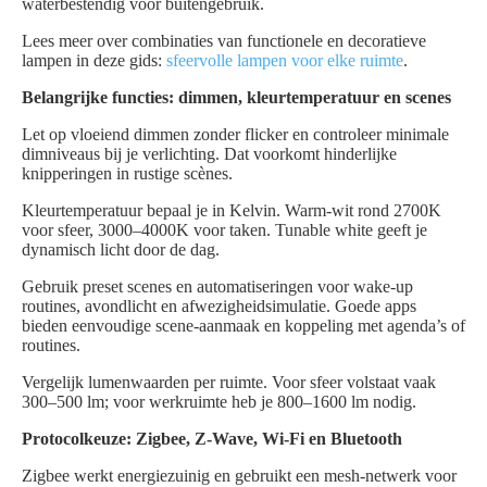
waterbestendig voor buitengebruik.
Lees meer over combinaties van functionele en decoratieve
lampen in deze gids:
sfeervolle lampen voor elke ruimte
.
Belangrijke functies: dimmen, kleurtemperatuur en scenes
Let op vloeiend dimmen zonder flicker en controleer minimale
dimniveaus bij je verlichting. Dat voorkomt hinderlijke
knipperingen in rustige scènes.
Kleurtemperatuur bepaal je in Kelvin. Warm-wit rond 2700K
voor sfeer, 3000–4000K voor taken. Tunable white geeft je
dynamisch licht door de dag.
Gebruik preset scenes en automatiseringen voor wake-up
routines, avondlicht en afwezigheidsimulatie. Goede apps
bieden eenvoudige scene-aanmaak en koppeling met agenda’s of
routines.
Vergelijk lumenwaarden per ruimte. Voor sfeer volstaat vaak
300–500 lm; voor werkruimte heb je 800–1600 lm nodig.
Protocolkeuze: Zigbee, Z-Wave, Wi‑Fi en Bluetooth
Zigbee werkt energiezuinig en gebruikt een mesh-netwerk voor