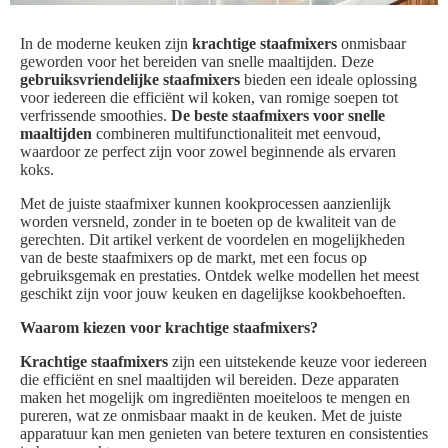
In de moderne keuken zijn
krachtige staafmixers
onmisbaar
geworden voor het bereiden van snelle maaltijden. Deze
gebruiksvriendelijke staafmixers
bieden een ideale oplossing
voor iedereen die efficiënt wil koken, van romige soepen tot
verfrissende smoothies.
De beste staafmixers voor snelle
maaltijden
combineren multifunctionaliteit met eenvoud,
waardoor ze perfect zijn voor zowel beginnende als ervaren
koks.
Met de juiste staafmixer kunnen kookprocessen aanzienlijk
worden versneld, zonder in te boeten op de kwaliteit van de
gerechten. Dit artikel verkent de voordelen en mogelijkheden
van de beste staafmixers op de markt, met een focus op
gebruiksgemak en prestaties. Ontdek welke modellen het meest
geschikt zijn voor jouw keuken en dagelijkse kookbehoeften.
Waarom kiezen voor krachtige staafmixers?
Krachtige staafmixers
zijn een uitstekende keuze voor iedereen
die efficiënt en snel maaltijden wil bereiden. Deze apparaten
maken het mogelijk om ingrediënten moeiteloos te mengen en
pureren, wat ze onmisbaar maakt in de keuken. Met de juiste
apparatuur kan men genieten van betere texturen en consistenties