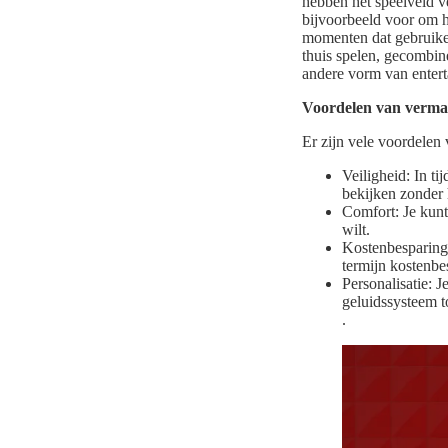
hebben het speelveld 
bijvoorbeeld voor om hu
momenten dat gebruike
thuis spelen, gecombin
andere vorm van entert
Voordelen van verma
Er zijn vele voordelen
Veiligheid: In t
bekijken zonder h
Comfort: Je kunt 
wilt.
Kostenbesparing:
termijn kostenbe
Personalisatie: 
geluidssysteem to
.