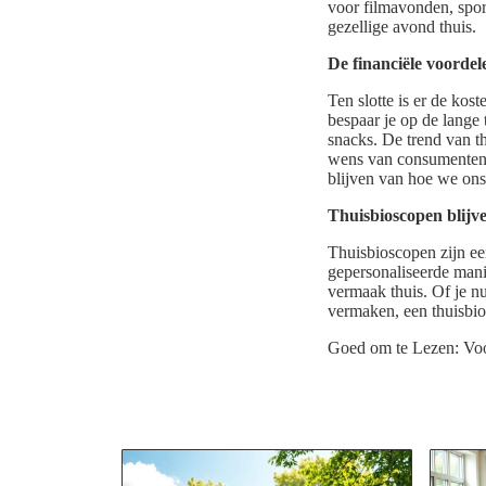
voor filmavonden, spor
gezellige avond thuis.
De financiële voordel
Ten slotte is er de kos
bespaar je op de lange
snacks. De trend van th
wens van consumenten o
blijven van hoe we on
Thuisbioscopen blijv
Thuisbioscopen zijn ee
gepersonaliseerde mani
vermaak thuis. Of je n
vermaken, een thuisbio
Goed om te Lezen: Voo