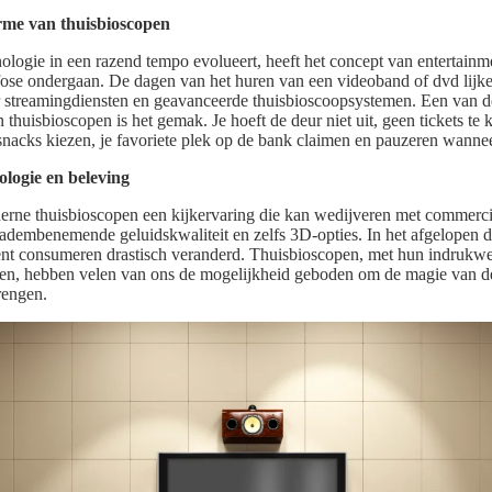
rme van thuisbioscopen
nologie in een razend tempo evolueert, heeft het concept van entertainm
se ondergaan. De dagen van het huren van een videoband of dvd lijken
r streamingdiensten en geavanceerde thuisbioscoopsystemen. Een van 
 thuisbioscopen is het gemak. Je hoeft de deur niet uit, geen tickets te k
 snacks kiezen, je favoriete plek op de bank claimen en pauzeren wannee
ologie en beleving
rne thuisbioscopen een kijkervaring die kan wedijveren met commerci
, adembenemende geluidskwaliteit en zelfs 3D-opties. In het afgelopen 
nt consumeren drastisch veranderd. Thuisbioscopen, met hun indruk
en, hebben velen van ons de mogelijkheid geboden om de magie van de
rengen.