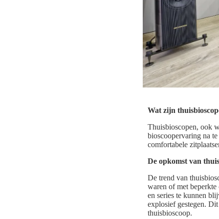
Wat zijn thuisbiosco
Thuisbioscopen, ook we
bioscoopervaring na te
comfortabele zitplaats
De opkomst van thui
De trend van thuisbios
waren of met beperkte 
en series te kunnen bl
explosief gestegen. Di
thuisbioscoop.