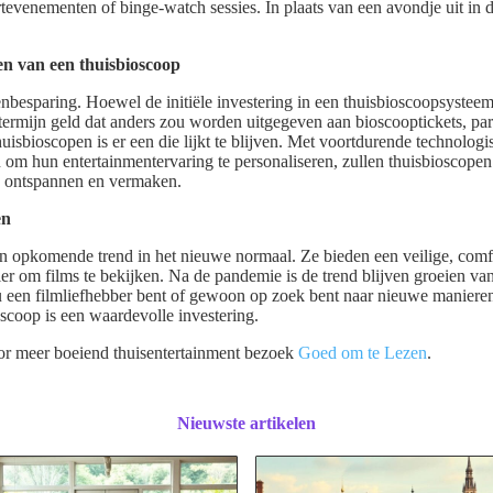
tevenementen of binge-watch sessies. In plaats van een avondje uit in d
en van een thuisbioscoop
tenbesparing. Hoewel de initiële investering in een thuisbioscoopsysteem
 termijn geld dat anders zou worden uitgegeven aan bioscooptickets, pa
uisbioscopen is er een die lijkt te blijven. Met voortdurende technolog
m hun entertainmentervaring te personaliseren, zullen thuisbioscopen
s ontspannen en vermaken.
en
n opkomende trend in het nieuwe normaal. Ze bieden een veilige, comf
er om films te bekijken. Na de pandemie is de trend blijven groeien va
u een filmliefhebber bent of gewoon op zoek bent naar nieuwe manieren
scoop is een waardevolle investering.
r meer boeiend thuisentertainment bezoek
Goed om te Lezen
.
Nieuwste artikelen