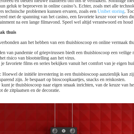
verbreed en bieden nieuwe manieren om ons te vermaken. Sommige men
n geluk te beproeven in online casino’s. Echter, zoals met alle technolo
rs technische problemen kunnen ervaren, zoals een
Unibet storing
. Toc
eerd met de spanning van het casino, een favoriete keuze voor velen die
ainment na een lange filmavond. Speel wel altijd verantwoord en houd 
ak thuis
 verbonden aan het hebben van een thuisbioscoop en online vermaak th
ijden van pandemie of griepvirussen biedt een thuisbioscoop een veilige 
et risico van blootstelling aan het virus.
je favoriete films en series bekijken vanuit het comfort van je eigen hu
 Hoewel de initiële investering in een thuisbioscoop aanzienlijk kan zij
sparend zijn. Je bespaart op bioscoopkaartjes, snacks en reiskosten.
Je kunt je thuisbioscoop naar eigen smaak inrichten, van de keuze van h
t de zitplaatsen en de decoratie.