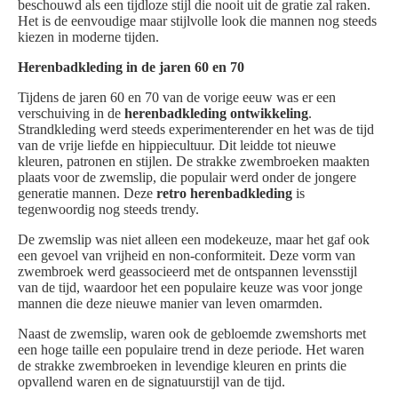
beschouwd als een tijdloze stijl die nooit uit de gratie zal raken.
Het is de eenvoudige maar stijlvolle look die mannen nog steeds
kiezen in moderne tijden.
Herenbadkleding in de jaren 60 en 70
Tijdens de jaren 60 en 70 van de vorige eeuw was er een
verschuiving in de
herenbadkleding ontwikkeling
.
Strandkleding werd steeds experimenterender en het was de tijd
van de vrije liefde en hippiecultuur. Dit leidde tot nieuwe
kleuren, patronen en stijlen. De strakke zwembroeken maakten
plaats voor de zwemslip, die populair werd onder de jongere
generatie mannen. Deze
retro herenbadkleding
is
tegenwoordig nog steeds trendy.
De zwemslip was niet alleen een modekeuze, maar het gaf ook
een gevoel van vrijheid en non-conformiteit. Deze vorm van
zwembroek werd geassocieerd met de ontspannen levensstijl
van de tijd, waardoor het een populaire keuze was voor jonge
mannen die deze nieuwe manier van leven omarmden.
Naast de zwemslip, waren ook de gebloemde zwemshorts met
een hoge taille een populaire trend in deze periode. Het waren
de strakke zwembroeken in levendige kleuren en prints die
opvallend waren en de signatuurstijl van de tijd.