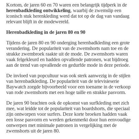
Kortom, de jaren 60 en 70 waren een belangrijk tijdperk in de
herenbadkleding ontwikkeling
, waarbij de zwemslip een
iconisch stuk herenkleding werd dat tot op de dag van vandaag
relevant blijft in de modewereld.
Herenbadkleding in de jaren 80 en 90
Tijdens de jaren 80 en 90 onderging herenbadkleding een grote
verandering. De populariteit van de zwemshorts nam toe en de
strakke zwembroek raakte uit de mode. De zwemshorts waren
vaak felgekleurd en hadden opvallende patronen, wat bijdroeg
aan de trend van opvallende en gedurfde mode in deze periode.
De invloed van popcultuur was ook sterk aanwezig in de stijlen
van herenbadkleding. De populariteit van de televisieserie
Baywatch zorgde bijvoorbeeld voor een toename in de verkoop
van rode zwemshorts met een hoge taille en strakke pasvorm.
De jaren 90 brachten ook de opkomst van surfkleding met zich
mee, wat leidde tot de populariteit van boardshorts, die speciaal
zijn ontworpen voor surfers. Deze korte broeken hadden vaak
een losse pasvorm en werden gekenmerkt door hun eenvoudige
ontwerpen met minimale patronen in vergelijking met de
zwemshorts uit de jaren 80.