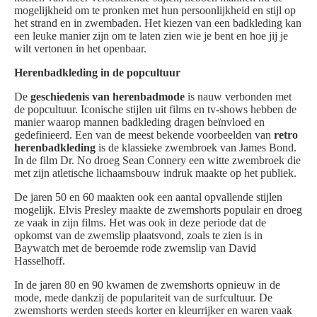
mogelijkheid om te pronken met hun persoonlijkheid en stijl op
het strand en in zwembaden. Het kiezen van een badkleding kan
een leuke manier zijn om te laten zien wie je bent en hoe jij je
wilt vertonen in het openbaar.
Herenbadkleding in de popcultuur
De
geschiedenis van herenbadmode
is nauw verbonden met
de popcultuur. Iconische stijlen uit films en tv-shows hebben de
manier waarop mannen badkleding dragen beïnvloed en
gedefinieerd. Een van de meest bekende voorbeelden van
retro
herenbadkleding
is de klassieke zwembroek van James Bond.
In de film Dr. No droeg Sean Connery een witte zwembroek die
met zijn atletische lichaamsbouw indruk maakte op het publiek.
De jaren 50 en 60 maakten ook een aantal opvallende stijlen
mogelijk. Elvis Presley maakte de zwemshorts populair en droeg
ze vaak in zijn films. Het was ook in deze periode dat de
opkomst van de zwemslip plaatsvond, zoals te zien is in
Baywatch met de beroemde rode zwemslip van David
Hasselhoff.
In de jaren 80 en 90 kwamen de zwemshorts opnieuw in de
mode, mede dankzij de populariteit van de surfcultuur. De
zwemshorts werden steeds korter en kleurrijker en waren vaak