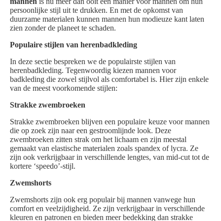
mannen
is nu meer dan ooit een manier voor mannen om hun
persoonlijke stijl uit te drukken. En met de opkomst van
duurzame materialen kunnen mannen hun modieuze kant laten
zien zonder de planeet te schaden.
Populaire stijlen van herenbadkleding
In deze sectie bespreken we de populairste stijlen van
herenbadkleding. Tegenwoordig kiezen mannen voor
badkleding die zowel stijlvol als comfortabel is. Hier zijn enkele
van de meest voorkomende stijlen:
Strakke zwembroeken
Strakke zwembroeken blijven een populaire keuze voor mannen
die op zoek zijn naar een gestroomlijnde look. Deze
zwembroeken zitten strak om het lichaam en zijn meestal
gemaakt van elastische materialen zoals spandex of lycra. Ze
zijn ook verkrijgbaar in verschillende lengtes, van mid-cut tot de
kortere ‘speedo’-stijl.
Zwemshorts
Zwemshorts zijn ook erg populair bij mannen vanwege hun
comfort en veelzijdigheid. Ze zijn verkrijgbaar in verschillende
kleuren en patronen en bieden meer bedekking dan strakke