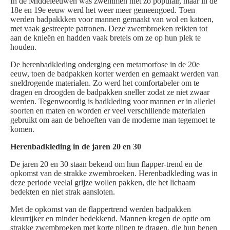
In de Middeleeuwen was zwemmen niet zo populair, maar in de
18e en 19e eeuw werd het weer meer gemeengoed. Toen
werden badpakkken voor mannen gemaakt van wol en katoen,
met vaak gestreepte patronen. Deze zwembroeken reikten tot
aan de knieën en hadden vaak bretels om ze op hun plek te
houden.
De herenbadkleding onderging een metamorfose in de 20e
eeuw, toen de badpakken korter werden en gemaakt werden van
sneldrogende materialen. Zo werd het comfortabeler om te
dragen en droogden de badpakken sneller zodat ze niet zwaar
werden. Tegenwoordig is badkleding voor mannen er in allerlei
soorten en maten en worden er veel verschillende materialen
gebruikt om aan de behoeften van de moderne man tegemoet te
komen.
Herenbadkleding in de jaren 20 en 30
De jaren 20 en 30 staan bekend om hun flapper-trend en de
opkomst van de strakke zwembroeken. Herenbadkleding was in
deze periode veelal grijze wollen pakken, die het lichaam
bedekten en niet strak aansloten.
Met de opkomst van de flappertrend werden badpakken
kleurrijker en minder bedekkend. Mannen kregen de optie om
strakke zwembroeken met korte pijpen te dragen, die hun benen