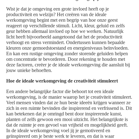
Wist je dat je omgeving een grote invloed heeft op je
productiviteit en welzijn? Het creëren van de ideale
werkomgeving begint met een begrip van hoe onze geest
reageert op verschillende stimuli. Licht, kleur, geluid en zelfs
geur hebben allemaal invloed op hoe we werken. Natuurlijk
licht heeft bijvoorbeeld aangetoond dat het de productiviteit
verhoogt en stress vermindert. Ondertussen kunnen bepaalde
kleuren onze gemoedstoestand en energieniveaus beïnvloeden.
En kan een rustige omgeving zonder storende geluiden helpen
om concentratie te bevorderen. Door rekening te houden met
deze factoren, creëer je de ideale werkomgeving die aansluit bij
jouw unieke behoeften.
Hoe de ideale werkomgeving de creativiteit stimuleert
Een andere belangrijke factor die behoort tot een ideale
werkomgeving, is de manier waarop het je creativiteit stimuleert.
Veel mensen vinden dat ze hun beste ideeën krijgen wanneer ze
zich in een ruimte bevinden die inspirerend en verfrissend is. Dit
kan betekenen dat je omringd bent door inspirerende kunst,
planten of zelfs gewoon een mooi uitzicht. Het belangrijkste is
dat de ruimte je een gevoel van vrijheid en mogelijkheid geeft.
In de ideale werkomgeving voel jij je gemotiveerd en
geïnspireerd om je beste werk te leveren, en dat is waar