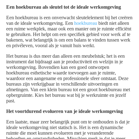
Een hoekbureau als sleutel tot de ideale werkomgeving
Een hoekbureau is een onverwacht sleutelelement bij het creëren
van de ideale werkomgeving. Een
hoekbureau
biedt niet alleen
een ruime werkplek, maar ook een manier om je ruimte efficiënt
te gebruiken. Het helpt om een specifiek gebied voor werk af te
bakenen, wat belangrijk is om een balans te vinden tussen werk
en privéleven, vooral als je vanuit huis werkt.
Het bureau is dus meer dan alleen een meubelstuk; het is een
instrument dat bijdraagt aan je productiviteit en welzijn in je
werkomgeving. Bovendien kan een goed ontworpen
hoekbureau esthetische waarde toevoegen aan je ruimte,
waardoor een aangename en professionele sfeer ontstaat. Deze
bureaus zijn verkrijgbaar in verschillende uitvoeringen en
afmetingen. Van een klein bureau tot een groot hoekbureau met
opbergruimte. Kies het bureau wat bij je werkruimte en jezelf
past.
Het voortdurend evolueren van je ideale werkomgeving
Een laatste, maar zeer belangrijk punt om te onthouden is dat je
ideale werkomgeving niet statisch is. Het is een dynamische
ruimte die moet kunnen evolueren met je veranderende
behoeften en omstandigheden. Misschien merk je dat je meer