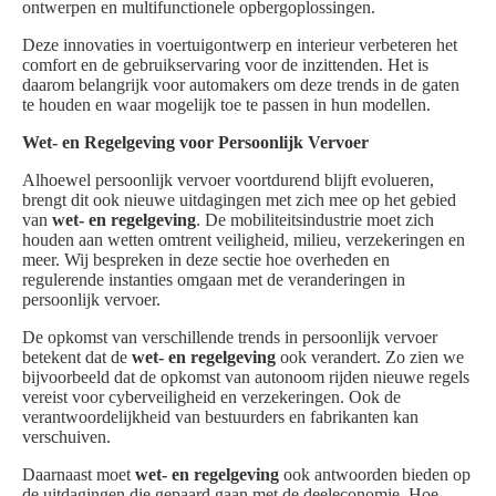
ontwerpen en multifunctionele opbergoplossingen.
Deze innovaties in voertuigontwerp en interieur verbeteren het
comfort en de gebruikservaring voor de inzittenden. Het is
daarom belangrijk voor automakers om deze trends in de gaten
te houden en waar mogelijk toe te passen in hun modellen.
Wet- en Regelgeving voor Persoonlijk Vervoer
Alhoewel persoonlijk vervoer voortdurend blijft evolueren,
brengt dit ook nieuwe uitdagingen met zich mee op het gebied
van
wet- en regelgeving
. De mobiliteitsindustrie moet zich
houden aan wetten omtrent veiligheid, milieu, verzekeringen en
meer. Wij bespreken in deze sectie hoe overheden en
regulerende instanties omgaan met de veranderingen in
persoonlijk vervoer.
De opkomst van verschillende trends in persoonlijk vervoer
betekent dat de
wet- en regelgeving
ook verandert. Zo zien we
bijvoorbeeld dat de opkomst van autonoom rijden nieuwe regels
vereist voor cyberveiligheid en verzekeringen. Ook de
verantwoordelijkheid van bestuurders en fabrikanten kan
verschuiven.
Daarnaast moet
wet- en regelgeving
ook antwoorden bieden op
de uitdagingen die gepaard gaan met de deeleconomie. Hoe