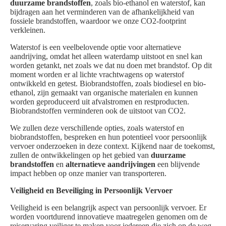
duurzame brandstoffen
, zoals bio-ethanol en waterstof, kan
bijdragen aan het verminderen van de afhankelijkheid van
fossiele brandstoffen, waardoor we onze CO2-footprint
verkleinen.
Waterstof is een veelbelovende optie voor alternatieve
aandrijving, omdat het alleen waterdamp uitstoot en snel kan
worden getankt, net zoals we dat nu doen met brandstof. Op dit
moment worden er al lichte vrachtwagens op waterstof
ontwikkeld en getest. Biobrandstoffen, zoals biodiesel en bio-
ethanol, zijn gemaakt van organische materialen en kunnen
worden geproduceerd uit afvalstromen en restproducten.
Biobrandstoffen verminderen ook de uitstoot van CO2.
We zullen deze verschillende opties, zoals waterstof en
biobrandstoffen, bespreken en hun potentieel voor persoonlijk
vervoer onderzoeken in deze context. Kijkend naar de toekomst,
zullen de ontwikkelingen op het gebied van
duurzame
brandstoffen
en
alternatieve aandrijvingen
een blijvende
impact hebben op onze manier van transporteren.
Veiligheid en Beveiliging in Persoonlijk Vervoer
Veiligheid is een belangrijk aspect van persoonlijk vervoer. Er
worden voortdurend innovatieve maatregelen genomen om de
reiservaring veiliger te maken voor iedereen die zich op de weg