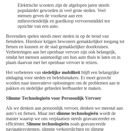
Elektrische scooters zijn de afgelopen jaren steeds
populairder geworden in veel grote steden. Veel
mensen geven de voorkeur aan een
milieuvriendelijk en goedkoop vervoersmiddel ten
opzichte van een auto.
Bovendien spelen steeds meer steden in op de trend van
fietsdelen. Hierdoor krijgen bewoners gemakkelijker toegang tot
fietsen en kunnen ze de stad gemakkelijker doorkruisen.
Verbeteringen aan het openbaar vervoer zijn ook belangrijk,
omdat het mensen aanmoedigt om hun auto thuis te laten en in
plaats daarvan met het openbaar vervoer te reizen.
Het verbeteren van
stedelijke mobiliteit
blijft een belangrijke
uitdaging voor steden en beleidsmakers. Er moet gezocht
worden naar innovatieve oplossingen om de problemen aan te
pakken en stedelijke gebieden leefbaarder te maken.
Slimme Technologieën voor Persoonlijk Vervoer
Als we denken aan persoonlijk vervoer, denken we meestal aan
auto’s en fietsen. Maar met
slimme technologieën
wordt de
manier waarop we ons verplaatsen steeds geavanceerder en
efficiënter.
Slimme technologieën
zoals geavanceerde
navigatiesystemen, slimme verkeerslichten en slimme