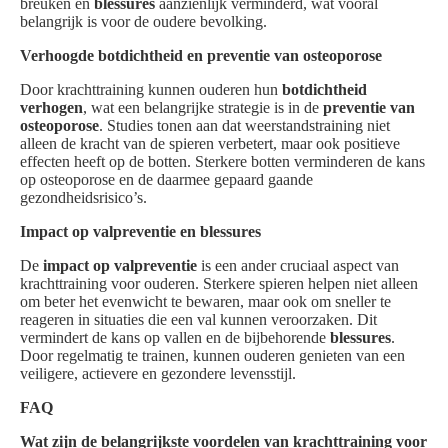
breuken en
blessures
aanzienlijk verminderd, wat vooral
belangrijk is voor de oudere bevolking.
Verhoogde botdichtheid en preventie van osteoporose
Door krachttraining kunnen ouderen hun
botdichtheid
verhogen
, wat een belangrijke strategie is in de
preventie van
osteoporose
. Studies tonen aan dat weerstandstraining niet
alleen de kracht van de spieren verbetert, maar ook positieve
effecten heeft op de botten. Sterkere botten verminderen de kans
op osteoporose en de daarmee gepaard gaande
gezondheidsrisico’s.
Impact op valpreventie en blessures
De
impact op valpreventie
is een ander cruciaal aspect van
krachttraining voor ouderen. Sterkere spieren helpen niet alleen
om beter het evenwicht te bewaren, maar ook om sneller te
reageren in situaties die een val kunnen veroorzaken. Dit
vermindert de kans op vallen en de bijbehorende
blessures
.
Door regelmatig te trainen, kunnen ouderen genieten van een
veiligere, actievere en gezondere levensstijl.
FAQ
Wat zijn de belangrijkste voordelen van krachttraining voor