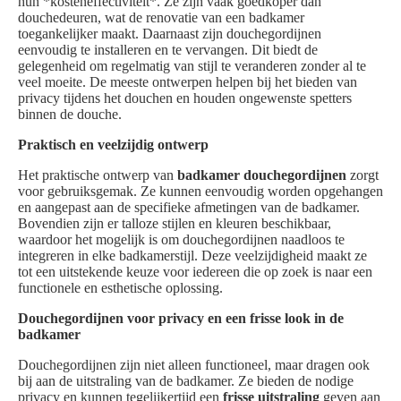
hun *kosteneffectiviteit*. Ze zijn vaak goedkoper dan
douchedeuren, wat de renovatie van een badkamer
toegankelijker maakt. Daarnaast zijn douchegordijnen
eenvoudig te installeren en te vervangen. Dit biedt de
gelegenheid om regelmatig van stijl te veranderen zonder al te
veel moeite. De meeste ontwerpen helpen bij het bieden van
privacy tijdens het douchen en houden ongewenste spetters
binnen de douche.
Praktisch en veelzijdig ontwerp
Het praktische ontwerp van
badkamer douchegordijnen
zorgt
voor gebruiksgemak. Ze kunnen eenvoudig worden opgehangen
en aangepast aan de specifieke afmetingen van de badkamer.
Bovendien zijn er talloze stijlen en kleuren beschikbaar,
waardoor het mogelijk is om douchegordijnen naadloos te
integreren in elke badkamerstijl. Deze veelzijdigheid maakt ze
tot een uitstekende keuze voor iedereen die op zoek is naar een
functionele en esthetische oplossing.
Douchegordijnen voor privacy en een frisse look in de
badkamer
Douchegordijnen zijn niet alleen functioneel, maar dragen ook
bij aan de uitstraling van de badkamer. Ze bieden de nodige
privacy en kunnen tegelijkertijd een
frisse uitstraling
geven aan