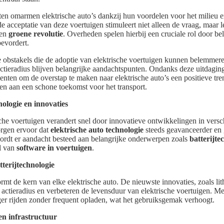
en omarmen elektrische auto’s dankzij hun voordelen voor het milieu 
 acceptatie van deze voertuigen stimuleert niet alleen de vraag, maar le
een
groene revolutie
. Overheden spelen hierbij een cruciale rol door bel
evordert.
e obstakels die de adoptie van elektrische voertuigen kunnen belemmer
ctieradius blijven belangrijke aandachtspunten. Ondanks deze uitdaging
ten om de overstap te maken naar elektrische auto’s een positieve trend
gen aan een schone toekomst voor het transport.
nologie en innovaties
che voertuigen verandert snel door innovatieve ontwikkelingen in versc
rgen ervoor dat
elektrische auto technologie
steeds geavanceerder en 
wordt er aandacht besteed aan belangrijke onderwerpen zoals
batterijte
ol van
software in voertuigen
.
terijtechnologie
rmt de kern van elke elektrische auto. De nieuwste innovaties, zoals lit
e actieradius en verbeteren de levensduur van elektrische voertuigen. M
er rijden zonder frequent opladen, wat het gebruiksgemak verhoogt.
en infrastructuur