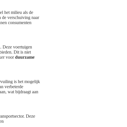
l het milieu als de
 de verschuiving naar
unnen consumenten
n
. Deze voertuigen
bieden. Dit is niet
aker voor
duurzame
uiling is het mogelijk
an verbeterde
aan, wat bijdraagt aan
ransportsector. Deze
en