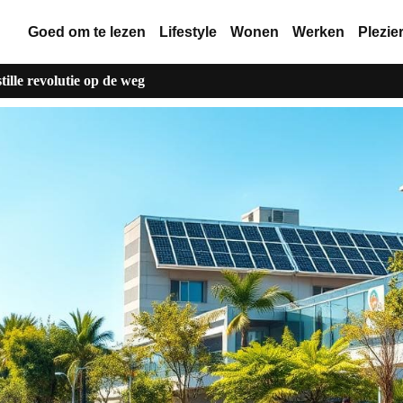
Goed om te lezen
Lifestyle
Wonen
Werken
Plezie
tille revolutie op de weg