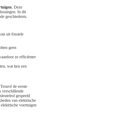
rtuigen
. Deze
ossingen. In dit
de geschiedenis.
van uit fossiele
hebben geen
aardoor ze efficiënter
tten, wat hen een
 Trouvé de eerste
s verschillende
sleutelrol gespeeld
kheden van elektrische
 elektrische voertuigen