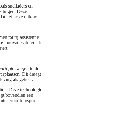
oals snelladers en
oertuigen. Deze
at het beste uitkomt.
n tot rij-assistentie
e innovaties dragen bij
tert.
portoplossingen
in de
erplaatsen. Dit draagt
leving als geheel.
ten. Deze technologie
jgt bovendien een
nten voor transport.