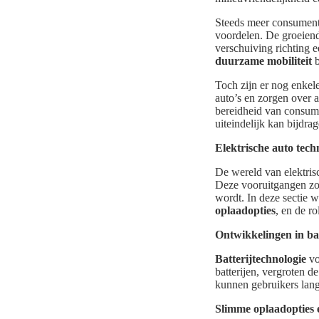
Steeds meer consument
voordelen. De groeiende
verschuiving richting 
duurzame mobiliteit
b
Toch zijn er nog enkel
auto’s en zorgen over a
bereidheid van consumen
uiteindelijk kan bijdra
Elektrische auto tech
De wereld van elektris
Deze vooruitgangen zo
wordt. In deze sectie 
oplaadopties
, en de r
Ontwikkelingen in bat
Batterijtechnologie
vo
batterijen, vergroten d
kunnen gebruikers lang
Slimme oplaadopties 