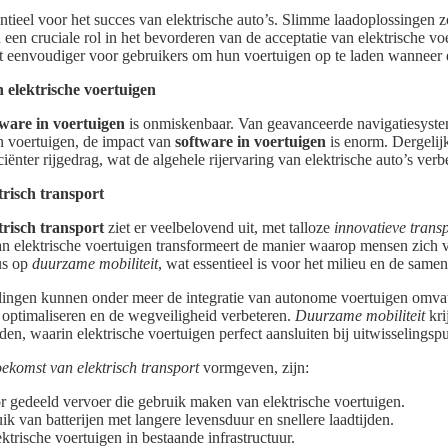
ntieel voor het succes van elektrische auto’s. Slimme laadoplossingen z
n een cruciale rol in het bevorderen van de acceptatie van elektrische v
et eenvoudiger voor gebruikers om hun voertuigen op te laden wanneer d
n elektrische voertuigen
tware in voertuigen
is onmiskenbaar. Van geavanceerde navigatiesysteme
n voertuigen, de impact van
software in voertuigen
is enorm. Dergelijk
ciënter rijgedrag, wat de algehele rijervaring van elektrische auto’s verbe
risch transport
trisch transport
ziet er veelbelovend uit, met talloze
innovatieve trans
an elektrische voertuigen transformeert de manier waarop mensen zich v
cus op
duurzame mobiliteit
, wat essentieel is voor het milieu en de samen
ingen kunnen onder meer de integratie van autonome voertuigen omvat
 optimaliseren en de wegveiligheid verbeteren.
Duurzame mobiliteit
kri
en, waarin elektrische voertuigen perfect aansluiten bij uitwisselingspu
oekomst van elektrisch transport
vormgeven, zijn:
 gedeeld vervoer die gebruik maken van elektrische voertuigen.
k van batterijen met langere levensduur en snellere laadtijden.
ektrische voertuigen in bestaande infrastructuur.