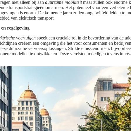
agen niet alleen bij aan
duurzame mobiliteit
maar zullen ook enorme k
ende transportstrategieën omarmen. Het potentieel voor een verbeterde 
mgevingen is enorm. De komende jaren zullen ongetwijfeld leiden tot
bied van elektrisch transport.
 en regelgeving
ektrische voertuigen
speelt een cruciale rol in de bevordering van de ado
richtlijnen creëren een omgeving die het voor consumenten en bedrijven
deze duurzame vervoersoplossingen. Strikte emissienormen, bijvoorbeel
onere modellen te ontwikkelen. Deze vereisten moedigen tevens innova