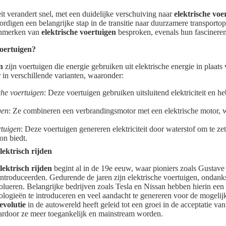
it verandert snel, met een duidelijke verschuiving naar
elektrische voe
digen een belangrijke stap in de transitie naar duurzamere transportopl
enmerken van
elektrische voertuigen
besproken, evenals hun fascineren
voertuigen?
n
zijn voertuigen die energie gebruiken uit elektrische energie in plaats 
r in verschillende varianten, waaronder:
che voertuigen
: Deze voertuigen gebruiken uitsluitend elektriciteit en 
gen
: Ze combineren een verbrandingsmotor met een elektrische motor, w
rtuigen
: Deze voertuigen genereren elektriciteit door waterstof om te ze
on biedt.
lektrisch rijden
lektrisch rijden
begint al in de 19e eeuw, waar pioniers zoals Gustave
introduceerden. Gedurende de jaren zijn elektrische voertuigen, ondank
olueren. Belangrijke bedrijven zoals Tesla en Nissan hebben hierin een 
ologieën te introduceren en veel aandacht te genereren voor de mogelij
revolutie
in de autowereld heeft geleid tot een groei in de acceptatie van
rdoor ze meer toegankelijk en mainstream worden.