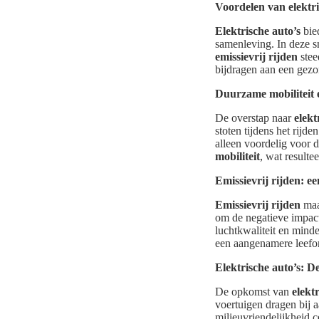
Voordelen van elektri
Elektrische auto’s
bied
samenleving. In deze s
emissievrij rijden
stee
bijdragen aan een gezo
Duurzame mobiliteit 
De overstap naar
elekt
stoten tijdens het rijde
alleen voordelig voor 
mobiliteit
, wat resulte
Emissievrij rijden: e
Emissievrij rijden
maak
om de negatieve impact
luchtkwaliteit en minde
een aangenamere leefo
Elektrische auto’s: De
De opkomst van
elekt
voertuigen dragen bij 
milieuvriendelijkheid c