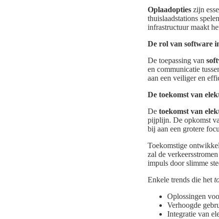
Oplaadopties
zijn esse
thuislaadstations spele
infrastructuur maakt h
De rol van software i
De toepassing van
sof
en communicatie tusse
aan een veiliger en effi
De toekomst van elekt
De
toekomst van elek
pijplijn. De opkomst v
bij aan een grotere fo
Toekomstige ontwikkel
zal de verkeersstromen
impuls door slimme sted
Enkele trends die het
t
Oplossingen voor
Verhoogde gebrui
Integratie van el