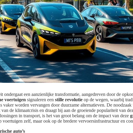
it ondergaat een aanzienlijke transformatie, aangedreven door de opk
he voertuigen
signaleren een
stille revolutie
op de wegen, waarbij tradi
ds vaker worden vervangen door duurzame alternatieven. De noodzaak
t van de klimaatcrisis en draagt bij aan de groeiende populariteit van d
lossingen in transport, is het van groot belang om de impact van deze
g
 op voertuigen zelf, maar ook op de bredere vervoersinfrastructuur en c
rische auto’s