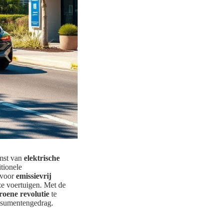
omst van
elektrische
tionele
 voor
emissievrij
eze voertuigen. Met de
roene revolutie
te
onsumentengedrag.