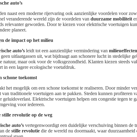
sche auto’s
en naast een moderne rijervaring ook aanzienlijke voordelen voor zowe
nel veranderende wereld zijn de voordelen van
duurzame mobiliteit
en
ds relevanter geworden. Door te kiezen voor elektrische voertuigen k
ndere planeet.
en de impact op het milieu
rische auto’s
leidt tot een aanzienlijke vermindering van
milieueffecte
n geen uitlaatgassen uit, wat bijdraagt aan schonere lucht in stedelijke ge
de natuur, maar ook voor de volksgezondheid. Klanten kiezen steeds v
ert in een lagere ecologische voetafdruk.
en schone toekomst
t het mogelijk om een schone toekomst te realiseren. Door minder verv
 van traditionele voertuigen aan te pakken. Steden kunnen profiteren v
r geluidoverlast. Elektrische voertuigen helpen om congestie tegen te g
mgeving voor iedereen.
 stille revolutie op de weg
rische auto’s
vertegenwoordigt een duidelijke verschuiving binnen de t
aan de
stille revolutie
die de wereld nu doormaakt, waar duurzaamheid 
entraal staan.