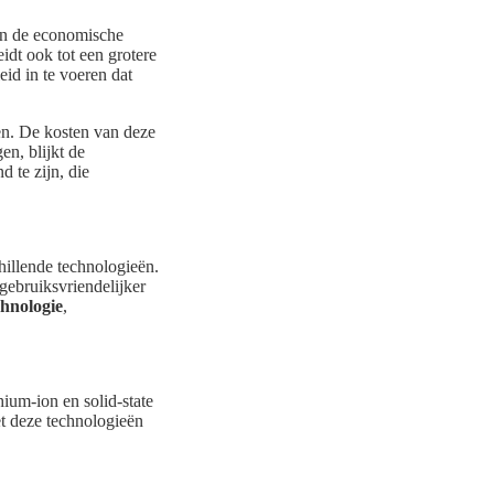
en de economische
idt ook tot een grotere
eid in te voeren dat
en. De kosten van deze
en, blijkt de
 te zijn, die
hillende technologieën.
gebruiksvriendelijker
chnologie
,
hium-ion en solid-state
et deze technologieën