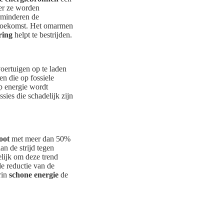
eer ze worden
rminderen de
e toekomst. Het omarmen
ring
helpt te bestrijden.
oertuigen op te laden
en die op fossiele
p energie wordt
sies die schadelijk zijn
oot
met meer dan 50%
an de strijd tegen
elijk om deze trend
de reductie van de
rin
schone energie
de