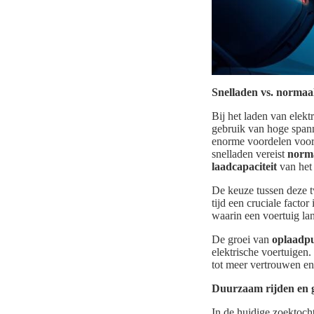
Snelladen vs. normaa
Bij het laden van elek
gebruik van hoge spann
enorme voordelen voor 
snelladen vereist
norma
laadcapaciteit
van het 
De keuze tussen deze t
tijd een cruciale facto
waarin een voertuig lan
De groei van
oplaadp
elektrische voertuigen.
tot meer vertrouwen en
Duurzaam rijden en 
In de huidige zoektoch