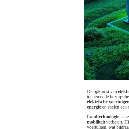
De opkomst van
elekt
toenemende bezorgdhe
elektrische voertuige
energie
en spelen een c
Laadtechnologie
is es
mobiliteit
verbetert. H
voertuigen, wat bijdraa