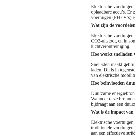
Elektrische voertuigen
oplaadbare accu’s. Er z
voertuigen (PHEV’s) e
Wat zijn de voordelen
Elektrische voertuigen 
CO2-uitstoot, en in so
luchtverontreiniging.
Hoe werkt snelladen v
Snelladen maakt gebrui
laden. Dit is in tegens
van elektrische mobilit
Hoe beïnvloeden duur
Duurzame energiebronne
Wanneer deze bronnen w
bijdraagt aan een duur
Wat is de impact van 
Elektrische voertuigen
traditionele voertuige
aan een effectieve stri