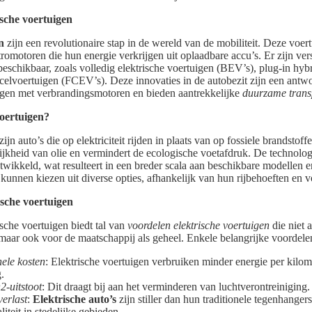
ische voertuigen
n
zijn een revolutionaire stap in de wereld van de mobiliteit. Deze voe
omotoren die hun energie verkrijgen uit oplaadbare accu’s. Er zijn ver
beschikbaar, zoals volledig elektrische voertuigen (BEV’s), plug-in hyb
elvoertuigen (FCEV’s). Deze innovaties in de autobezit zijn een antw
uigen met verbrandingsmotoren en bieden aantrekkelijke
duurzame trans
voertuigen?
ijn auto’s die op elektriciteit rijden in plaats van op fossiele brandstoff
ijkheid van olie en vermindert de ecologische voetafdruk. De technolog
ntwikkeld, wat resulteert in een breder scala aan beschikbare modellen
kunnen kiezen uit diverse opties, afhankelijk van hun rijbehoeften en 
ische voertuigen
sche voertuigen biedt tal van
voordelen elektrische voertuigen
die niet 
maar ook voor de maatschappij als geheel. Enkele belangrijke voordelen
ele kosten
: Elektrische voertuigen verbruiken minder energie per kilo
.
2-uitstoot
: Dit draagt bij aan het verminderen van luchtverontreiniging.
erlast
:
Elektrische auto’s
zijn stiller dan hun traditionele tegenhanger
iteit in stedelijke gebieden.