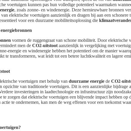
rische voertuigen kunnen pas hun volledige potentieel waarmaken wann
energie
, zoals zonne- en windenergie. Deze hernieuwbare bronnen ve
 van elektrische voertuigen aanzienlijk en dragen bij aan een schoner
essentieel voor een duurzame mobiliteitsoplossing die
klimaatverande
 energiebronnen
onnen
vormen de ruggengraat van schone mobiliteit. Door elektrische v
vermindert men de
CO2-uitstoot
aanzienlijk in vergelijking met voertuig
onne-energie en windenergie hebben het potentieel om de manier waaro
t te transformeren, wat leidt tot een betere luchtkwaliteit en lagere emis
stoot
elektrische voertuigen met behulp van
duurzame energie
de
CO2-uitst
opzichte van traditionele voertuigen. Dit is een aanzienlijke bijdrage a
 Verdere investeringen in laadtechnologie en infrastructuur zijn noodzak
or te zorgen dat elektrische voertuigen een blijvende impact hebben op 
u actie te ondernemen, kan men de weg effenen voor een toekomst waa
voertuigen?