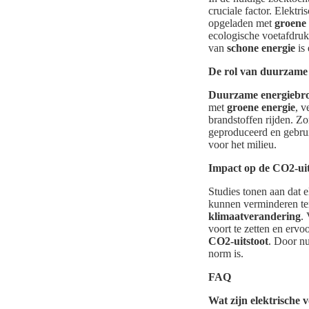
cruciale factor. Elekt
opgeladen met
groene 
ecologische voetafdruk
van
schone energie
is 
De rol van duurzame
Duurzame energiebr
met
groene energie
, 
brandstoffen rijden. Z
geproduceerd en gebruik
voor het milieu.
Impact op de CO2-uit
Studies tonen aan dat 
kunnen verminderen ten 
klimaatverandering
.
voort te zetten en ervo
CO2-uitstoot
. Door n
norm is.
FAQ
Wat zijn elektrische 