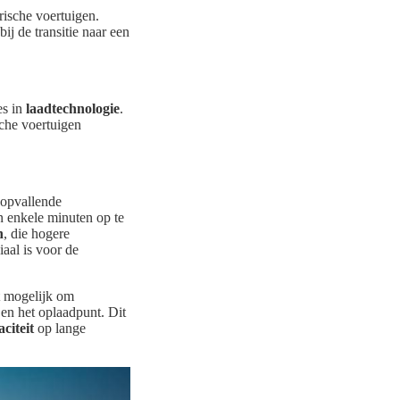
rische voertuigen.
ij de transitie naar een
es in
laadtechnologie
.
sche voertuigen
opvallende
n enkele minuten op te
n
, die hogere
aal is voor de
t mogelijk om
 en het oplaadpunt. Dit
citeit
op lange