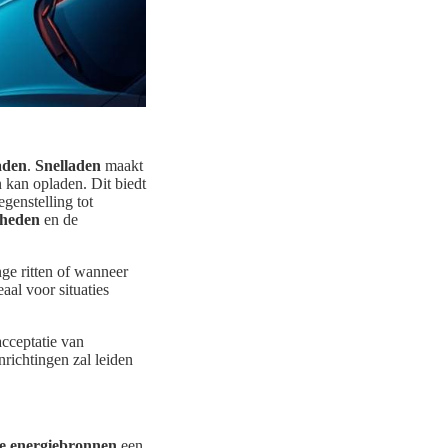
aden
.
Snelladen
maakt
 kan opladen. Dit biedt
genstelling tot
lheden
en de
nge ritten of wanneer
aal voor situaties
acceptatie van
nrichtingen zal leiden
 energiebronnen
een