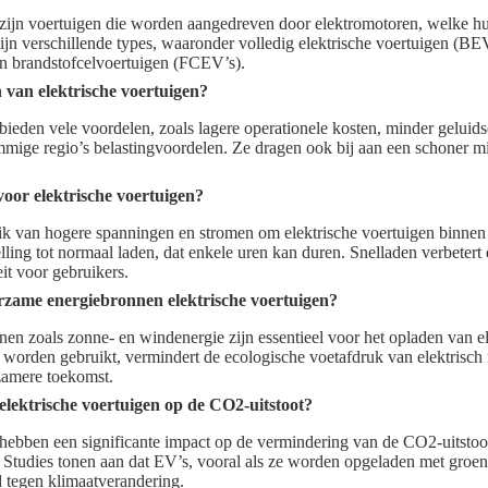
 zijn voertuigen die worden aangedreven door elektromotoren, welke hu
ijn verschillende types, waaronder volledig elektrische voertuigen (BEV
n brandstofcelvoertuigen (FCEV’s).
 van elektrische voertuigen?
bieden vele voordelen, zoals lagere operationele kosten, minder geluids
mmige regio’s belastingvoordelen. Ze dragen ook bij aan een schoner m
oor elektrische voertuigen?
k van hogere spanningen en stromen om elektrische voertuigen binnen
telling tot normaal laden, dat enkele uren kan duren. Snelladen verbetert
eit voor gebruikers.
zame energiebronnen elektrische voertuigen?
n zoals zonne- en windenergie zijn essentieel voor het opladen van el
orden gebruikt, vermindert de ecologische voetafdruk van elektrisch r
zamere toekomst.
elektrische voertuigen op de CO2-uitstoot?
 hebben een significante impact op de vermindering van de CO2-uitstoot
n. Studies tonen aan dat EV’s, vooral als ze worden opgeladen met groen
jd tegen klimaatverandering.