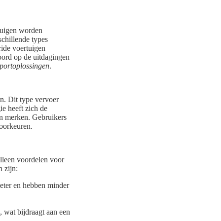
rtuigen worden
schillende types
ride voertuigen
oord op de uitdagingen
portoplossingen
.
en. Dit type vervoer
ie heeft zich de
 en merken. Gebruikers
voorkeuren.
alleen voordelen voor
 zijn:
meter en hebben minder
s, wat bijdraagt aan een