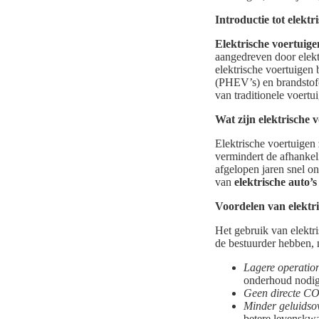
Introductie tot elektr
Elektrische voertuige
aangedreven door elektr
elektrische voertuigen 
(PHEV’s) en brandstofc
van traditionele voert
Wat zijn elektrische 
Elektrische voertuigen z
vermindert de afhankel
afgelopen jaren snel o
van
elektrische auto’s
Voordelen van elektr
Het gebruik van elektri
de bestuurder hebben, 
Lagere operation
onderhoud nodig
Geen directe CO
Minder geluidsov
betere levenskwal