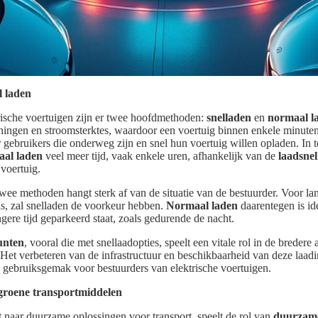
l laden
trische voertuigen zijn er twee hoofdmethoden:
snelladen
en
normaal l
ingen en stroomsterktes, waardoor een voertuig binnen enkele minuten
gebruikers die onderweg zijn en snel hun voertuig willen opladen. In te
al laden
veel meer tijd, vaak enkele uren, afhankelijk van de
laadsne
voertuig.
wee methoden hangt sterk af van de situatie van de bestuurder. Voor la
r is, zal snelladen de voorkeur hebben.
Normaal laden
daarentegen is ide
gere tijd geparkeerd staat, zoals gedurende de nacht.
unten
, vooral die met snellaadopties, speelt een vitale rol in de bredere 
 Het verbeteren van de infrastructuur en beschikbaarheid van deze laadi
 gebruiksgemak voor bestuurders van elektrische voertuigen.
groene transportmiddelen
t naar duurzame oplossingen voor transport, speelt de rol van
duurzame