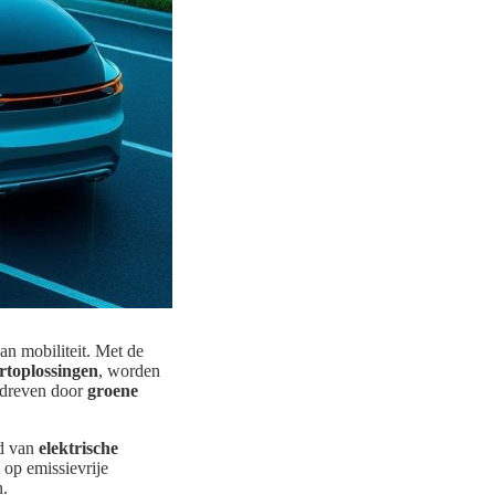
an mobiliteit. Met de
rtoplossingen
, worden
edreven door
groene
id van
elektrische
op emissievrije
n.