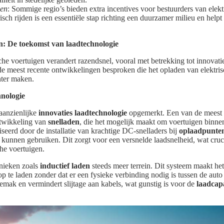
len
: Sommige regio’s bieden extra incentives voor bestuurders van elekt
sch rijden is een essentiële stap richting een duurzamer milieu en helpt b
en: De toekomst van laadtechnologie
che voertuigen verandert razendsnel, vooral met betrekking tot innovati
de meest recente ontwikkelingen besproken die het opladen van elektri
nter maken.
hnologie
 aanzienlijke
innovaties laadtechnologie
opgemerkt. Een van de meest 
ntwikkeling van
snelladen
, die het mogelijk maakt om voertuigen binne
iseerd door de installatie van krachtige DC-snelladers bij
oplaadpunte
kunnen gebruiken. Dit zorgt voor een versnelde laadsnelheid, wat cruci
che voertuigen.
nieken zoals
inductief laden
steeds meer terrein. Dit systeem maakt he
op te laden zonder dat er een fysieke verbinding nodig is tussen de auto
emak en vermindert slijtage aan kabels, wat gunstig is voor de
laadcapa