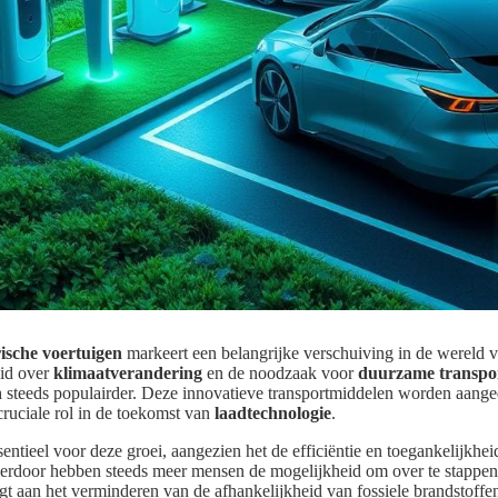
rische voertuigen
markeert een belangrijke verschuiving in de wereld v
id over
klimaatverandering
en de noodzaak voor
duurzame transpo
n
steeds populairder. Deze innovatieve transportmiddelen worden aang
ruciale rol in de toekomst van
laadtechnologie
.
sentieel voor deze groei, aangezien het de efficiëntie en toegankelijkhe
ierdoor hebben steeds meer mensen de mogelijkheid om over te stappen 
gt aan het verminderen van de afhankelijkheid van fossiele brandstoffe