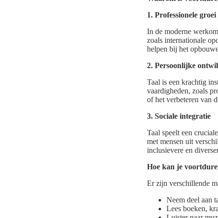
1. Professionele groei
In de moderne werkomg
zoals internationale o
helpen bij het opbouwen
2. Persoonlijke ontwi
Taal is een krachtig in
vaardigheden, zoals pr
of het verbeteren van 
3. Sociale integratie
Taal speelt een crucial
met mensen uit verschi
inclusievere en divers
Hoe kan je voortdure
Er zijn verschillende m
Neem deel aan t
Lees boeken, kran
Luister naar muzi