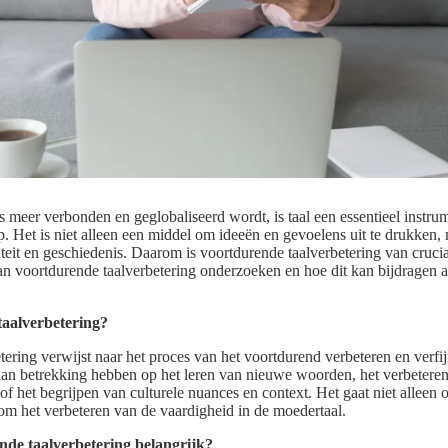
s meer verbonden en geglobaliseerd wordt, is taal een essentieel instru
 Het is niet alleen een middel om ideeën en gevoelens uit te drukken, 
iteit en geschiedenis. Daarom is voortdurende taalverbetering van cruciaa
an voortdurende taalverbetering onderzoeken en hoe dit kan bijdragen a
taalverbetering?
tering verwijst naar het proces van het voortdurend verbeteren en verfi
kan betrekking hebben op het leren van nieuwe woorden, het verbetere
of het begrijpen van culturele nuances en context. Het gaat niet alleen 
om het verbeteren van de vaardigheid in de moedertaal.
de taalverbetering belangrijk?