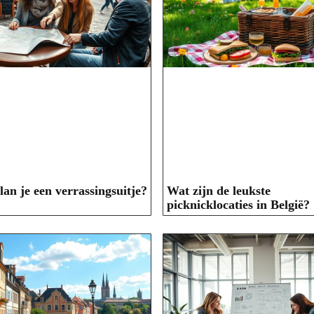
lan je een verrassingsuitje?
Wat zijn de leukste
picknicklocaties in België?