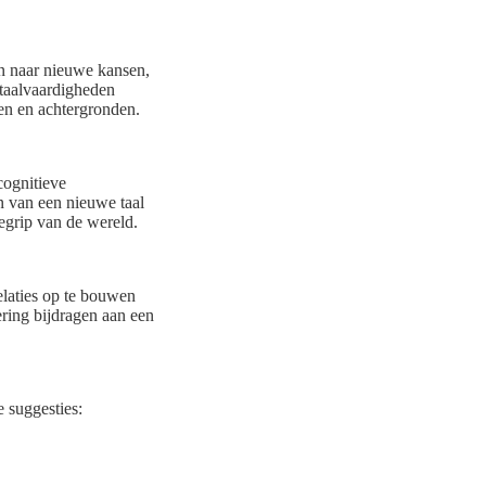
n naar nieuwe kansen,
 taalvaardigheden
ren en achtergronden.
cognitieve
n van een nieuwe taal
egrip van de wereld.
relaties op te bouwen
ring bijdragen aan een
e suggesties: