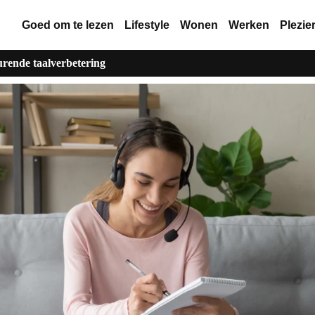
Goed om te lezen
Lifestyle
Wonen
Werken
Plezie
urende taalverbetering