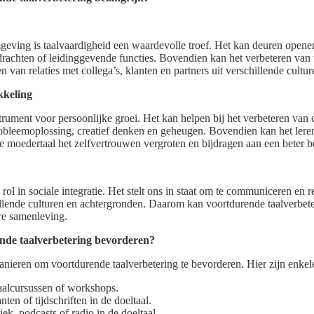
eving is taalvaardigheid een waardevolle troef. Het kan deuren opene
pdrachten of leidinggevende functies. Bovendien kan het verbeteren van
 van relaties met collega’s, klanten en partners uit verschillende cultu
kkeling
strument voor persoonlijke groei. Het kan helpen bij het verbeteren van 
obleemoplossing, creatief denken en geheugen. Bovendien kan het lere
de moedertaal het zelfvertrouwen vergroten en bijdragen aan een beter b
e rol in sociale integratie. Het stelt ons in staat om te communiceren en 
llende culturen en achtergronden. Daarom kan voortdurende taalverbete
ere samenleving.
nde taalverbetering bevorderen?
anieren om voortdurende taalverbetering te bevorderen. Hier zijn enkel
aalcursussen of workshops.
ten of tijdschriften in de doeltaal.
ek, podcasts of radio in de doeltaal.