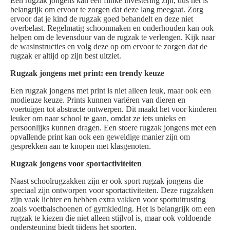
Een rugzak jongens kan een flinke investering zijn, dus het is
belangrijk om ervoor te zorgen dat deze lang meegaat. Zorg
ervoor dat je kind de rugzak goed behandelt en deze niet
overbelast. Regelmatig schoonmaken en onderhouden kan ook
helpen om de levensduur van de rugzak te verlengen. Kijk naar
de wasinstructies en volg deze op om ervoor te zorgen dat de
rugzak er altijd op zijn best uitziet.
Rugzak jongens met print: een trendy keuze
Een rugzak jongens met print is niet alleen leuk, maar ook een
modieuze keuze. Prints kunnen variëren van dieren en
voertuigen tot abstracte ontwerpen. Dit maakt het voor kinderen
leuker om naar school te gaan, omdat ze iets unieks en
persoonlijks kunnen dragen. Een stoere rugzak jongens met een
opvallende print kan ook een geweldige manier zijn om
gesprekken aan te knopen met klasgenoten.
Rugzak jongens voor sportactiviteiten
Naast schoolrugzakken zijn er ook sport rugzak jongens die
speciaal zijn ontworpen voor sportactiviteiten. Deze rugzakken
zijn vaak lichter en hebben extra vakken voor sportuitrusting
zoals voetbalschoenen of gymkleding. Het is belangrijk om een
rugzak te kiezen die niet alleen stijlvol is, maar ook voldoende
ondersteuning biedt tijdens het sporten.