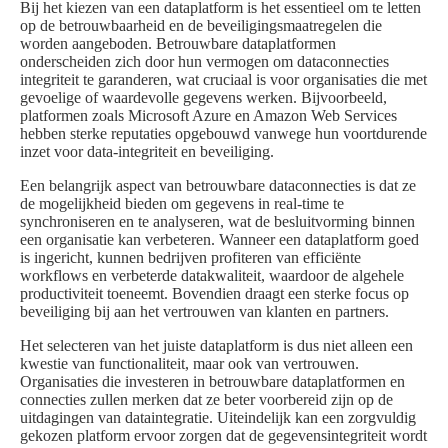
Bij het kiezen van een dataplatform is het essentieel om te letten
op de betrouwbaarheid en de beveiligingsmaatregelen die
worden aangeboden. Betrouwbare dataplatformen
onderscheiden zich door hun vermogen om dataconnecties
integriteit te garanderen, wat cruciaal is voor organisaties die met
gevoelige of waardevolle gegevens werken. Bijvoorbeeld,
platformen zoals Microsoft Azure en Amazon Web Services
hebben sterke reputaties opgebouwd vanwege hun voortdurende
inzet voor data-integriteit en beveiliging.
Een belangrijk aspect van betrouwbare dataconnecties is dat ze
de mogelijkheid bieden om gegevens in real-time te
synchroniseren en te analyseren, wat de besluitvorming binnen
een organisatie kan verbeteren. Wanneer een dataplatform goed
is ingericht, kunnen bedrijven profiteren van efficiënte
workflows en verbeterde datakwaliteit, waardoor de algehele
productiviteit toeneemt. Bovendien draagt een sterke focus op
beveiliging bij aan het vertrouwen van klanten en partners.
Het selecteren van het juiste dataplatform is dus niet alleen een
kwestie van functionaliteit, maar ook van vertrouwen.
Organisaties die investeren in betrouwbare dataplatformen en
connecties zullen merken dat ze beter voorbereid zijn op de
uitdagingen van dataintegratie. Uiteindelijk kan een zorgvuldig
gekozen platform ervoor zorgen dat de gegevensintegriteit wordt