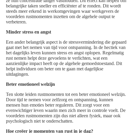
ze hun concentratie langer vasthouden. Dit effect kan helpen om
belangrijke taken sneller en efficiënter af te ronden. Dit wordt
steeds meer erkend in werkomgevingen waar werkgevers de
voordelen rustmomenten inzetten om de algehele output te
verbeteren.
Minder stress en angst
Een ander belangrijk aspect is de stressvermindering die gepaard
gaat met het nemen van tijd voor ontspanning. In de hectiek van
het dagelijks leven kunnen stress en angst oplopen. Regelmatig
rust nemen helpt deze gevoelens te verlichten, wat een
aanzienlijke impact heeft op de algehele gemoedstoestand. Dit
helpt individuen om beter om te gaan met dagelijkse
uitdagingen.
Beter emotioneel welzijn
Ten slotte leiden rustmomenten tot een beter emotioneel welzijn.
Door tijd te nemen voor zelfzorg en ontspanning, kunnen
mensen hun emoties beter reguleren. Dit zorgt voor een
evenwichtiger leven waarin men zich meer in controle voelt. De
voordelen rustmomenten zijn dus niet alleen fysiek, maar ook
psychologisch niet te onderschatten.
Hoe creëer je momenten van rust in je dag?