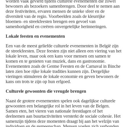
worden vaak gevierd tijdens culturele evenementen die zowel
bewoners als bezoekers samenbrengen. Door deel te nemen aan
deze festiviteiten, ervaren mensen de unieke sfeer en de
diversiteit van de regio. Voorbeelden zoals de kleurrijke
bloemen- en streekfeesten brengen een gevoel van
samenhorigheid en creëren onvergetelijke herinneringen.
Lokale feesten en evenementen
Een van de meest geliefde culturele evenementen in België zijn
de streekfeesten. Deze feesten zijn niet alleen een viering van het
lokale leven, maar ook een kans voor mensen om samen te
komen en te genieten van muziek, dans en gastronomie.
Evenementen zoals de Gentse Feesten en de Carnaval in Binche
laten zien hoe rijke lokale tradities kunnen zijn. Dergelijke
vieringen stimuleren de lokale economie en geven bewoners de
kans om trots te zijn op hun erfgoed.
Culturele gewoonten die vreugde brengen
Naast de grotere evenementen spelen ook dagelijkse culturele
gewoonten een belangrijke rol in het leven van de Belgen.
Samen eten, het vieren van nationale feestdagen of het
deelnemen aan buurtactiviteiten versterkt de sociale cohesie. Het
samenzijn tijdens deze momenten draagt bij aan het welzijn van
individuen en de gemeenschap. Mensen voelen zich verbonden