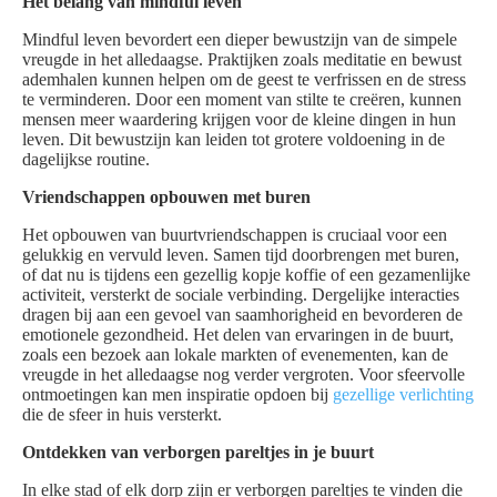
Het belang van mindful leven
Mindful leven bevordert een dieper bewustzijn van de simpele
vreugde in het alledaagse. Praktijken zoals meditatie en bewust
ademhalen kunnen helpen om de geest te verfrissen en de stress
te verminderen. Door een moment van stilte te creëren, kunnen
mensen meer waardering krijgen voor de kleine dingen in hun
leven. Dit bewustzijn kan leiden tot grotere voldoening in de
dagelijkse routine.
Vriendschappen opbouwen met buren
Het opbouwen van buurtvriendschappen is cruciaal voor een
gelukkig en vervuld leven. Samen tijd doorbrengen met buren,
of dat nu is tijdens een gezellig kopje koffie of een gezamenlijke
activiteit, versterkt de sociale verbinding. Dergelijke interacties
dragen bij aan een gevoel van saamhorigheid en bevorderen de
emotionele gezondheid. Het delen van ervaringen in de buurt,
zoals een bezoek aan lokale markten of evenementen, kan de
vreugde in het alledaagse nog verder vergroten. Voor sfeervolle
ontmoetingen kan men inspiratie opdoen bij
gezellige verlichting
die de sfeer in huis versterkt.
Ontdekken van verborgen pareltjes in je buurt
In elke stad of elk dorp zijn er verborgen pareltjes te vinden die