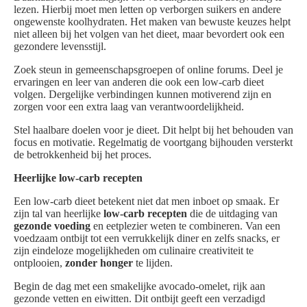
lezen. Hierbij moet men letten op verborgen suikers en andere
ongewenste koolhydraten. Het maken van bewuste keuzes helpt
niet alleen bij het volgen van het dieet, maar bevordert ook een
gezondere levensstijl.
Zoek steun in gemeenschapsgroepen of online forums. Deel je
ervaringen en leer van anderen die ook een low-carb dieet
volgen. Dergelijke verbindingen kunnen motiverend zijn en
zorgen voor een extra laag van verantwoordelijkheid.
Stel haalbare doelen voor je dieet. Dit helpt bij het behouden van
focus en motivatie. Regelmatig de voortgang bijhouden versterkt
de betrokkenheid bij het proces.
Heerlijke low-carb recepten
Een low-carb dieet betekent niet dat men inboet op smaak. Er
zijn tal van heerlijke
low-carb recepten
die de uitdaging van
gezonde voeding
en eetplezier weten te combineren. Van een
voedzaam ontbijt tot een verrukkelijk diner en zelfs snacks, er
zijn eindeloze mogelijkheden om culinaire creativiteit te
ontplooien,
zonder honger
te lijden.
Begin de dag met een smakelijke avocado-omelet, rijk aan
gezonde vetten en eiwitten. Dit ontbijt geeft een verzadigd