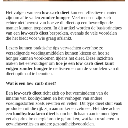
Het volgen van een
low-carb dieet
kan een effectieve manier
zijn om af te vallen
zonder honger
. Veel mensen zijn zich
echter niet bewust van hoe ze dit dieet op een bevredigende
manier kunnen toepassen. In dit artikel worden de basisprincipes
van een
low-carb dieet
besproken, evenals de vele voordelen
die het biedt voor wie graag afslankt.
Lezers kunnen praktische tips verwachten over hoe ze
verzadigende voedingsmiddelen kunnen kiezen en hoe ze
honger kunnen voorkomen tijdens het dieet. Deze inzichten
maken het eenvoudiger om
hoe je een low-carb dieet kunt
volgen zonder honger
te realiseren en om de voordelen van dit
dieet optimaal te benutten.
Wat is een low-carb dieet?
Een
low-carb dieet
richt zich op het verminderen van de
inname van koolhydraten en het verhogen van andere
voedingsstoffen zoals eiwitten en vetten. Dit type dieet sluit vaak
producten uit die rijk zijn aan suiker en zetmeel. Het idee achter
een
koolhydraatarm dieet
is om het lichaam aan te moedigen
vet als primaire energiebron te gebruiken, wat kan resulteren in
gewichtsverlies en andere gezondheidsvoordelen.