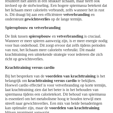
resulteert niet alleen in een strakker lichaam, maar heeft ook
invloed op de stofwisseling. Een hogere spiermassa betekent dat
het lichaam meer calorieën verbrandt, zelfs wanneer het in rust
is. Dit draagt bij aan een efficiëntere
vetverbranding
en
ondersteunt
gewichtsverlies
op de lange termijn.
Spieropbouw en vetverbranding
De link tussen
spieropbouw
en
vetverbranding
is cruciaal.
Wanneer er meer spieren aanwezig zijn, is er meer energie nodig
voor hun onderhoud. Dit zorgt ervoor dat zelfs tijdens perioden
van rust, het lichaam meer calorieën verbruikt. Dit maakt
krachttraining een uitstekende strategie voor iedereen die zich
richt op gewichtsverlies.
Krachttraining versus cardio
Bij het bespreken van de
voordelen van krachttraining
is het
belangrijk om
krachttraining versus cardio
te bekijken.
Hoewel cardio effectief is voor vetverbranding op korte termijn,
laat krachttraining zien dat het beter is in het behouden van
spiermassa tijdens een calorietekort. Dit behoud van spiermassa
is essentieel om het metabolisme hoog te houden terwijl men
streeft naar gewichtsverlies. Een mix van beide benaderingen
kan optimaler zijn, maar de
voordelen van krachttraining
blijven prominent aanwezig.