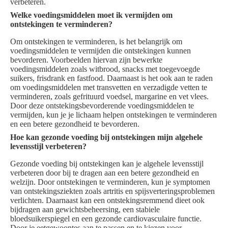
verbeteren.
Welke voedingsmiddelen moet ik vermijden om
ontstekingen te verminderen?
Om ontstekingen te verminderen, is het belangrijk om
voedingsmiddelen te vermijden die ontstekingen kunnen
bevorderen. Voorbeelden hiervan zijn bewerkte
voedingsmiddelen zoals witbrood, snacks met toegevoegde
suikers, frisdrank en fastfood. Daarnaast is het ook aan te raden
om voedingsmiddelen met transvetten en verzadigde vetten te
verminderen, zoals gefrituurd voedsel, margarine en vet vlees.
Door deze ontstekingsbevorderende voedingsmiddelen te
vermijden, kun je je lichaam helpen ontstekingen te verminderen
en een betere gezondheid te bevorderen.
Hoe kan gezonde voeding bij ontstekingen mijn algehele
levensstijl verbeteren?
Gezonde voeding bij ontstekingen kan je algehele levensstijl
verbeteren door bij te dragen aan een betere gezondheid en
welzijn. Door ontstekingen te verminderen, kun je symptomen
van ontstekingsziekten zoals artritis en spijsverteringsproblemen
verlichten. Daarnaast kan een ontstekingsremmend dieet ook
bijdragen aan gewichtsbeheersing, een stabiele
bloedsuikerspiegel en een gezonde cardiovasculaire functie.
Door je eetgewoontes aan te passen en te kiezen voor