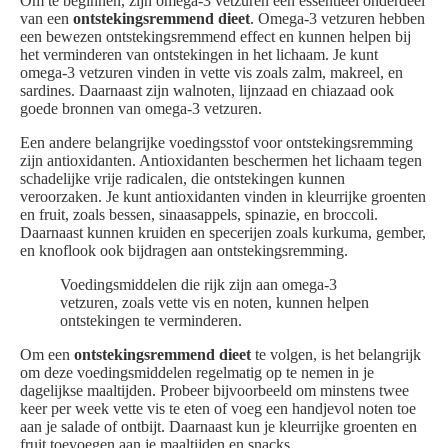
Om te beginnen, zijn omega-3 vetzuren een essentieel onderdeel
van een
ontstekingsremmend dieet
. Omega-3 vetzuren hebben
een bewezen ontstekingsremmend effect en kunnen helpen bij
het verminderen van ontstekingen in het lichaam. Je kunt
omega-3 vetzuren vinden in vette vis zoals zalm, makreel, en
sardines. Daarnaast zijn walnoten, lijnzaad en chiazaad ook
goede bronnen van omega-3 vetzuren.
Een andere belangrijke voedingsstof voor ontstekingsremming
zijn antioxidanten. Antioxidanten beschermen het lichaam tegen
schadelijke vrije radicalen, die ontstekingen kunnen
veroorzaken. Je kunt antioxidanten vinden in kleurrijke groenten
en fruit, zoals bessen, sinaasappels, spinazie, en broccoli.
Daarnaast kunnen kruiden en specerijen zoals kurkuma, gember,
en knoflook ook bijdragen aan ontstekingsremming.
Voedingsmiddelen die rijk zijn aan omega-3
vetzuren, zoals vette vis en noten, kunnen helpen
ontstekingen te verminderen.
Om een
ontstekingsremmend dieet
te volgen, is het belangrijk
om deze voedingsmiddelen regelmatig op te nemen in je
dagelijkse maaltijden. Probeer bijvoorbeeld om minstens twee
keer per week vette vis te eten of voeg een handjevol noten toe
aan je salade of ontbijt. Daarnaast kun je kleurrijke groenten en
fruit toevoegen aan je maaltijden en snacks.