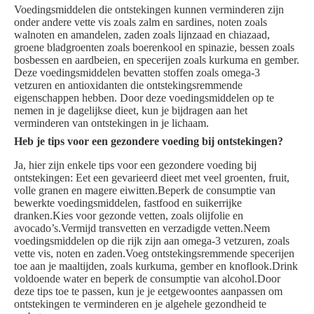
Voedingsmiddelen die ontstekingen kunnen verminderen zijn
onder andere vette vis zoals zalm en sardines, noten zoals
walnoten en amandelen, zaden zoals lijnzaad en chiazaad,
groene bladgroenten zoals boerenkool en spinazie, bessen zoals
bosbessen en aardbeien, en specerijen zoals kurkuma en gember.
Deze voedingsmiddelen bevatten stoffen zoals omega-3
vetzuren en antioxidanten die ontstekingsremmende
eigenschappen hebben. Door deze voedingsmiddelen op te
nemen in je dagelijkse dieet, kun je bijdragen aan het
verminderen van ontstekingen in je lichaam.
Heb je tips voor een gezondere voeding bij ontstekingen?
Ja, hier zijn enkele tips voor een gezondere voeding bij
ontstekingen: Eet een gevarieerd dieet met veel groenten, fruit,
volle granen en magere eiwitten.Beperk de consumptie van
bewerkte voedingsmiddelen, fastfood en suikerrijke
dranken.Kies voor gezonde vetten, zoals olijfolie en
avocado’s.Vermijd transvetten en verzadigde vetten.Neem
voedingsmiddelen op die rijk zijn aan omega-3 vetzuren, zoals
vette vis, noten en zaden.Voeg ontstekingsremmende specerijen
toe aan je maaltijden, zoals kurkuma, gember en knoflook.Drink
voldoende water en beperk de consumptie van alcohol.Door
deze tips toe te passen, kun je je eetgewoontes aanpassen om
ontstekingen te verminderen en je algehele gezondheid te