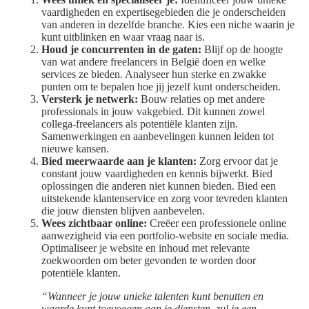
vaardigheden en expertisegebieden die je onderscheiden
van anderen in dezelfde branche. Kies een niche waarin je
kunt uitblinken en waar vraag naar is.
Houd je concurrenten in de gaten:
Blijf op de hoogte
van wat andere freelancers in België doen en welke
services ze bieden. Analyseer hun sterke en zwakke
punten om te bepalen hoe jij jezelf kunt onderscheiden.
Versterk je netwerk:
Bouw relaties op met andere
professionals in jouw vakgebied. Dit kunnen zowel
collega-freelancers als potentiële klanten zijn.
Samenwerkingen en aanbevelingen kunnen leiden tot
nieuwe kansen.
Bied meerwaarde aan je klanten:
Zorg ervoor dat je
constant jouw vaardigheden en kennis bijwerkt. Bied
oplossingen die anderen niet kunnen bieden. Bied een
uitstekende klantenservice en zorg voor tevreden klanten
die jouw diensten blijven aanbevelen.
Wees zichtbaar online:
Creëer een professionele online
aanwezigheid via een portfolio-website en sociale media.
Optimaliseer je website en inhoud met relevante
zoekwoorden om beter gevonden te worden door
potentiële klanten.
“Wanneer je jouw unieke talenten kunt benutten en
waarde kunt toevoegen aan je diensten, zul je een