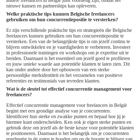
andere freelancers in België juist voordelig zijn, omdat het
nieuwe kansen en partnerships kan opleveren.
Welke praktische tips kunnen Belgische freelancers
gebruiken om hun concurrentiepositie te versterken?
Er zijn verschillende praktische tips en strategieën die Belgische
freelancers kunnen gebruiken om hun concurrentiepositie te
versterken. Een van de belangrijkste tips is om jezelf continu te
blijven ontwikkelen en je vaardigheden te verbeteren. Investeer
in professionele trainingen en workshops om je expertise uit te
breiden. Daarnaast is het essentieel om jezelf goed te profileren
en jouw unieke waarde aan potentiële klanten te laten zien. Dit
kan onder andere door het opbouwen van een sterke
persoonlijke merkidentiteit en het verzamelen van positieve
referenties en testimonials van tevreden klanten.
Wat is de sleutel tot effectief concurrentie management voor
freelancers?
Effectief concurrentie management voor freelancers in België
begint met een grondige analyse van je concurrenten.
Identificeer hun sterke en zwakke punten en bepaal hoe jij je
hiermee kunt onderscheiden. Ken ook je eigen sterke punten en
gebruik deze om jezelf als de beste keuze voor potentiële klanten
te positioneren. Daarnaast is het belangrijk om je concurrenten
regelmatig in de gaten te houden om op de hoogte te blijven van