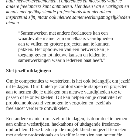
naar netwerkevenementen, conferenties en meet-ups waar je
andere freelancers kunt ontmoeten. Het delen van ervaringen en
kennis met gelijkgestemde professionals kan niet alleen
inspirerend zijn, maar ook nieuwe samenwerkingsmogelijkheden
bieden.
“Samenwerken met andere freelancers kan een
waardevolle manier zijn om elkaars vaardigheden
aan te vullen en grotere projecten aan te kunnen
pakken. Het opbouwen van een netwerk kan je
toegang geven tot nieuwe kansen en leiden tot
samenwerkingen waarin iedereen baat heeft.”
Stel jezelf uitdagingen
Om je competenties te versterken, is het ook belangrijk om jezelf
uit te dagen. Durf buiten je comfortzone te stappen en projecten
aan te nemen die je uitdagen om nieuwe vaardigheden toe te
passen of te ontwikkelen. Dit kan helpen om je creativiteit en
probleemoplossend vermogen te vergroten en jezelf als
freelancer verder te ontwikkelen.
Een andere manier om jezelf uit te dagen, is door deel te nemen
aan online wedstrijden, hackathons of uitdagende freelance-
opdrachten. Deze bieden je de mogelijkheid om jezelf te meten
met andere professionals en jezelf te laten zien aan potentiële