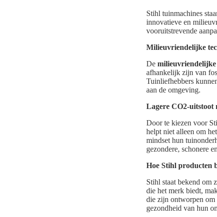
Stihl tuinmachines sta
innovatieve en milieuvr
vooruitstrevende aanpak
Milieuvriendelijke te
De
milieuvriendelijk
afhankelijk zijn van fos
Tuinliefhebbers kunnen
aan de omgeving.
Lagere CO2-uitstoot 
Door te kiezen voor St
helpt niet alleen om he
mindset hun tuinonderh
gezondere, schonere en
Hoe Stihl producten 
Stihl staat bekend om 
die het merk biedt, mak
die zijn ontworpen om d
gezondheid van hun o