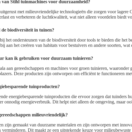
n van Stihl tuinmachines voor duurzaamheid?
 uitgerust met milieuvriendelijke technologieën die zorgen voor lagere 
last en verbeteren de luchtkwaliteit, wat niet alleen voordelen biedt v
.
de biodiversiteit in tuinen?
bij het ondersteunen van de biodiversiteit door tools te bieden die he
ij aan het creëren van habitats voor bestuivers en andere soorten, wat 
ur kan ik gebruiken voor duurzaam tuinieren?
scala aan gereedschappen en machines voor groen tuinieren, waaronder 
lazers. Deze producten zijn ontworpen om efficiënt te functioneren me
rgiebesparende tuinproducten?
llende energiebesparende tuinproducten die ervoor zorgen dat tuinders h
r onnodig energieverbruik. Dit helpt niet alleen de omgeving, maar o
gereedschappen milieuvriendelijk?
en zijn gemaakt van duurzame materialen en zijn ontworpen met innova
es verminderen. Dit maakt ze een uitstekende keuze voor milieubewuste 