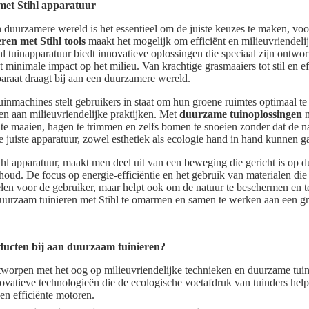
met Stihl apparatuur
n duurzamere wereld is het essentieel om de juiste keuzes te maken, voo
ren met Stihl tools
maakt het mogelijk om efficiënt en milieuvriendeli
tihl tuinapparatuur biedt innovatieve oplossingen die speciaal zijn ont
et minimale impact op het milieu. Van krachtige grasmaaiers tot stil en e
araat draagt bij aan een duurzamere wereld.
uinmachines stelt gebruikers in staat om hun groene ruimtes optimaal te
agen aan milieuvriendelijke praktijken. Met
duurzame tuinoplossingen
m
te maaien, hagen te trimmen en zelfs bomen te snoeien zonder dat de na
e juiste apparatuur, zowel esthetiek als ecologie hand in hand kunnen g
ihl apparatuur, maakt men deel uit van een beweging die gericht is op
ud. De focus op energie-efficiëntie en het gebruik van materialen die 
elen voor de gebruiker, maar helpt ook om de natuur te beschermen en te
uurzaam tuinieren met Stihl te omarmen en samen te werken aan een g
ducten bij aan duurzaam tuinieren?
ntworpen met het oog op milieuvriendelijke technieken en duurzame tui
vatieve technologieën die de ecologische voetafdruk van tuinders help
 en efficiënte motoren.