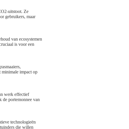
CO2-uitstoot. Ze
oor gebruikers, maar
t behoud van ecosystemen
cruciaal is voor een
grasmaaiers,
t minimale impact op
un werk effectief
ok de portemonnee van
tieve technologieën
tuinders die willen