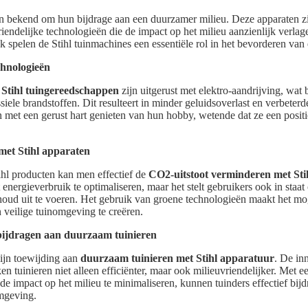
an bekend om hun bijdrage aan een duurzamer milieu. Deze apparaten 
iendelijke technologieën die de impact op het milieu aanzienlijk verla
 spelen de Stihl tuinmachines een essentiële rol in het bevorderen van 
chnologieën
e Stihl tuingereedschappen
zijn uitgerust met elektro-aandrijving, wat b
siele brandstoffen. Dit resulteert in minder geluidsoverlast en verbeterd
 met een gerust hart genieten van hun hobby, wetende dat ze een positi
met Stihl apparaten
ihl producten kan men effectief de
CO2-uitstoot verminderen met Stih
t energieverbruik te optimaliseren, maar het stelt gebruikers ook in st
oud uit te voeren. Het gebruik van groene technologieën maakt het mo
 veilige tuinomgeving te creëren.
bijdragen aan duurzaam tuinieren
zijn toewijding aan
duurzaam tuinieren met Stihl apparatuur
. De in
en tuinieren niet alleen efficiënter, maar ook milieuvriendelijker. Met 
e impact op het milieu te minimaliseren, kunnen tuinders effectief bij
mgeving.