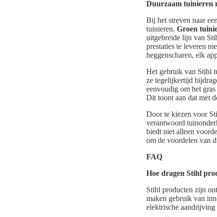
Duurzaam tuinieren 
Bij het streven naar ee
tuinieren.
Groen tuinie
uitgebreide lijn van S
prestaties te leveren m
heggenscharen, elk app
Het gebruik van Stihl t
ze tegelijkertijd bijdr
eenvoudig om het gras 
Dit toont aan dat met d
Door te kiezen voor St
verantwoord tuinonderho
biedt niet alleen voord
om de voordelen van d
FAQ
Hoe dragen Stihl pro
Stihl producten zijn o
maken gebruik van inno
elektrische aandrijving