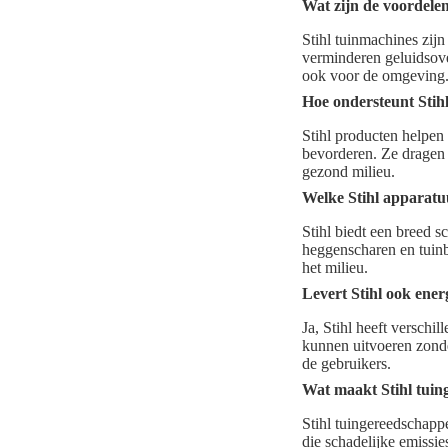
Wat zijn de voordele
Stihl tuinmachines zijn
verminderen geluidsover
ook voor de omgeving
Hoe ondersteunt Stihl 
Stihl producten helpen 
bevorderen. Ze dragen b
gezond milieu.
Welke Stihl apparatu
Stihl biedt een breed 
heggenscharen en tuinb
het milieu.
Levert Stihl ook ene
Ja, Stihl heeft verschi
kunnen uitvoeren zonde
de gebruikers.
Wat maakt Stihl tuin
Stihl tuingereedschapp
die schadelijke emissi