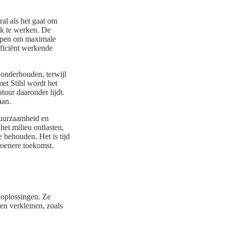
ral als het gaat om
jk te werken. De
worpen om maximale
fficiënt werkende
 onderhouden, terwijl
et Stihl wordt het
tuur daaronder lijdt.
aan.
 duurzaamheid en
het milieu ontlasten,
 behouden. Het is tijd
roenere toekomst.
noplossingen. Ze
en verkleinen, zoals