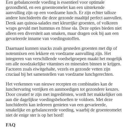
Een gebalanceerde voeding is essentieel voor optimale
gezondheid, en een groenteomelet kan een uitstekende
aanvulling zijn op een voedzame lunch. Er zijn echter talloze
andere lunchideeën die deze gezonde maaltijd perfect aanvullen.
Denk aan quinoa-salades met kleurrijke groenten, of volkoren
wraps gevuld met hummus en frisse sla. Deze opties bieden niet
alleen een diversiteit aan smaken, maar dragen ook bij aan een
gevarieerde inname van voedingsstoffen.
Daarnaast kunnen snacks zoals gesneden groenten met dip of
notenmixen een lekkere en voedzame aanvulling zijn. Het
integreren van verschillende voedselgroepen maakt het mogelijk
om alle noodzakelijke vitamines en mineralen binnen te krijgen.
Factoren zoals eiwitgehalte, vezels en gezonde vetten zijn
cruciaal bij het samenstellen van voedzame lunchgerechten.
Het verkennen van nieuwe recepten en combinaties kan de
lunchervaring verrijken en aanmoedigen tot gezondere keuzes.
Door creatief te zijn met ingrediënten, wordt het makkelijker om
aan die dagelijkse voedingsbehoeften te voldoen. Met deze
lunchideeën kan iedereen genieten van een gevarieerde,
smakelijke en gebalanceerde voeding, waarbij de groenteomelet
niet de enige ster is op het bord!
FAQ