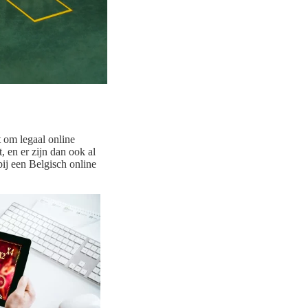
t om legaal online
, en er zijn dan ook al
bij een Belgisch online