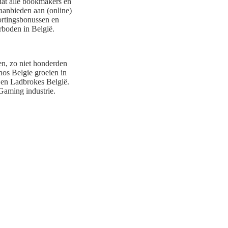
at alle bookmakers en
aanbieden aan (online)
ortingsbonussen en
rboden in België.
len, zo niet honderden
inos Belgie groeien in
t en Ladbrokes België.
iGaming industrie.