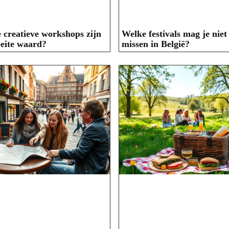
 creatieve workshops zijn
Welke festivals mag je niet
eite waard?
missen in België?