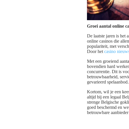
Groei aantal online c
De laatste jaren is het
online casinos die alle
populariteit, met vers
Door het
casino nieuw
Met een groeiend aanta
bovendien hard werken
concurrentie. Dit is vo
betrouwbaarheid, servi
gevarieerd spelaanbod. 
Kortom, wil je een kee
altijd bij een legaal Be
strenge Belgische gokl
goed beschermd en weet
betrouwbare aanbieder