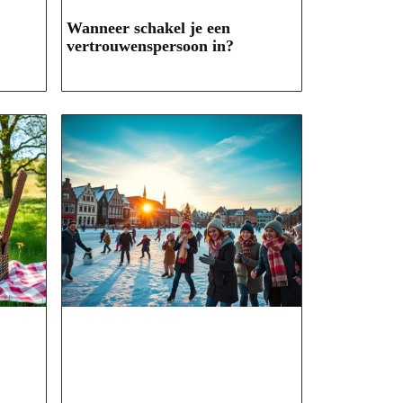
Wanneer schakel je een
vertrouwenspersoon in?