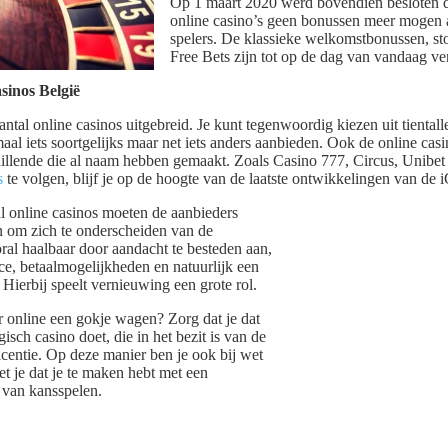
Op 1 maart 2020 werd bovendien besloten d
online casino’s geen bonussen meer mogen 
spelers. De klassieke welkomstbonussen, st
Free Bets zijn tot op de dag van vandaag ve
asinos België
 aantal online casinos uitgebreid. Je kunt tegenwoordig kiezen uit tiental
maal iets soortgelijks maar net iets anders aanbieden. Ook de online cas
chillende die al naam hebben gemaakt. Zoals Casino 777, Circus, Unibe
s
te volgen, blijf je op de hoogte van de laatste ontwikkelingen van de 
l online casinos moeten de aanbieders
 om zich te onderscheiden van de
oral haalbaar door aandacht te besteden aan,
ce, betaalmogelijkheden en natuurlijk een
Hierbij speelt vernieuwing een grote rol.
r online een gokje wagen? Zorg dat je dat
lgisch casino doet, die in het bezit is van de
icentie. Op deze manier ben je ook bij wet
 je dat je te maken hebt met een
 van kansspelen.