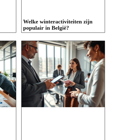
Welke winteractiviteiten zijn
populair in België?