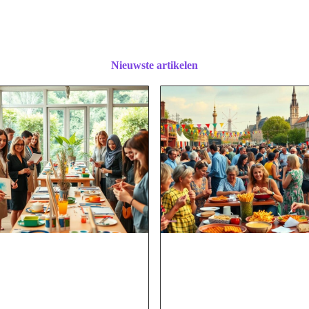
Nieuwste artikelen