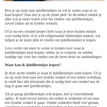
Ben je op zoek naar ijslolliestokjes en wil je weten waar je ze
kunt kopen? Dan ben je op de juiste plek! In dit artikel ontdek je
alles wat je moet weten over het vinden van ijslolliestokjes,
zowel online als in fysieke winkels.
Of je nu een creatief project hebt waar je deze houten stokjes
voor nodig hebt, of je wilt zelfgemaakte lekkernijen maken, wij
helpen je de juiste plek te vinden om ijslolliestokjes te kopen.
Lees verder om meer te weten te komen over waar je
ijslolliestokjes kunt kopen, online en in winkels, en ontdek
handige tips voor het vinden van de beste deals en aanbiedingen.
Waar kan ik ijslolliestokjes kopen?
In deze sectie ontdek je waar je ijslolliestokjes kunt kopen. Of je
nu op zoek bent naar een fysieke winkel of een online webshop,
je vindt hier alle informatie die je nodig hebt om creatief aan de
slag te gaan met ijslolliestokjes.
Als je graag ijslolliestokjes wilt kopen, heb je verschillende
opties. Je kunt ervoor kiezen om online te winkelen of om naar
een fysieke winkel te gaan. Online winkelen biedt veel gemak,
aangezien je vanuit huis kunt bestellen en het assortiment van