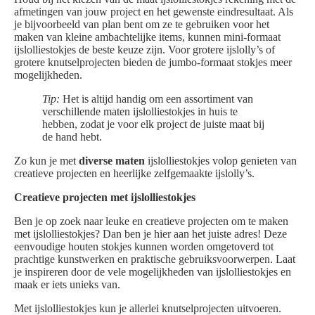
afmetingen van jouw project en het gewenste eindresultaat. Als
je bijvoorbeeld van plan bent om ze te gebruiken voor het
maken van kleine ambachtelijke items, kunnen mini-formaat
ijslolliestokjes de beste keuze zijn. Voor grotere ijslolly’s of
grotere knutselprojecten bieden de jumbo-formaat stokjes meer
mogelijkheden.
Tip:
Het is altijd handig om een assortiment van
verschillende maten ijslolliestokjes in huis te
hebben, zodat je voor elk project de juiste maat bij
de hand hebt.
Zo kun je met
diverse maten
ijslolliestokjes volop genieten van
creatieve projecten en heerlijke zelfgemaakte ijslolly’s.
Creatieve projecten met ijslolliestokjes
Ben je op zoek naar leuke en creatieve projecten om te maken
met ijslolliestokjes? Dan ben je hier aan het juiste adres! Deze
eenvoudige houten stokjes kunnen worden omgetoverd tot
prachtige kunstwerken en praktische gebruiksvoorwerpen. Laat
je inspireren door de vele mogelijkheden van ijslolliestokjes en
maak er iets unieks van.
Met ijslolliestokjes kun je allerlei knutselprojecten uitvoeren.