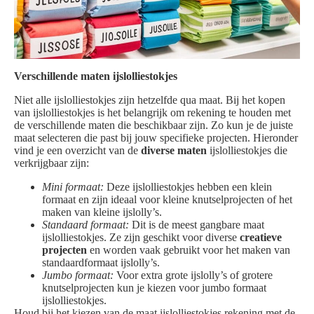
Verschillende maten ijslolliestokjes
Niet alle ijslolliestokjes zijn hetzelfde qua maat. Bij het kopen
van ijslolliestokjes is het belangrijk om rekening te houden met
de verschillende maten die beschikbaar zijn. Zo kun je de juiste
maat selecteren die past bij jouw specifieke projecten. Hieronder
vind je een overzicht van de
diverse maten
ijslolliestokjes die
verkrijgbaar zijn:
Mini formaat:
Deze ijslolliestokjes hebben een klein
formaat en zijn ideaal voor kleine knutselprojecten of het
maken van kleine ijslolly’s.
Standaard formaat:
Dit is de meest gangbare maat
ijslolliestokjes. Ze zijn geschikt voor diverse
creatieve
projecten
en worden vaak gebruikt voor het maken van
standaardformaat ijslolly’s.
Jumbo formaat:
Voor extra grote ijslolly’s of grotere
knutselprojecten kun je kiezen voor jumbo formaat
ijslolliestokjes.
Houd bij het kiezen van de maat ijslolliestokjes rekening met de