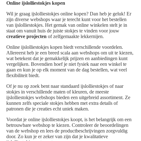
Online ijslolliestokjes kopen
Wil je graag ijslolliestokjes online kopen? Dan heb je geluk! Er
zijn diverse webshops waar je terecht kunt voor het bestellen
van ijslolliestokjes. Het gemak van online winkelen stelt je in
staat om vanuit huis de juiste stokjes te vinden voor jouw
creatieve projecten
of zelfgemaakte lekkernijen.
Online ijslolliestokjes kopen biedt verschillende voordelen.
Allereerst heb je een breed scala aan webshops om uit te kiezen,
wat betekent dat je gemakkelijk prijzen en aanbiedingen kunt
vergelijken. Bovendien hoef je niet fysiek naar een winkel te
gaan en kun je op elk moment van de dag bestellen, wat veel
flexibiliteit biedt.
Of je nu op zoek bent naar standaard ijslolliestokjes of naar
stokjes in verschillende maten of kleuren, de meeste
ijslolliestokjes webshops bieden een uitgebreid assortiment. Ze
kunnen zelfs speciale stokjes hebben met extra details of
patronen die je creaties echt uniek maken.
Voordat je online ijslolliestokjes koopt, is het belangrijk om een
betrouwbare webshop te kiezen. Controleer de beoordelingen
van de webshop en lees de productbeschrijvingen zorgvuldig
door. Zo kun je er zeker van zijn dat je kwalitatieve