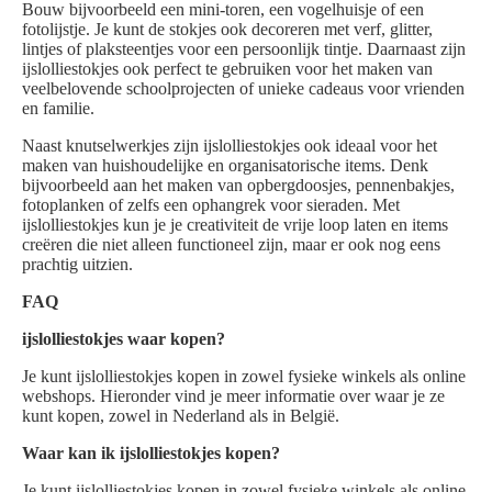
Bouw bijvoorbeeld een mini-toren, een vogelhuisje of een
fotolijstje. Je kunt de stokjes ook decoreren met verf, glitter,
lintjes of plaksteentjes voor een persoonlijk tintje. Daarnaast zijn
ijslolliestokjes ook perfect te gebruiken voor het maken van
veelbelovende schoolprojecten of unieke cadeaus voor vrienden
en familie.
Naast knutselwerkjes zijn ijslolliestokjes ook ideaal voor het
maken van huishoudelijke en organisatorische items. Denk
bijvoorbeeld aan het maken van opbergdoosjes, pennenbakjes,
fotoplanken of zelfs een ophangrek voor sieraden. Met
ijslolliestokjes kun je je creativiteit de vrije loop laten en items
creëren die niet alleen functioneel zijn, maar er ook nog eens
prachtig uitzien.
FAQ
ijslolliestokjes waar kopen?
Je kunt ijslolliestokjes kopen in zowel fysieke winkels als online
webshops. Hieronder vind je meer informatie over waar je ze
kunt kopen, zowel in Nederland als in België.
Waar kan ik ijslolliestokjes kopen?
Je kunt ijslolliestokjes kopen in zowel fysieke winkels als online