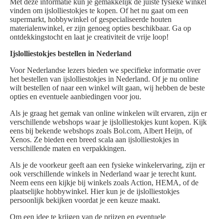
Met deze informatie kun je gemakkelijk de juiste fysieke winkel
vinden om ijslolliestokjes te kopen. Of het nu gaat om een
supermarkt, hobbywinkel of gespecialiseerde houten
materialenwinkel, er zijn genoeg opties beschikbaar. Ga op
ontdekkingstocht en laat je creativiteit de vrije loop!
Ijslolliestokjes bestellen in Nederland
Voor Nederlandse lezers bieden we specifieke informatie over
het bestellen van ijslolliestokjes in Nederland. Of je nu online
wilt bestellen of naar een winkel wilt gaan, wij hebben de beste
opties en eventuele aanbiedingen voor jou.
Als je graag het gemak van online winkelen wilt ervaren, zijn er
verschillende webshops waar je ijslolliestokjes kunt kopen. Kijk
eens bij bekende webshops zoals Bol.com, Albert Heijn, of
Xenos. Ze bieden een breed scala aan ijslolliestokjes in
verschillende maten en verpakkingen.
Als je de voorkeur geeft aan een fysieke winkelervaring, zijn er
ook verschillende winkels in Nederland waar je terecht kunt.
Neem eens een kijkje bij winkels zoals Action, HEMA, of de
plaatselijke hobbywinkel. Hier kun je de ijslolliestokjes
persoonlijk bekijken voordat je een keuze maakt.
Om een idee te krijgen van de prijzen en eventuele