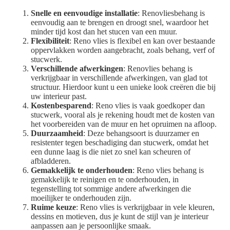
Snelle en eenvoudige installatie
: Renovliesbehang is
eenvoudig aan te brengen en droogt snel, waardoor het
minder tijd kost dan het stucen van een muur.
Flexibiliteit
: Reno vlies is flexibel en kan over bestaande
oppervlakken worden aangebracht, zoals behang, verf of
stucwerk.
Verschillende afwerkingen
: Renovlies behang is
verkrijgbaar in verschillende afwerkingen, van glad tot
structuur. Hierdoor kunt u een unieke look creëren die bij
uw interieur past.
Kostenbesparend
: Reno vlies is vaak goedkoper dan
stucwerk, vooral als je rekening houdt met de kosten van
het voorbereiden van de muur en het opruimen na afloop.
Duurzaamheid
: Deze behangsoort is duurzamer en
resistenter tegen beschadiging dan stucwerk, omdat het
een dunne laag is die niet zo snel kan scheuren of
afbladderen.
Gemakkelijk te onderhouden
: Reno vlies behang is
gemakkelijk te reinigen en te onderhouden, in
tegenstelling tot sommige andere afwerkingen die
moeilijker te onderhouden zijn.
Ruime keuze
: Reno vlies is verkrijgbaar in vele kleuren,
dessins en motieven, dus je kunt de stijl van je interieur
aanpassen aan je persoonlijke smaak.