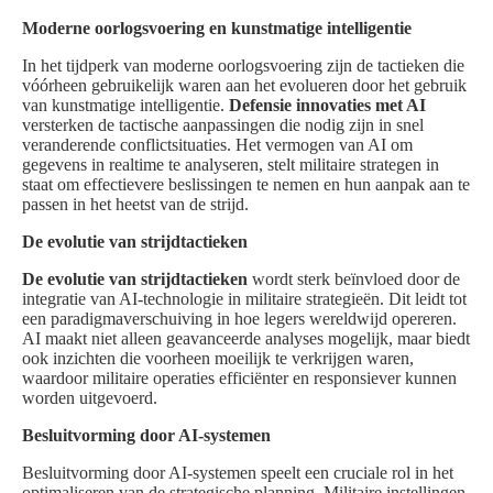
Moderne oorlogsvoering en kunstmatige intelligentie
In het tijdperk van moderne oorlogsvoering zijn de tactieken die
vóórheen gebruikelijk waren aan het evolueren door het gebruik
van kunstmatige intelligentie.
Defensie innovaties met AI
versterken de tactische aanpassingen die nodig zijn in snel
veranderende conflictsituaties. Het vermogen van AI om
gegevens in realtime te analyseren, stelt militaire strategen in
staat om effectievere beslissingen te nemen en hun aanpak aan te
passen in het heetst van de strijd.
De evolutie van strijdtactieken
De evolutie van strijdtactieken
wordt sterk beïnvloed door de
integratie van AI-technologie in militaire strategieën. Dit leidt tot
een paradigmaverschuiving in hoe legers wereldwijd opereren.
AI maakt niet alleen geavanceerde analyses mogelijk, maar biedt
ook inzichten die voorheen moeilijk te verkrijgen waren,
waardoor militaire operaties efficiënter en responsiever kunnen
worden uitgevoerd.
Besluitvorming door AI-systemen
Besluitvorming door AI-systemen speelt een cruciale rol in het
optimaliseren van de strategische planning. Militaire instellingen