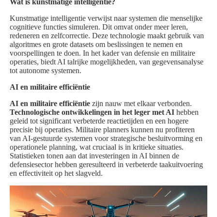
Wat is kunstmatige intelligentie?
Kunstmatige intelligentie verwijst naar systemen die menselijke
cognitieve functies simuleren. Dit omvat onder meer leren,
redeneren en zelfcorrectie. Deze technologie maakt gebruik van
algoritmes en grote datasets om beslissingen te nemen en
voorspellingen te doen. In het kader van defensie en militaire
operaties, biedt AI talrijke mogelijkheden, van gegevensanalyse
tot autonome systemen.
AI en militaire efficiëntie
AI en militaire efficiëntie
zijn nauw met elkaar verbonden.
Technologische ontwikkelingen in het leger met AI
hebben
geleid tot significant verbeterde reactietijden en een hogere
precisie bij operaties. Militaire planners kunnen nu profiteren
van AI-gestuurde systemen voor strategische besluitvorming en
operationele planning, wat cruciaal is in kritieke situaties.
Statistieken tonen aan dat investeringen in AI binnen de
defensiesector hebben geresulteerd in verbeterde taakuitvoering
en effectiviteit op het slagveld.