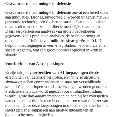
Geavanceerde technologie in defensie
Geavanceerde technologie in defensie
omvat een breed scala
aan innovaties. Drones, bijvoorbeeld, worden uitgerust met AI-
gestuurde technologieën die hen in staat stellen om complexe
missies uit te voeren zonder directe menselijke tussenkomst.
Daarnaast verbeteren analyses van grote hoeveelheden
gegevens, zoals predictive analytics, de besluitvorming en
operationele efficiëntie van
militaire strategieën en AI
. Dit
helpt om bedreigingen in een vroeg stadium te identificeren en
snel te reageren, wat een groot voordeel oplevert in kritieke
situaties.
Voorbeelden van AI-toepassingen
Er zijn talrijke
voorbeelden van AI-toepassingen
die de
effectiviteit van defensie vergroten.
Realtime strategische
simulaties
stellen commandanten in staat om verschillende
scenario’s te doorlopen voordat beslissingen worden genomen.
Predictive analytics wordt ingezet voor misdaadbestrijding,
waarbij grote data-analysemethoden helpen bij het voorspellen
van criminele activiteiten en het optimaliseren van de inzet van
middelen. Door deze toepassingen in militaire operaties kunnen
legers zich snel aanpassen aan nieuwe uitdagingen en
dynamische omstandigheden.