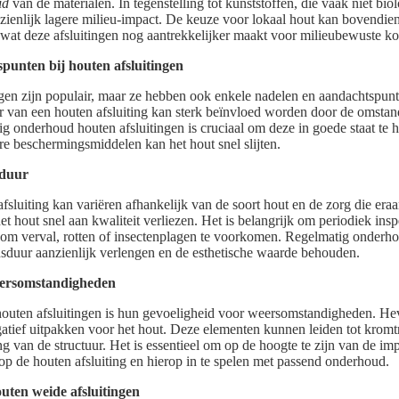
id
van de materialen. In tegenstelling tot kunststoffen, die vaak niet bio
anzienlijk lagere milieu-impact. De keuze voor lokaal hout kan bovendie
 wat deze afsluitingen nog aantrekkelijker maakt voor milieubewuste ko
punten bij houten afsluitingen
gen zijn populair, maar ze hebben ook enkele nadelen en aandachtspun
 van een houten afsluiting kan sterk beïnvloed worden door de omsta
ig onderhoud houten afsluitingen is cruciaal om deze in goede staat te
ere beschermingsmiddelen kan het hout snel slijten.
sduur
sluiting kan variëren afhankelijk van de soort hout en de zorg die eraa
t hout snel aan kwaliteit verliezen. Het is belangrijk om periodiek inspe
 om verval, rotten of insectenplagen te voorkomen. Regelmatig onderho
sduur aanzienlijk verlengen en de esthetische waarde behouden.
eersomstandigheden
houten afsluitingen is hun gevoeligheid voor weersomstandigheden. He
gatief uitpakken voor het hout. Deze elementen kunnen leiden tot kromt
ng van de structuur. Het is essentieel om op de hoogte te zijn van de im
 de houten afsluiting en hierop in te spelen met passend onderhoud.
uten weide afsluitingen