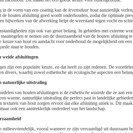
 in de vorm van een coating kan de
levensduur hout
aanzienlijk verlen
t de houten afsluiting goed wordt onderhouden, zodat die optimale prest
 en bijwerken van de afwerking helpt de weerstand tegen vocht en sch
omstandigheden zijn ook van groot belang. In gebieden met extreme w
a maatregelen te nemen om de duurzaamheid van de houten afsluiting te
ste keuze van hout en aandacht voor onderhoud de mogelijkheid om een
 goede staat te houden.
 weide afsluitingen
gen zijn een populaire keuze, en dat heeft zo zijn redenen. De voordel
k en divers, waarbij zowel esthetische als ecologische aspecten een belang
 natuurlijke uitstraling
ordelen van houten afsluitingen is de
esthetische waarde
die ze aan ee
en warme, natuurlijke uitstraling die perfect past in landelijke gebiede
n texturen van hout zorgen ervoor dat elke afsluiting uniek is. Dit maak
, maar ook een aantrekkelijk onderdeel van het landschap.
urzaamheid
n milieuvriendelijk, vooral wanneer ze zijn vervaardigd uit duurzaam b