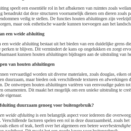
ting speelt een essentiële rol in het afbakenen van ruimtes zoals weila
ing benadrukt dat deze structuren voornamelijk dienen om dieren zoals 
ommen veilig te stellen. De functies houten afsluitingen zijn veelzijd
 zorgen, maar ook esthetische waarde kunnen toevoegen aan het landsch
van een weide afsluiting
 een weide afsluiting bestaat uit het bieden van een duidelijke grens d
e perken te blijven. Dit vermindert de kans op ongelukken en zorgt ervo
arnaast kunnen houten afsluitingen bijdragen aan de uitstraling van het
pen van houten afsluitingen
nnen vervaardigd worden uit diverse materialen, zoals douglas, eiken o
leen duurzaam, maar bieden ook verschillende texturen en afwerkingen d
len. De ontwerpen houten afsluitingen variëren van eenvoudige palen t
 ornamenten. Dit maakt het mogelijk om een unieke uitstraling te creër
de eigenaar.
afsluiting duurzaam genoeg voor buitengebruik?
n weide afsluiting
is een belangrijk aspect voor iedereen die overwee
n. Verschillende factoren spelen een rol in deze duurzaamheid, zoals het
oals eiken of teak, heeft over het algemeen een betere
weerbestendighe
dan zachthout. Dit maakt het een goede keuze voor buitengebruik.