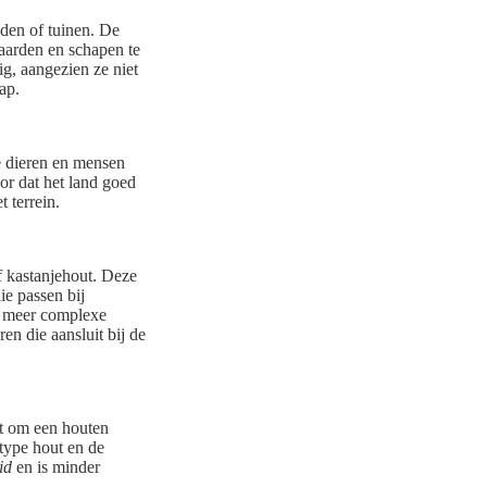
nden of tuinen. De
paarden en schapen te
ig, aangezien ze niet
ap.
ie dieren en mensen
or dat het land goed
 terrein.
f kastanjehout. Deze
ie passen bij
ot meer complexe
en die aansluit bij de
gt om een houten
 type hout en de
id
en is minder