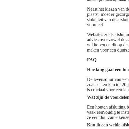
Naast het kiezen van de
plaatst, moet er gezor
stabiliteit van de afslu
voordeel.
Websites zoals afsluiti
advies over zowel de aa
wil kopen en dit op de 
maken voor een duurza
FAQ
Hoe lang gaat een hou
De levensduur van een 
zoals eiken kan tot 20
is cruciaal voor een la
Wat zijn de voordele
Een houten afsluiting bi
vaak eenvoudig te inst
ze een duurzame keuze
Kan ik een weide afslu