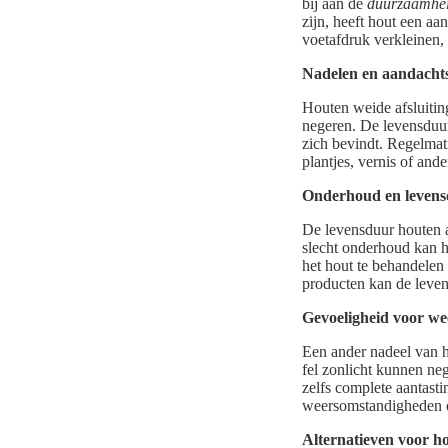
bij aan de
duurzaamhe
zijn, heeft hout een a
voetafdruk verkleinen,
Nadelen en aandachts
Houten weide afsluitin
negeren. De levensduur
zich bevindt. Regelmat
plantjes, vernis of and
Onderhoud en leven
De levensduur houten af
slecht onderhoud kan he
het hout te behandelen
producten kan de leven
Gevoeligheid voor w
Een ander nadeel van 
fel zonlicht kunnen ne
zelfs complete aantasti
weersomstandigheden op
Alternatieven voor ho