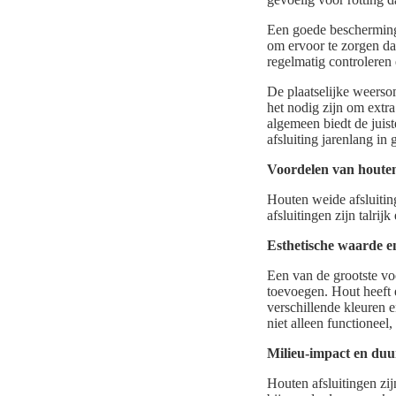
Een goede bescherming
om ervoor te zorgen da
regelmatig controleren
De plaatselijke weers
het nodig zijn om extr
algemeen biedt de jui
afsluiting jarenlang in
Voordelen van houten
Houten weide afsluitin
afsluitingen zijn talrij
Esthetische waarde en
Een van de grootste vo
toevoegen. Hout heeft e
verschillende kleuren e
niet alleen functioneel
Milieu-impact en du
Houten afsluitingen zij