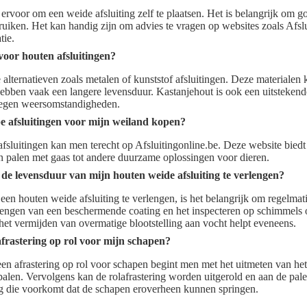
ervoor om een weide afsluiting zelf te plaatsen. Het is belangrijk om g
bruiken. Het kan handig zijn om advies te vragen op websites zoals Afsl
tie.
 voor houten afsluitingen?
de alternatieven zoals metalen of kunststof afsluitingen. Deze materiale
bben vaak een langere levensduur. Kastanjehout is ook een uitsteken
 tegen weersomstandigheden.
 afsluitingen voor mijn weiland kopen?
sluitingen kan men terecht op Afsluitingonline.be. Deze website biedt
en palen met gaas tot andere duurzame oplossingen voor dieren.
de levensduur van mijn houten weide afsluiting te verlengen?
en houten weide afsluiting te verlengen, is het belangrijk om regelmat
rengen van een beschermende coating en het inspecteren op schimmels o
et vermijden van overmatige blootstelling aan vocht helpt eveneens.
 afrastering op rol voor mijn schapen?
 een afrastering op rol voor schapen begint men met het uitmeten van het
palen. Vervolgens kan de rolafrastering worden uitgerold en aan de pal
g die voorkomt dat de schapen eroverheen kunnen springen.