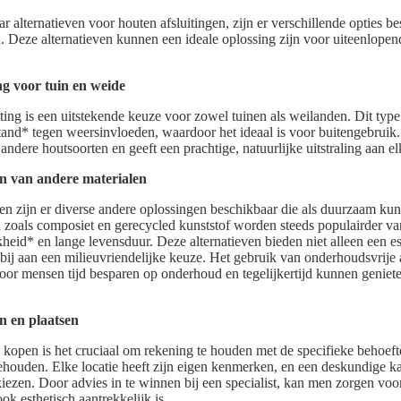
r alternatieven voor houten afsluitingen, zijn er verschillende opties b
. Deze alternatieven kunnen een ideale oplossing zijn voor uiteenlope
ng voor tuin en weide
iting is een uitstekende keuze voor zowel tuinen als weilanden. Dit typ
stand* tegen weersinvloeden, waardoor het ideaal is voor buitengebruik.
ndere houtsoorten en geeft een prachtige, natuurlijke uitstraling aan e
n van andere materialen
gen zijn er diverse andere oplossingen beschikbaar die als duurzaam k
 zoals composiet en gerecycled kunststof worden steeds populairder 
eid* en lange levensduur. Deze alternatieven bieden niet alleen een es
bij aan een milieuvriendelijke keuze. Het gebruik van onderhoudsvrije a
oor mensen tijd besparen op onderhoud en tegelijkertijd kunnen geniet
n en plaatsen
g kopen is het cruciaal om rekening te houden met de specifieke behoeft
ehouden. Elke locatie heeft zijn eigen kenmerken, en een deskundige k
 kiezen. Door advies in te winnen bij een specialist, kan men zorgen voo
ok esthetisch aantrekkelijk is.