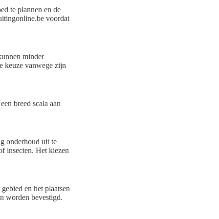
oed te plannen en de
uitingonline.be voordat
n kunnen minder
de keuze vanwege zijn
 een breed scala aan
ig onderhoud uit te
f insecten. Het kiezen
 gebied en het plaatsen
en worden bevestigd.