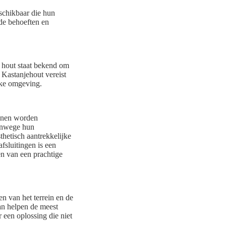
eschikbaar die hun
nde behoeften en
e hout staat bekend om
 Kastanjehout vereist
lke omgeving.
unnen worden
vanwege hun
thetisch aantrekkelijke
fsluitingen is een
en van een prachtige
en van het terrein en de
an helpen de meest
r een oplossing die niet