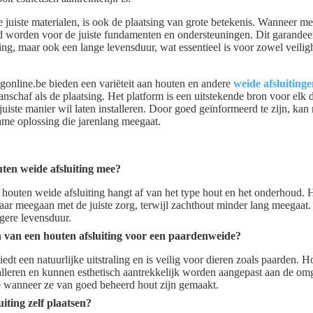
 juiste materialen, is ook de plaatsing van grote betekenis. Wanneer me
gd worden voor de juiste fundamenten en ondersteuningen. Dit garandeert
iting, maar ook een lange levensduur, wat essentieel is voor zowel veiligh
ngonline.be bieden een variëteit aan houten en andere
weide afsluiting
nschaf als de plaatsing. Het platform is een uitstekende bron voor elk d
juiste manier wil laten installeren. Door goed geïnformeerd te zijn, kan
me oplossing die jarenlang meegaat.
ten weide afsluiting mee?
houten weide afsluiting hangt af van het type hout en het onderhoud
 jaar meegaan met de juiste zorg, terwijl zachthout minder lang meegaa
ngere levensduur.
n van een houten afsluiting voor een paardenweide?
edt een natuurlijke uitstraling en is veilig voor dieren zoals paarden. H
alleren en kunnen esthetisch aantrekkelijk worden aangepast aan de om
 wanneer ze van goed beheerd hout zijn gemaakt.
iting zelf plaatsen?