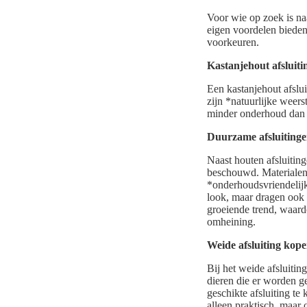
Voor wie op zoek is naa
eigen voordelen bieden
voorkeuren.
Kastanjehout afsluiti
Een kastanjehout afslu
zijn *natuurlijke weer
minder onderhoud dan a
Duurzame afsluitinge
Naast houten afsluitin
beschouwd. Materialen
*onderhoudsvriendelijkh
look, maar dragen ook 
groeiende trend, waard
omheining.
Weide afsluiting kope
Bij het weide afsluitin
dieren die er worden g
geschikte afsluiting te
alleen praktisch, maar o