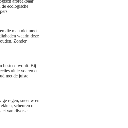
logisch afbreekbaar
n de ecologische
pers.
ten die men niet moet
ndigheden waarin deze
 houden. Zonder
n besteed wordt. Bij
cties uit te voeren en
ud met de juiste
vige regen, sneeuw en
rekken, scheuren of
pact van diverse