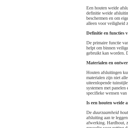
Een houten weide afslui
definitie weide afsluit
beschermen en om eigend
alleen voor veiligheid
Definitie en functies 
De primaire functie van
helpt om binnen veilig
gebruikt kan worden. Da
Materialen en ontwer
Houten afsluitingen ku
materialen zijn niet al
uiteenlopende tuinstij
systemen met panelen en
specifieke wensen van 
Is een houten weide 
De
duurzaamheid houte
afsluiting aan te legge
afwerking. Hardhout, z
gevoelig voor rotting 