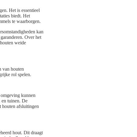
gen. Het is essentieel
aties biedt. Het
immels te waarborgen.
eersomstandigheden kan
 garanderen. Over het
 houten weide
en van houten
rijke rol spelen.
n omgeving kunnen
n en tuinen. De
t houten afsluitingen
eheerd hout. Dit draagt