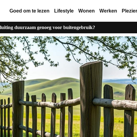
Goed om te lezen
Lifestyle
Wonen
Werken
Plezie
sluiting duurzaam genoeg voor buitengebruik?