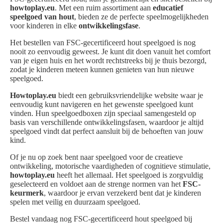
howtoplay.eu
. Met een ruim assortiment aan
educatief
speelgoed van hout
, bieden ze de perfecte speelmogelijkheden
voor kinderen in elke
ontwikkelingsfase
.
Het bestellen van FSC-gecertificeerd hout speelgoed is nog
nooit zo eenvoudig geweest. Je kunt dit doen vanuit het comfort
van je eigen huis en het wordt rechtstreeks bij je thuis bezorgd,
zodat je kinderen meteen kunnen genieten van hun nieuwe
speelgoed.
Howtoplay.eu
biedt een gebruiksvriendelijke website waar je
eenvoudig kunt navigeren en het gewenste speelgoed kunt
vinden. Hun speelgoedboxen zijn speciaal samengesteld op
basis van verschillende ontwikkelingsfasen, waardoor je altijd
speelgoed vindt dat perfect aansluit bij de behoeften van jouw
kind.
Of je nu op zoek bent naar speelgoed voor de creatieve
ontwikkeling, motorische vaardigheden of cognitieve stimulatie,
howtoplay.eu
heeft het allemaal. Het speelgoed is zorgvuldig
geselecteerd en voldoet aan de strenge normen van het
FSC-
keurmerk
, waardoor je ervan verzekerd bent dat je kinderen
spelen met veilig en duurzaam speelgoed.
Bestel vandaag nog FSC-gecertificeerd hout speelgoed bij