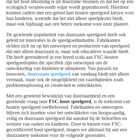
dat het hout afkomstig is uit duurzame bronnen en dat het op een
ecologisch verantwoorde wijze wordt geproduceerd. Hierdoor
kunnen ouders met een gerust hart houten speelgoed kiezen voor
hun kinderen, wetende dat het niet alleen speelplezier biedt,
maar ook bijdraagt aan een betere toekomst voor onze planeet.
De groeiende populariteit van duurzaam speelgoed heeft ook
geleid tot innovaties in de speelgoedindustrie. Fabrikanten
richten zich nu op het ontwerpen en produceren van speelgoed
dat niet alleen duurzaam is, maar ook educatieve waarde biedt.
Dit heeft geresulteerd in een breed scala aan FSC-houten
speelgoedopties die specifiek zijn ontworpen om de
ontwikkeling van kinderen te stimuleren. Van puzzels tot
bouwsets,
duurzaam speelgoed
van vandaag biedt niet alleen
vermaak, maar ook de mogelijkheid om vaardigheden zoals
probleemoplossing en creativiteit te ontwikkelen.
Met een groeiend bewustzijn van duurzaamheid en een
groeiende vraag naar
FSC-hout speelgoed
, is de toekomst van
houten speelgoed veelbelovend. Fabrikanten en ontwerpers
blijven zich inzetten voor het ontwikkelen van hoogwaardig,
veilig en duurzaam speelgoed dat aansluit bij de behoeften en
wensen van ouders en kinderen. Door te kiezen voor FSC-
gecertificeerd hout speelgoed, dragen we allemaal bij aan een
duurzamere toekomst voor de volgende generaties.