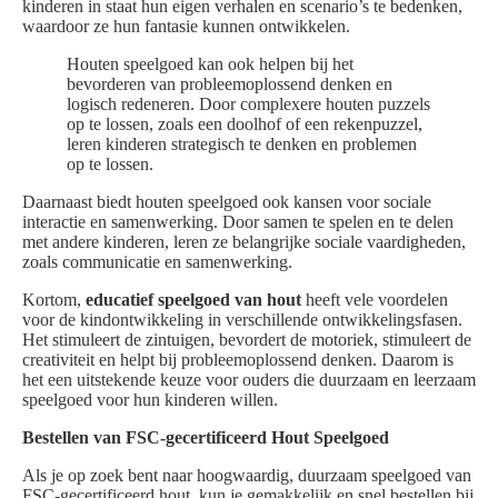
kinderen in staat hun eigen verhalen en scenario’s te bedenken,
waardoor ze hun fantasie kunnen ontwikkelen.
Houten speelgoed kan ook helpen bij het
bevorderen van probleemoplossend denken en
logisch redeneren. Door complexere houten puzzels
op te lossen, zoals een doolhof of een rekenpuzzel,
leren kinderen strategisch te denken en problemen
op te lossen.
Daarnaast biedt houten speelgoed ook kansen voor sociale
interactie en samenwerking. Door samen te spelen en te delen
met andere kinderen, leren ze belangrijke sociale vaardigheden,
zoals communicatie en samenwerking.
Kortom,
educatief speelgoed van hout
heeft vele voordelen
voor de kindontwikkeling in verschillende ontwikkelingsfasen.
Het stimuleert de zintuigen, bevordert de motoriek, stimuleert de
creativiteit en helpt bij probleemoplossend denken. Daarom is
het een uitstekende keuze voor ouders die duurzaam en leerzaam
speelgoed voor hun kinderen willen.
Bestellen van FSC-gecertificeerd Hout Speelgoed
Als je op zoek bent naar hoogwaardig, duurzaam speelgoed van
FSC-gecertificeerd hout, kun je gemakkelijk en snel bestellen bij