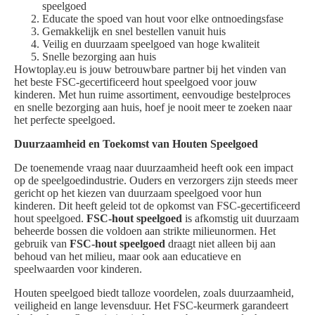
speelgoed
Educate the spoed van hout voor elke ontnoedingsfase
Gemakkelijk en snel bestellen vanuit huis
Veilig en duurzaam speelgoed van hoge kwaliteit
Snelle bezorging aan huis
Howtoplay.eu is jouw betrouwbare partner bij het vinden van
het beste FSC-gecertificeerd hout speelgoed voor jouw
kinderen. Met hun ruime assortiment, eenvoudige bestelproces
en snelle bezorging aan huis, hoef je nooit meer te zoeken naar
het perfecte speelgoed.
Duurzaamheid en Toekomst van Houten Speelgoed
De toenemende vraag naar duurzaamheid heeft ook een impact
op de speelgoedindustrie. Ouders en verzorgers zijn steeds meer
gericht op het kiezen van duurzaam speelgoed voor hun
kinderen. Dit heeft geleid tot de opkomst van FSC-gecertificeerd
hout speelgoed.
FSC-hout speelgoed
is afkomstig uit duurzaam
beheerde bossen die voldoen aan strikte milieunormen. Het
gebruik van
FSC-hout speelgoed
draagt niet alleen bij aan
behoud van het milieu, maar ook aan educatieve en
speelwaarden voor kinderen.
Houten speelgoed biedt talloze voordelen, zoals duurzaamheid,
veiligheid en lange levensduur. Het FSC-keurmerk garandeert