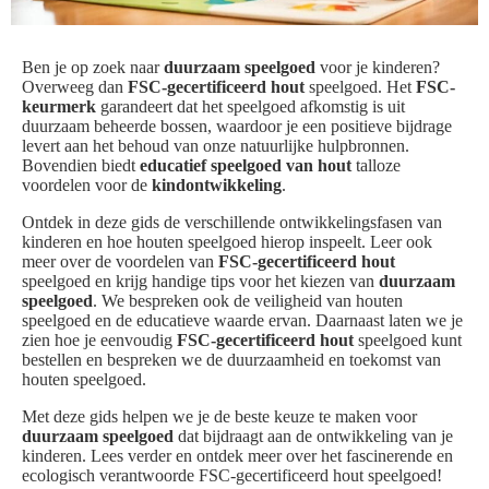
Ben je op zoek naar
duurzaam speelgoed
voor je kinderen?
Overweeg dan
FSC-gecertificeerd hout
speelgoed. Het
FSC-
keurmerk
garandeert dat het speelgoed afkomstig is uit
duurzaam beheerde bossen, waardoor je een positieve bijdrage
levert aan het behoud van onze natuurlijke hulpbronnen.
Bovendien biedt
educatief speelgoed van hout
talloze
voordelen voor de
kindontwikkeling
.
Ontdek in deze gids de verschillende ontwikkelingsfasen van
kinderen en hoe houten speelgoed hierop inspeelt. Leer ook
meer over de voordelen van
FSC-gecertificeerd hout
speelgoed en krijg handige tips voor het kiezen van
duurzaam
speelgoed
. We bespreken ook de veiligheid van houten
speelgoed en de educatieve waarde ervan. Daarnaast laten we je
zien hoe je eenvoudig
FSC-gecertificeerd hout
speelgoed kunt
bestellen en bespreken we de duurzaamheid en toekomst van
houten speelgoed.
Met deze gids helpen we je de beste keuze te maken voor
duurzaam speelgoed
dat bijdraagt aan de ontwikkeling van je
kinderen. Lees verder en ontdek meer over het fascinerende en
ecologisch verantwoorde FSC-gecertificeerd hout speelgoed!