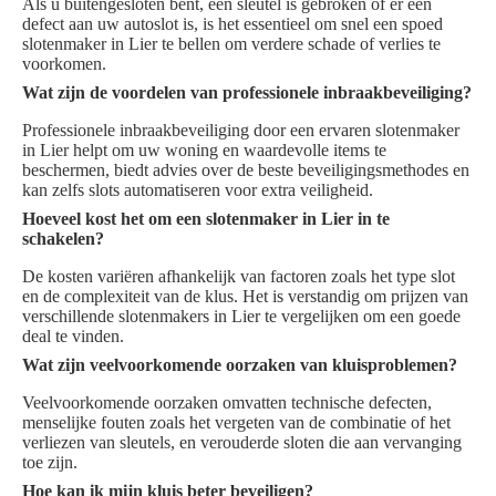
Als u buitengesloten bent, een sleutel is gebroken of er een
defect aan uw autoslot is, is het essentieel om snel een spoed
slotenmaker in Lier te bellen om verdere schade of verlies te
voorkomen.
Wat zijn de voordelen van professionele inbraakbeveiliging?
Professionele inbraakbeveiliging door een ervaren slotenmaker
in Lier helpt om uw woning en waardevolle items te
beschermen, biedt advies over de beste beveiligingsmethodes en
kan zelfs slots automatiseren voor extra veiligheid.
Hoeveel kost het om een slotenmaker in Lier in te
schakelen?
De kosten variëren afhankelijk van factoren zoals het type slot
en de complexiteit van de klus. Het is verstandig om prijzen van
verschillende slotenmakers in Lier te vergelijken om een goede
deal te vinden.
Wat zijn veelvoorkomende oorzaken van kluisproblemen?
Veelvoorkomende oorzaken omvatten technische defecten,
menselijke fouten zoals het vergeten van de combinatie of het
verliezen van sleutels, en verouderde sloten die aan vervanging
toe zijn.
Hoe kan ik mijn kluis beter beveiligen?