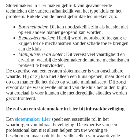
Slotenmakers in Lier maken gebruik van geavanceerde
technieken die variëren afhankelijk van het type kluis en het
probleem. Enkele van de meest gebruikte technieken zijn:
Boormethoden
: Dit kan noodzakelijk zijn als het slot niet
op een andere manier geopend kan worden.
Bypass-technieken
: Hierbij wordt geprobeerd toegang te
krijgen tot de mechanismen zonder schade toe te brengen
aan de kluis.
Manipuleren van sloten
: Dit vereist veel vaardigheid en
ervaring, waarbij de slotenmaker de interne mechanismen
probeert te beïnvloeden.
De expertise van een ervaren slotenmaker is van onschatbare
waarde. Hij of zij kan niet alleen een kluis openen, maar doet dit
op een manier die het risico op schade minimaliseert. Dit zorgt
ervoor dat de waardevolle inhoud van de kluis behouden blijft,
wat cruciaal is voor klanten die met dergelijke situaties worden
geconfronteerd.
De rol van een slotenmaker in Lier bij inbraakbeveiliging
Een
slotenmaker Lier
speelt een essentiële rol in het
waarborgen van inbraakbeveiliging. De expertise van een
professional kan niet alleen helpen om uw woning te
beschermen, maar ook bij het veiligstellen van waardevolle