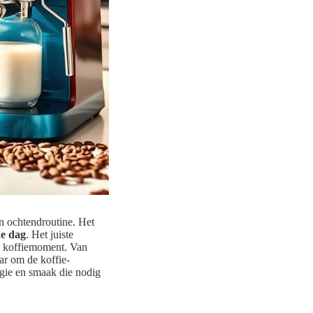
un ochtendroutine. Het
de dag
. Het juiste
e koffiemoment. Van
aar om de koffie-
rgie en smaak die nodig