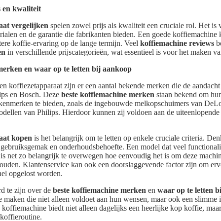
 en kwaliteit
aat vergelijken
spelen zowel prijs als kwaliteit een cruciale rol. Het is
ialen en de garantie die fabrikanten bieden. Een goede koffiemachine k
ere koffie-ervaring op de lange termijn. Veel
koffiemachine reviews
b
en
in verschillende prijscategorieën, wat essentieel is voor het maken va
merken en waar op te letten bij aankoop
en koffiezetapparaat zijn er een aantal bekende merken die de aandacht
ips en Bosch. Deze
beste koffiemachine merken
staan bekend om hun 
 kenmerken te bieden, zoals de ingebouwde melkopschuimers van DeLo
odellen van Philips. Hierdoor kunnen zij voldoen aan de uiteenlopend
raat kopen
is het belangrijk om te letten op enkele cruciale criteria. Den
 gebruiksgemak en onderhoudsbehoefte. Een model dat veel functionalite
 is net zo belangrijk te overwegen hoe eenvoudig het is om deze machin
ouden. Klantenservice kan ook een doorslaggevende factor zijn om erv
nel opgelost worden.
d te zijn over de
beste koffiemachine merken
en
waar op te letten 
maken die niet alleen voldoet aan hun wensen, maar ook een slimme in
e koffiemachine biedt niet alleen dagelijks een heerlijke kop koffie, maa
 koffieroutine.