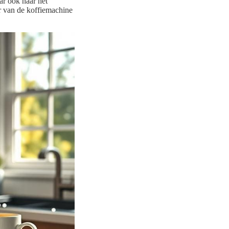
aar ook naar het
r van de koffiemachine