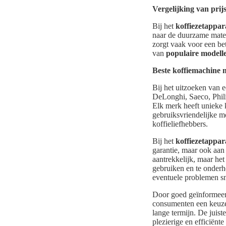
Vergelijking van prijs
Bij het
koffiezetappar
naar de duurzame mater
zorgt vaak voor een bet
van
populaire modell
Beste koffiemachine 
Bij het uitzoeken van e
DeLonghi, Saeco, Phil
Elk merk heeft unieke
gebruiksvriendelijke m
koffieliefhebbers.
Bij het
koffiezetappa
garantie, maar ook aan
aantrekkelijk, maar het
gebruiken en te onderh
eventuele problemen s
Door goed geïnformeer
consumenten een keuze 
lange termijn. De juist
plezierige en efficiënte