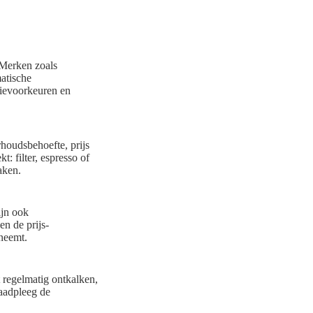
 Merken zoals
matische
fievoorkeuren en
rhoudsbehoefte, prijs
: filter, espresso of
aken.
ijn ook
en de prijs-
 neemt.
 regelmatig ontkalken,
Raadpleeg de