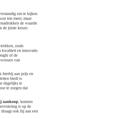
 verstandig om te kijken
ost iets meer, maar
enadrukken de waarde
n de juiste keuze.
 trekken, zoals
kwaliteit en innovatie.
nghi of de
e wensen van
k hierbij aan prijs en
iten biedt is
e dagelijks te
oor te zorgen dat
bij aankoop
, kunnen
vestering is op de
r draagt ook bij aan een