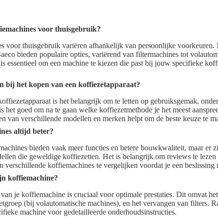
fiemachines voor thuisgebruik?
s voor thuisgebruik variëren afhankelijk van persoonlijke voorkeuren.
aeco bieden populaire opties, variërend van filtermachines tot volauto
is essentieel om een machine te kiezen die past bij jouw specifieke kof
n bij het kopen van een koffiezetapparaat?
offiezetapparaat is het belangrijk om te letten op gebruiksgemak, onde
is het goed om na te gaan welke koffiezetmethode je het meest aanspreekt
ken van verschillende modellen en merken helpt om de beste keuze te m
nes altijd beter?
iemachines bieden vaak meer functies en betere bouwkwaliteit, maar er z
llen die geweldige koffiezetten. Het is belangrijk om reviews te lezen 
 verschillende koffiemachines te vergelijken voordat je een beslissing
jn koffiemachine?
an je koffiemachine is cruciaal voor optimale prestaties. Dit omvat het
groep (bij volautomatische machines), en het vervangen van filters. 
cifieke machine voor gedetailleerde onderhoudsinstructies.