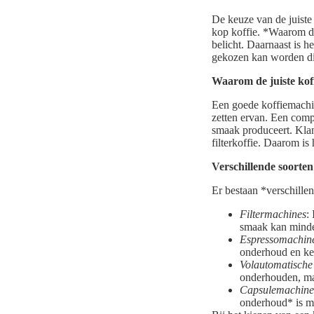
De keuze van de juiste
kop koffie. *Waarom de
belicht. Daarnaast is h
gekozen kan worden die 
Waarom de juiste koff
Een goede koffiemachin
zetten ervan. Een comp
smaak produceert. Kla
filterkoffie. Daarom is
Verschillende soorten
Er bestaan *verschille
Filtermachines
:
smaak kan minder
Espressomachin
onderhoud en ke
Volautomatische
onderhouden, maa
Capsulemachine
onderhoud* is m