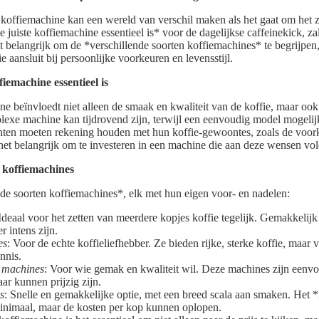
 koffiemachine kan een wereld van verschil maken als het gaat om het z
 juiste koffiemachine essentieel is* voor de dagelijkse caffeinekick, z
et belangrijk om de *verschillende soorten koffiemachines* te begrijpen,
aansluit bij persoonlijke voorkeuren en levensstijl.
iemachine essentieel is
e beïnvloedt niet alleen de smaak en kwaliteit van de koffie, maar oo
lexe machine kan tijdrovend zijn, terwijl een eenvoudig model mogelij
nten moeten rekening houden met hun koffie-gewoontes, zoals de voork
 het belangrijk om te investeren in een machine die aan deze wensen vol
 koffiemachines
nde soorten koffiemachines*, elk met hun eigen voor- en nadelen:
 Ideaal voor het zetten van meerdere kopjes koffie tegelijk. Gemakkelijk
 intens zijn.
es
: Voor de echte koffieliefhebber. Ze bieden rijke, sterke koffie, maar
nnis.
 machines
: Voor wie gemak en kwaliteit wil. Deze machines zijn eenvo
r kunnen prijzig zijn.
s
: Snelle en gemakkelijke optie, met een breed scala aan smaken. Het 
inimaal, maar de kosten per kop kunnen oplopen.