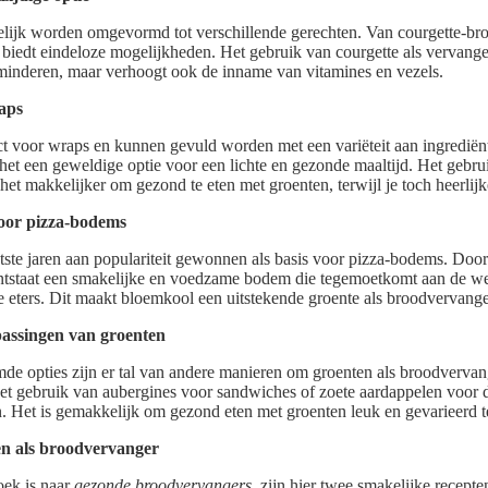
ijk worden omgevormd tot verschillende gerechten. Van courgette-broo
 biedt eindeloze mogelijkheden. Het gebruik van courgette als vervange
minderen, maar verhoogt ook de inname van vitamines en vezels.
aps
ect voor wraps en kunnen gevuld worden met een variëteit aan ingrediënt
et een geweldige optie voor een lichte en gezonde maaltijd. Het gebrui
et makkelijker om gezond te eten met groenten, terwijl je toch heerlij
voor pizza-bodems
tste jaren aan populariteit gewonnen als basis voor pizza-bodems. Do
ontstaat een smakelijke en voedzame bodem die tegemoetkomt aan de we
eters. Dit maakt bloemkool een uitstekende groente als broodvervange
passingen van groenten
de opties zijn er tal van andere manieren om groenten als broodvervang
et gebruik van aubergines voor sandwiches of zoete aardappelen voor 
n. Het is gemakkelijk om gezond eten met groenten leuk en gevarieerd 
n als broodvervanger
oek is naar
gezonde broodvervangers
, zijn hier twee smakelijke recept