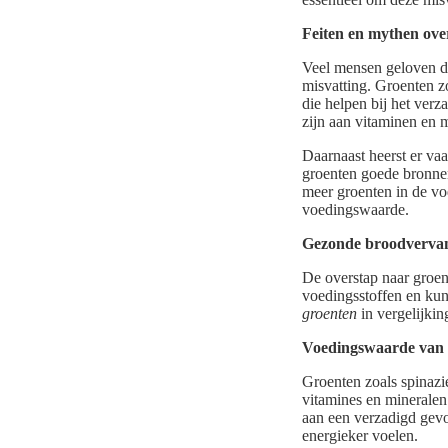
Feiten en mythen ov
Veel mensen geloven da
misvatting. Groenten z
die helpen bij het verz
zijn aan vitaminen en 
Daarnaast heerst er vaa
groenten goede bronnen
meer groenten in de vo
voedingswaarde.
Gezonde broodvervan
De overstap naar groen
voedingsstoffen en kun
groenten
in vergelijkin
Voedingswaarde van g
Groenten zoals spinazi
vitamines en mineralen
aan een verzadigd gev
energieker voelen.