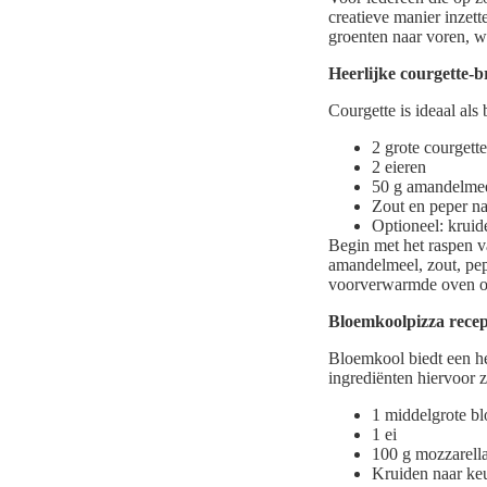
creatieve manier inzett
groenten naar voren, w
Heerlijke courgette-b
Courgette is ideaal als
2 grote courgette
2 eieren
50 g amandelme
Zout en peper n
Optioneel: kruid
Begin met het raspen va
amandelmeel, zout, pep
voorverwarmde oven op
Bloemkoolpizza recep
Bloemkool biedt een hee
ingrediënten hiervoor z
1 middelgrote b
1 ei
100 g mozzarell
Kruiden naar ke