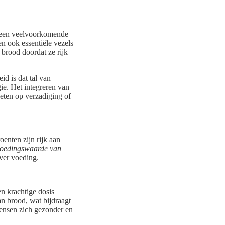
s een veelvoorkomende
n ook essentiële vezels
 brood doordat ze rijk
id is dat tal van
ie. Het integreren van
oeten op verzadiging of
enten zijn rijk aan
oedingswaarde van
over voeding.
n krachtige dosis
n brood, wat bijdraagt
ensen zich gezonder en