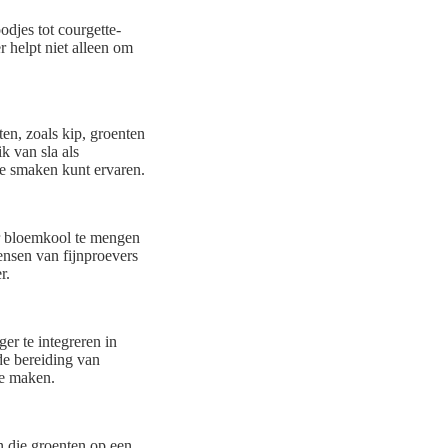
djes tot courgette-
r helpt niet alleen om
en, zoals kip, groenten
k van sla als
ke smaken kunt ervaren.
or bloemkool te mengen
nsen van fijnproevers
r.
er te integreren in
de bereiding van
te maken.
en die groenten op een