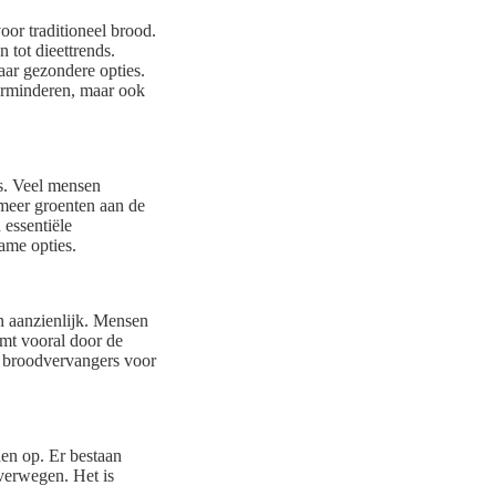
or traditioneel brood.
tot dieettrends.
aar gezondere opties.
erminderen, maar ook
s. Veel mensen
 meer groenten aan de
 essentiële
ame opties.
n aanzienlijk. Mensen
omt vooral door de
e broodvervangers voor
en op. Er bestaan
verwegen. Het is