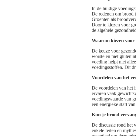
In de huidige voedings
De redenen om brood te
Groenten als broodverv
Door te kiezen voor gr
de algehele gezondheid
Waarom kiezen voor 
De keuze voor gezonde
worstelen met glutenin
voeding helpt niet alle
voedingsstoffen. Dit d
Voordelen van het v
De voordelen van het i
ervaren vaak gewichtsv
voedingswaarde van gro
een energieke start va
Kun je brood vervan
De discussie rond het 
enkele feiten en myth
essentieel om deze misv