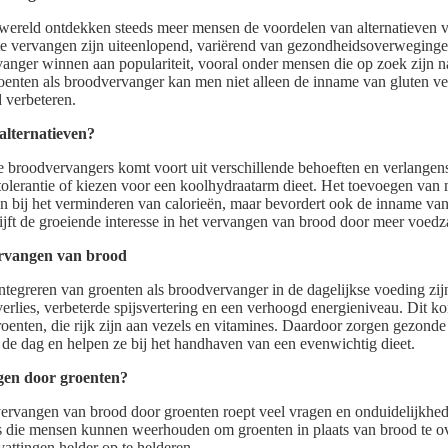
wereld ontdekken steeds meer mensen de voordelen van alternatieven vo
 vervangen zijn uiteenlopend, variërend van gezondheidsoverwegingen 
anger winnen aan populariteit, vooral onder mensen die op zoek zijn n
oenten als broodvervanger kan men niet alleen de inname van gluten v
 verbeteren.
alternatieven?
 broodvervangers komt voort uit verschillende behoeften en verlangen
tolerantie of kiezen voor een koolhydraatarm dieet. Het toevoegen van
en bij het verminderen van calorieën, maar bevordert ook de inname van
rijft de groeiende interesse in het vervangen van brood door meer voedz
ervangen van brood
ntegreren van groenten als broodvervanger in de dagelijkse voeding zij
erlies, verbeterde spijsvertering en een verhoogd energieniveau. Dit k
enten, die rijk zijn aan vezels en vitamines. Daardoor zorgen gezond
n de dag en helpen ze bij het handhaven van een evenwichtig dieet.
gen door groenten?
vervangen van brood door groenten roept veel vragen en onduidelijkhed
es die mensen kunnen weerhouden om groenten in plaats van brood te o
attingen helder op te helderen.