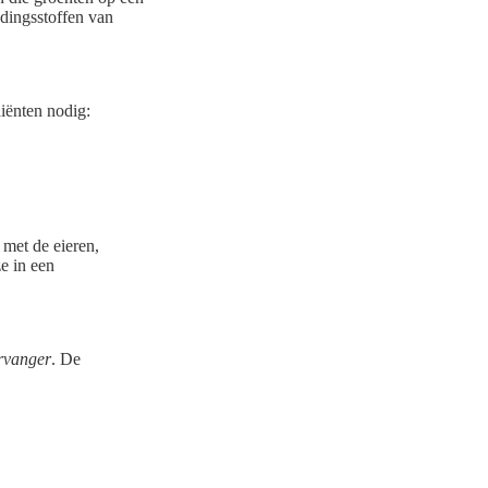
edingsstoffen van
diënten nodig:
 met de eieren,
e in een
ervanger
. De