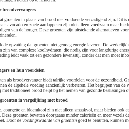
er broodvervangers
t groenten in plaats van brood niet voldoende verzadigend zijn. Dit i
oals avocado en zoete aardappelen zijn niet alleen voedzaam maar biede
adigen van de honger. Deze groenten zijn uitstekende alternatieven voor
mineralen.
k de opvatting dat groenten niet genoeg energie leveren. De werkelijkhe
 zijn van complexe koolhydraten, die nodig zijn voor langdurige energ
eding leidt vaak tot een gezondere levensstijl zonder dat men moet inb
gers en hun voordelen
ten als broodvervanger biedt talrijke voordelen voor de gezondheid. Gro
nen de algehele voeding aanzienlijk verbeteren. Het begrijpen van de
v
g met traditioneel brood helpt bij het nemen van gezonde beslissingen 
roenten in vergelijking met brood
e, courgette en bloemkool zijn niet alleen smaakvol, maar bieden ook ee
. Deze groenten bevatten doorgaans minder calorieën en meer vezels da
oel. Door de
voedingswaarde van groenten
goed te benutten, kunnen m