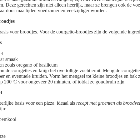
en. Deze gerechten zijn niet alleen heerlijk, maar ze brengen ook de vo
aardoor maaltijden voedzamer en veelzijdiger worden.
roodjes
 basis voor broodjes. Voor de courgette-broodjes zijn de volgende ingre
s
el
aar smaak
en zoals oregano of basilicum
n de courgettes en knijp het overtollige vocht eruit. Meng de courgette
er en eventuele kruiden. Vorm het mengsel tot kleine broodjes en bak z
 200°C voor ongeveer 20 minuten, of totdat ze goudbruin zijn.
t
rlijke basis voor een pizza, ideaal als
recept met groenten als broodv
ijn:
loemkool
a
uze