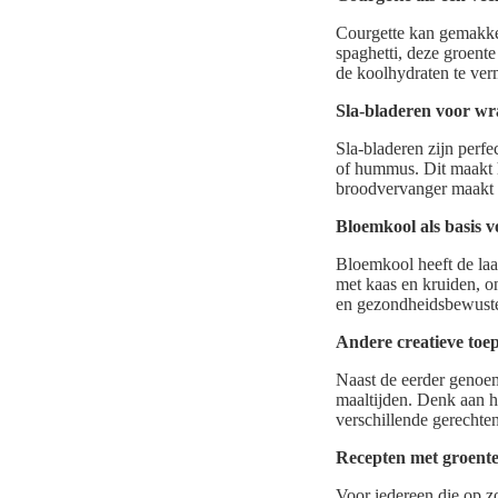
Courgette kan gemakkel
spaghetti, deze groente
de koolhydraten te ver
Sla-bladeren voor wr
Sla-bladeren zijn perf
of hummus. Dit maakt h
broodvervanger maakt h
Bloemkool als basis 
Bloemkool heeft de laa
met kaas en kruiden, 
en gezondheidsbewuste 
Andere creatieve toe
Naast de eerder genoem
maaltijden. Denk aan h
verschillende gerechte
Recepten met groente
Voor iedereen die op z