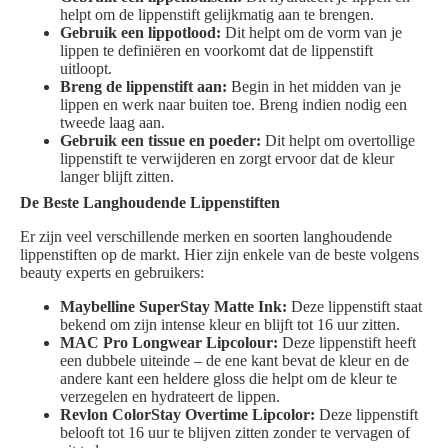
helpt om de lippenstift gelijkmatig aan te brengen.
Gebruik een lippotlood:
Dit helpt om de vorm van je
lippen te definiëren en voorkomt dat de lippenstift
uitloopt.
Breng de lippenstift aan:
Begin in het midden van je
lippen en werk naar buiten toe. Breng indien nodig een
tweede laag aan.
Gebruik een tissue en poeder:
Dit helpt om overtollige
lippenstift te verwijderen en zorgt ervoor dat de kleur
langer blijft zitten.
De Beste Langhoudende Lippenstiften
Er zijn veel verschillende merken en soorten langhoudende
lippenstiften op de markt. Hier zijn enkele van de beste volgens
beauty experts en gebruikers:
Maybelline SuperStay Matte Ink:
Deze lippenstift staat
bekend om zijn intense kleur en blijft tot 16 uur zitten.
MAC Pro Longwear Lipcolour:
Deze lippenstift heeft
een dubbele uiteinde – de ene kant bevat de kleur en de
andere kant een heldere gloss die helpt om de kleur te
verzegelen en hydrateert de lippen.
Revlon ColorStay Overtime Lipcolor:
Deze lippenstift
belooft tot 16 uur te blijven zitten zonder te vervagen of