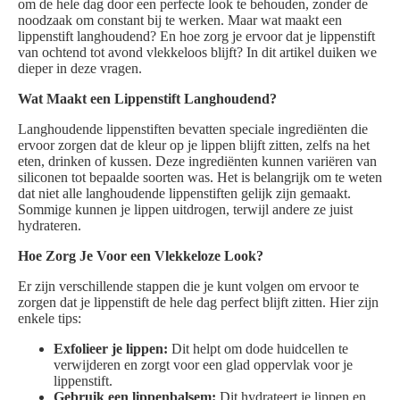
om de hele dag door een perfecte look te behouden, zonder de
noodzaak om constant bij te werken. Maar wat maakt een
lippenstift langhoudend? En hoe zorg je ervoor dat je lippenstift
van ochtend tot avond vlekkeloos blijft? In dit artikel duiken we
dieper in deze vragen.
Wat Maakt een Lippenstift Langhoudend?
Langhoudende lippenstiften bevatten speciale ingrediënten die
ervoor zorgen dat de kleur op je lippen blijft zitten, zelfs na het
eten, drinken of kussen. Deze ingrediënten kunnen variëren van
siliconen tot bepaalde soorten was. Het is belangrijk om te weten
dat niet alle langhoudende lippenstiften gelijk zijn gemaakt.
Sommige kunnen je lippen uitdrogen, terwijl andere ze juist
hydrateren.
Hoe Zorg Je Voor een Vlekkeloze Look?
Er zijn verschillende stappen die je kunt volgen om ervoor te
zorgen dat je lippenstift de hele dag perfect blijft zitten. Hier zijn
enkele tips:
Exfolieer je lippen:
Dit helpt om dode huidcellen te
verwijderen en zorgt voor een glad oppervlak voor je
lippenstift.
Gebruik een lippenbalsem:
Dit hydrateert je lippen en