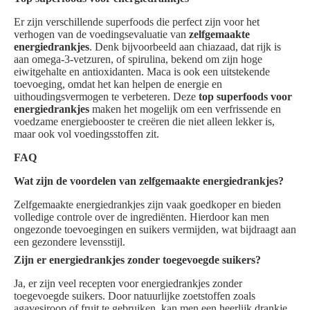
Er zijn verschillende superfoods die perfect zijn voor het
verhogen van de voedingsevaluatie van
zelfgemaakte
energiedrankjes
. Denk bijvoorbeeld aan chiazaad, dat rijk is
aan omega-3-vetzuren, of spirulina, bekend om zijn hoge
eiwitgehalte en antioxidanten. Maca is ook een uitstekende
toevoeging, omdat het kan helpen de energie en
uithoudingsvermogen te verbeteren. Deze
top superfoods voor
energiedrankjes
maken het mogelijk om een verfrissende en
voedzame energiebooster te creëren die niet alleen lekker is,
maar ook vol voedingsstoffen zit.
FAQ
Wat zijn de voordelen van zelfgemaakte energiedrankjes?
Zelfgemaakte energiedrankjes zijn vaak goedkoper en bieden
volledige controle over de ingrediënten. Hierdoor kan men
ongezonde toevoegingen en suikers vermijden, wat bijdraagt aan
een gezondere levensstijl.
Zijn er energiedrankjes zonder toegevoegde suikers?
Ja, er zijn veel recepten voor energiedrankjes zonder
toegevoegde suikers. Door natuurlijke zoetstoffen zoals
agavesiroop of fruit te gebruiken, kan men een heerlijk drankje