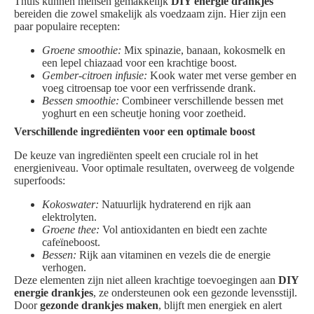
Thuis kunnen mensen gemakkelijk
DIY energie drankjes
bereiden die zowel smakelijk als voedzaam zijn. Hier zijn een
paar populaire recepten:
Groene smoothie:
Mix spinazie, banaan, kokosmelk en
een lepel chiazaad voor een krachtige boost.
Gember-citroen infusie:
Kook water met verse gember en
voeg citroensap toe voor een verfrissende drank.
Bessen smoothie:
Combineer verschillende bessen met
yoghurt en een scheutje honing voor zoetheid.
Verschillende ingrediënten voor een optimale boost
De keuze van ingrediënten speelt een cruciale rol in het
energieniveau. Voor optimale resultaten, overweeg de volgende
superfoods:
Kokoswater:
Natuurlijk hydraterend en rijk aan
elektrolyten.
Groene thee:
Vol antioxidanten en biedt een zachte
cafeïneboost.
Bessen:
Rijk aan vitaminen en vezels die de energie
verhogen.
Deze elementen zijn niet alleen krachtige toevoegingen aan
DIY
energie drankjes
, ze ondersteunen ook een gezonde levensstijl.
Door
gezonde drankjes maken
, blijft men energiek en alert