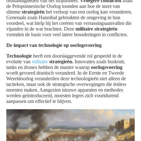
omstandigheden van het strijdtoneel.
Vroegere conflicten
zoals
de Peloponnesische Oorlog toonden aan hoe de inzet van
slimme
strategieën
het verloop van een oorlog kan veranderen.
Generaals zoals Hannibal gebruikten de omgeving in hun
voordeel, wat hielp bij het creëren van verrassingsaanvallen die
vijanden in de war brachten. Deze
militaire strategieën
vormden de basis voor veel latere benaderingen in conflicten.
De impact van technologie op oorlogsvoering
Technologie
heeft een doorslaggevende rol gespeeld in de
evolutie van
militaire
strategieën.
Innovaties zoals buskruit,
tanks en drones hebben de manier waarop
oorlogsvoering
wordt gevoerd drastisch veranderd. In de Eerste en Tweede
Wereldoorlog veranderden deze technologieën niet alleen de
tactieken, maar ook de strategische overwegingen die leiders
moesten maken. Aangezien nieuwe apparaten en methodes
werden geïntroduceerd, moesten legers zich voortdurend
aanpassen om effectief te blijven.