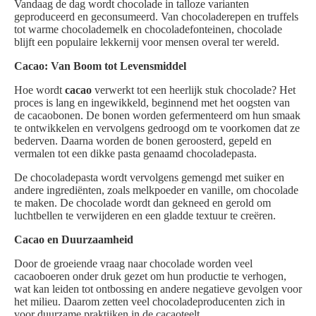
Vandaag de dag wordt chocolade in talloze varianten
geproduceerd en geconsumeerd. Van chocoladerepen en truffels
tot warme chocolademelk en chocoladefonteinen, chocolade
blijft een populaire lekkernij voor mensen overal ter wereld.
Cacao: Van Boom tot Levensmiddel
Hoe wordt
cacao
verwerkt tot een heerlijk stuk chocolade? Het
proces is lang en ingewikkeld, beginnend met het oogsten van
de cacaobonen. De bonen worden gefermenteerd om hun smaak
te ontwikkelen en vervolgens gedroogd om te voorkomen dat ze
bederven. Daarna worden de bonen geroosterd, gepeld en
vermalen tot een dikke pasta genaamd chocoladepasta.
De chocoladepasta wordt vervolgens gemengd met suiker en
andere ingrediënten, zoals melkpoeder en vanille, om chocolade
te maken. De chocolade wordt dan gekneed en gerold om
luchtbellen te verwijderen en een gladde textuur te creëren.
Cacao en Duurzaamheid
Door de groeiende vraag naar chocolade worden veel
cacaoboeren onder druk gezet om hun productie te verhogen,
wat kan leiden tot ontbossing en andere negatieve gevolgen voor
het milieu. Daarom zetten veel chocoladeproducenten zich in
voor duurzame praktijken in de cacaoteelt.