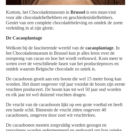
Kortom, het Chocolademuseum in
Brussel
is een must-visit
voor alle chocoladeliefhebbers en geschiedenisliefhebbers.
Geniet van een complete chocoladebeleving en ontdek de zoete
verleiding in al zijn glorie.
De Cacaoplantage
Welkom bij de fascinerende wereld van de
cacaoplantage
. In
het Chocolademuseum in Brussel kun je alles leren over de
oorsprong van cacao en hoe het wordt verbouwd. Kom meer te
weten over de verschillende fasen van het productieproces en
ontdek waarom Belgische chocolade zo uniek is.
De cacaoboon groeit aan een boom die wel 15 meter hoog kan
worden. Het duurt ongeveer vijf jaar voordat de boom zijn eerste
vruchten produceert. De boom kan tot wel 50 jaar oud worden
en elk jaar tot wel duizend vruchten dragen.
De vrucht van de cacaoboom lijkt op een grote voetbal en heeft
een harde schil. Binnenin de vrucht zitten ongeveer 40
cacaobonen, omgeven door zoet wit vruchtvlees.
De cacaobonen moeten zorgvuldig worden geoogst en
vervolgens worden gefermenteerd en gedroogd om hun unieke