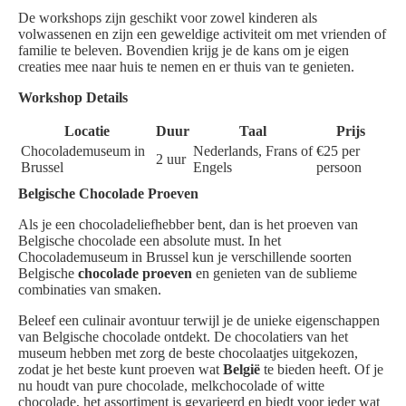
De workshops zijn geschikt voor zowel kinderen als
volwassenen en zijn een geweldige activiteit om met vrienden of
familie te beleven. Bovendien krijg je de kans om je eigen
creaties mee naar huis te nemen en er thuis van te genieten.
Workshop Details
Locatie
Duur
Taal
Prijs
Chocolademuseum in
Nederlands, Frans of
€25 per
2 uur
Brussel
Engels
persoon
Belgische Chocolade Proeven
Als je een chocoladeliefhebber bent, dan is het proeven van
Belgische chocolade een absolute must. In het
Chocolademuseum in Brussel kun je verschillende soorten
Belgische
chocolade proeven
en genieten van de sublieme
combinaties van smaken.
Beleef een culinair avontuur terwijl je de unieke eigenschappen
van Belgische chocolade ontdekt. De chocolatiers van het
museum hebben met zorg de beste chocolaatjes uitgekozen,
zodat je het beste kunt proeven wat
België
te bieden heeft. Of je
nu houdt van pure chocolade, melkchocolade of witte
chocolade, het assortiment is gevarieerd en biedt voor ieder wat