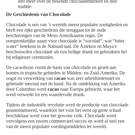
leer meer over de bekende chocolademerken en hun
traditie.
De Geschiedenis van Chocolade
Chocolade is een van ’s werelds meest populaire zoetigheden en
heeft een rijke geschiedenis die teruggaat tot de oude
beschavingen van de Meso-Amerikaanse regio. De
oorspronkelijke naam voor chocolade is “xocolatl”, wat “bitter
water” betekent in de Nahuatl-taal. De Azteken en Maya’s
beschouwden chocolade als een heilige drank en gebruikten het
bij religieuze ceremonies.
De cacaoboon vormt de basis van chocolade en groeit aan
bomen in tropische gebieden in Midden- en Zuid-Amerika. De
oogst en verwerking van
cacao
was zeer arbeidsintensief en
gebeurde meestal met de hand. Na de ontdekking van Amerika
door Columbus werd
cacao
naar Europa gebracht, waar het
werd verwerkt tot een waardevolle drank.
Tijdens de industriële revolutie werd de productie van chocolade
geautomatiseerd, waardoor het voor het eerst op grote schaal
beschikbaar werd voor het gewone volk. Chocolade werd
vervolgens een enorm commercieel succes en werd al snel een
van de meest populaire voedingsmiddelen ter wereld.