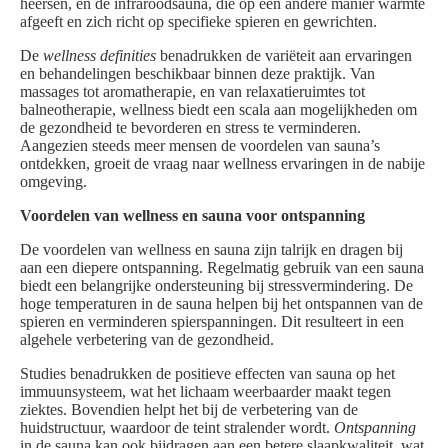
heersen, en de infraroodsauna, die op een andere manier warmte
afgeeft en zich richt op specifieke spieren en gewrichten.
De
wellness definities
benadrukken de variëteit aan ervaringen
en behandelingen beschikbaar binnen deze praktijk. Van
massages tot aromatherapie, en van relaxatieruimtes tot
balneotherapie, wellness biedt een scala aan mogelijkheden om
de gezondheid te bevorderen en stress te verminderen.
Aangezien steeds meer mensen de voordelen van sauna’s
ontdekken, groeit de vraag naar wellness ervaringen in de nabije
omgeving.
Voordelen van wellness en sauna voor ontspanning
De voordelen van wellness en sauna zijn talrijk en dragen bij
aan een diepere ontspanning. Regelmatig gebruik van een sauna
biedt een belangrijke ondersteuning bij stressvermindering. De
hoge temperaturen in de sauna helpen bij het ontspannen van de
spieren en verminderen spierspanningen. Dit resulteert in een
algehele verbetering van de gezondheid.
Studies benadrukken de positieve effecten van sauna op het
immuunsysteem, wat het lichaam weerbaarder maakt tegen
ziektes. Bovendien helpt het bij de verbetering van de
huidstructuur, waardoor de teint stralender wordt.
Ontspanning
in de sauna kan ook bijdragen aan een betere slaapkwaliteit, wat