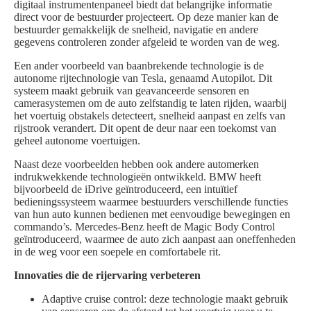
digitaal instrumentenpaneel biedt dat belangrijke informatie
direct voor de bestuurder projecteert. Op deze manier kan de
bestuurder gemakkelijk de snelheid, navigatie en andere
gegevens controleren zonder afgeleid te worden van de weg.
Een ander voorbeeld van baanbrekende technologie is de
autonome rijtechnologie van Tesla, genaamd Autopilot. Dit
systeem maakt gebruik van geavanceerde sensoren en
camerasystemen om de auto zelfstandig te laten rijden, waarbij
het voertuig obstakels detecteert, snelheid aanpast en zelfs van
rijstrook verandert. Dit opent de deur naar een toekomst van
geheel autonome voertuigen.
Naast deze voorbeelden hebben ook andere automerken
indrukwekkende technologieën ontwikkeld. BMW heeft
bijvoorbeeld de iDrive geïntroduceerd, een intuïtief
bedieningssysteem waarmee bestuurders verschillende functies
van hun auto kunnen bedienen met eenvoudige bewegingen en
commando’s. Mercedes-Benz heeft de Magic Body Control
geïntroduceerd, waarmee de auto zich aanpast aan oneffenheden
in de weg voor een soepele en comfortabele rit.
Innovaties die de rijervaring verbeteren
Adaptive cruise control: deze technologie maakt gebruik