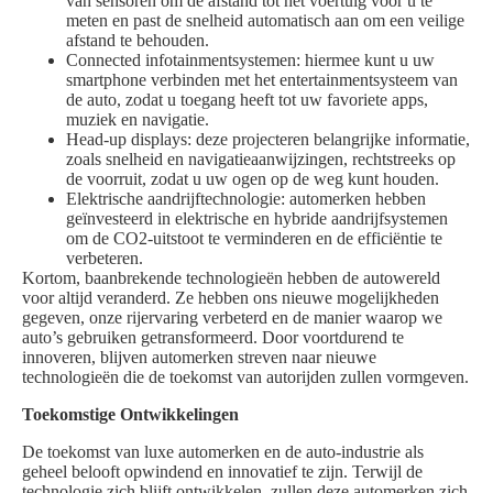
van sensoren om de afstand tot het voertuig voor u te
meten en past de snelheid automatisch aan om een veilige
afstand te behouden.
Connected infotainmentsystemen: hiermee kunt u uw
smartphone verbinden met het entertainmentsysteem van
de auto, zodat u toegang heeft tot uw favoriete apps,
muziek en navigatie.
Head-up displays: deze projecteren belangrijke informatie,
zoals snelheid en navigatieaanwijzingen, rechtstreeks op
de voorruit, zodat u uw ogen op de weg kunt houden.
Elektrische aandrijftechnologie: automerken hebben
geïnvesteerd in elektrische en hybride aandrijfsystemen
om de CO2-uitstoot te verminderen en de efficiëntie te
verbeteren.
Kortom, baanbrekende technologieën hebben de autowereld
voor altijd veranderd. Ze hebben ons nieuwe mogelijkheden
gegeven, onze rijervaring verbeterd en de manier waarop we
auto’s gebruiken getransformeerd. Door voortdurend te
innoveren, blijven automerken streven naar nieuwe
technologieën die de toekomst van autorijden zullen vormgeven.
Toekomstige Ontwikkelingen
De toekomst van luxe automerken en de auto-industrie als
geheel belooft opwindend en innovatief te zijn. Terwijl de
technologie zich blijft ontwikkelen, zullen deze automerken zich