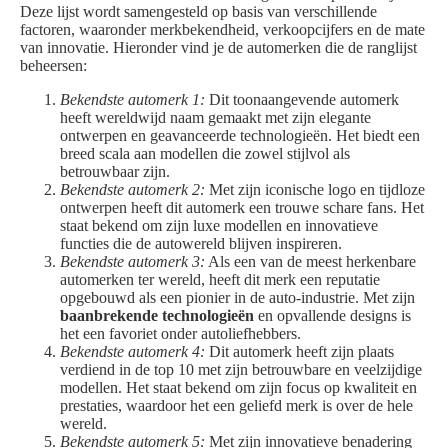
Deze lijst wordt samengesteld op basis van verschillende
factoren, waaronder merkbekendheid, verkoopcijfers en de mate
van innovatie. Hieronder vind je de automerken die de ranglijst
beheersen:
Bekendste automerk 1:
Dit toonaangevende automerk
heeft wereldwijd naam gemaakt met zijn elegante
ontwerpen en geavanceerde technologieën. Het biedt een
breed scala aan modellen die zowel stijlvol als
betrouwbaar zijn.
Bekendste automerk 2:
Met zijn iconische logo en tijdloze
ontwerpen heeft dit automerk een trouwe schare fans. Het
staat bekend om zijn luxe modellen en innovatieve
functies die de autowereld blijven inspireren.
Bekendste automerk 3:
Als een van de meest herkenbare
automerken ter wereld, heeft dit merk een reputatie
opgebouwd als een pionier in de auto-industrie. Met zijn
baanbrekende technologieën
en opvallende designs is
het een favoriet onder autoliefhebbers.
Bekendste automerk 4:
Dit automerk heeft zijn plaats
verdiend in de top 10 met zijn betrouwbare en veelzijdige
modellen. Het staat bekend om zijn focus op kwaliteit en
prestaties, waardoor het een geliefd merk is over de hele
wereld.
Bekendste automerk 5:
Met zijn innovatieve benadering