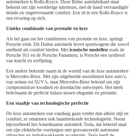
automerken is Rolls-Royce. Deze Britse autofabrikant staat
bekend om zijn weelderige interieurs, met de hand vervaardigde
details en ongeëvenaarde comfort. Een rit in een Rolls-Royce is
een ervaring op zich.
Unieke combinatie van prestatie en luxe
Als het gaat om het combineren van prestatie en luxe, springt
Porsche eruit. Dit Duitse automerk levert sportwagens die zowel
snelheid als comfort bieden. Met
iconische modellen
zoals de
Porsche 911 en de Porsche Panamera, is Porsche een symbool
van kracht en verfijning.
Een andere bekende naam in de wereld van de luxe automerken
is Mercedes-Benz. Met zijn uitgebreide assortiment luxe auto’s,
van sedans tot SUV’s, staat Mercedes-Benz bekend om zijn
compromisloze kwaliteit en doordachte ontwerpen. Het merk
belichaamt de perfecte balans tussen elegantie en prestatie.
Een staaltje van technologische perfectie
De luxe automerken van vandaag gaan verder dan alleen stijl en
comfort; ze omarmen ook baanbrekende technologieën. Neem
bijvoorbeeld het Amerikaanse automerk Tesla, dat bekend staat
om zijn elektrische voertuigen met geavanceerde autonome
rijfuncties en indrukwekkende acceleratie. Tesla heeft de