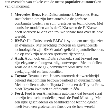
een overzicht van enkele van de meest
populaire automerken
van dit moment:
Mercedes-Benz
: Het Duitse automerk Mercedes-Benz
staat bekend om zijn luxe auto’s die de perfecte
combinatie bieden van stijl, prestaties en technologie. Met
iconische modellen zoals de C-Klasse en de E-Klasse,
heeft Mercedes-Benz een trouwe schare fans over de hele
wereld.
BMW
: Het Duitse merk BMW is synoniem met rijplezier
en dynamiek. Met krachtige motoren en geavanceerde
technologieën zijn BMW-auto’s geliefd bij autoliefhebbers
die op zoek zijn naar een sportieve rijervaring.
Audi
: Audi, ook een Duits automerk, staat bekend om
zijn elegante en hoogwaardige ontwerpen. Met modellen
zoals de A4 en de Q5, combineert Audi luxe met
veelzijdigheid en functionaliteit.
Toyota
: Toyota is een Japans automerk dat wereldwijd
bekend staat om zijn betrouwbaarheid en duurzaamheid.
Met modellen zoals de Toyota Corolla en de Toyota Prius,
biedt Toyota kwaliteit en efficiëntie in één.
Ford
: Ford is een Amerikaans automerk dat bekend staat
om zijn iconische modellen, zoals de Ford Mustang. Met
een rijke geschiedenis en baanbrekende technologieën,
heeft Ford een grote schare fans over de hele wereld.