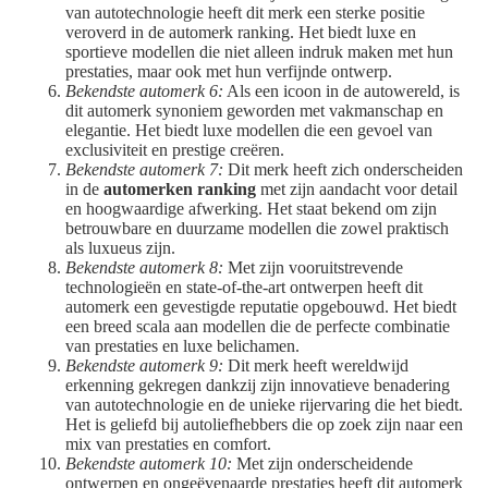
van autotechnologie heeft dit merk een sterke positie
veroverd in de automerk ranking. Het biedt luxe en
sportieve modellen die niet alleen indruk maken met hun
prestaties, maar ook met hun verfijnde ontwerp.
Bekendste automerk 6:
Als een icoon in de autowereld, is
dit automerk synoniem geworden met vakmanschap en
elegantie. Het biedt luxe modellen die een gevoel van
exclusiviteit en prestige creëren.
Bekendste automerk 7:
Dit merk heeft zich onderscheiden
in de
automerken ranking
met zijn aandacht voor detail
en hoogwaardige afwerking. Het staat bekend om zijn
betrouwbare en duurzame modellen die zowel praktisch
als luxueus zijn.
Bekendste automerk 8:
Met zijn vooruitstrevende
technologieën en state-of-the-art ontwerpen heeft dit
automerk een gevestigde reputatie opgebouwd. Het biedt
een breed scala aan modellen die de perfecte combinatie
van prestaties en luxe belichamen.
Bekendste automerk 9:
Dit merk heeft wereldwijd
erkenning gekregen dankzij zijn innovatieve benadering
van autotechnologie en de unieke rijervaring die het biedt.
Het is geliefd bij autoliefhebbers die op zoek zijn naar een
mix van prestaties en comfort.
Bekendste automerk 10:
Met zijn onderscheidende
ontwerpen en ongeëvenaarde prestaties heeft dit automerk