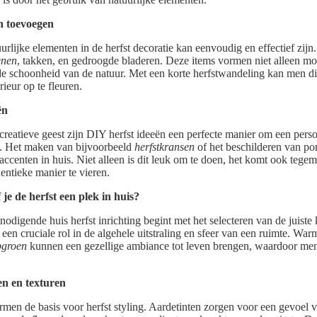
n toevoegen
urlijke elementen in de herfst decoratie kan eenvoudig en effectief zijn
nen
, takken, en gedroogde bladeren. Deze items vormen niet alleen m
e schoonheid van de natuur. Met een korte herfstwandeling kan men di
ieur op te fleuren.
ën
reatieve geest zijn DIY herfst ideeën een perfecte manier om een persoo
n. Het maken van bijvoorbeeld
herfstkransen
of het beschilderen van p
ccenten in huis. Niet alleen is dit leuk om te doen, het komt ook teg
entieke manier te vieren.
je de herfst een plek in huis?
nodigende huis herfst inrichting begint met het selecteren van de juiste 
en cruciale rol in de algehele uitstraling en sfeer van een ruimte. War
pgroen
kunnen een gezellige ambiance tot leven brengen, waardoor men
en en texturen
rmen de basis voor herfst styling. Aardetinten zorgen voor een gevoel