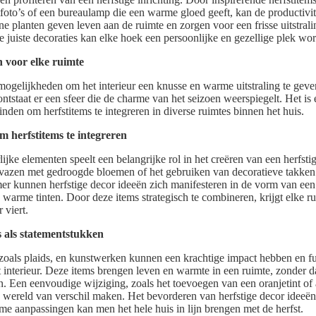
tfoto’s of een bureaulamp die een warme gloed geeft, kan de productivit
 planten geven leven aan de ruimte en zorgen voor een frisse uitstralin
 juiste decoraties kan elke hoek een persoonlijke en gezellige plek wo
n voor elke ruimte
 mogelijkheden om het interieur een knusse en warme uitstraling te gev
ontstaat er een sfeer die de charme van het seizoen weerspiegelt. Het i
inden om herfstitems te integreren in diverse ruimtes binnen het huis.
 herfstitems te integreren
ijke elementen speelt een belangrijke rol in het creëren van een herfsti
 vazen met gedroogde bloemen of het gebruiken van decoratieve takken
 kunnen herfstige decor ideeën zich manifesteren in de vorm van een s
n warme tinten. Door deze items strategisch te combineren, krijgt elke r
r viert.
s als statementstukken
zoals plaids, en kunstwerken kunnen een krachtige impact hebben en f
 interieur. Deze items brengen leven en warmte in een ruimte, zonder da
n. Een eenvoudige wijziging, zoals het toevoegen van een oranjetint of
wereld van verschil maken. Het bevorderen van herfstige decor ideeën
mme aanpassingen kan men het hele huis in lijn brengen met de herfst.