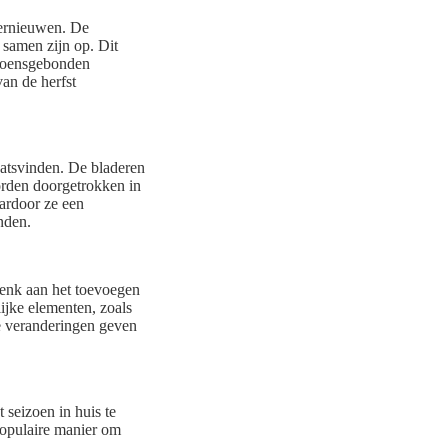
vernieuwen. De
 samen zijn op. Dit
izoensgebonden
an de herfst
aatsvinden. De bladeren
worden doorgetrokken in
aardoor ze een
anden.
 Denk aan het toevoegen
ijke elementen, zoals
e veranderingen geven
 seizoen in huis te
populaire manier om