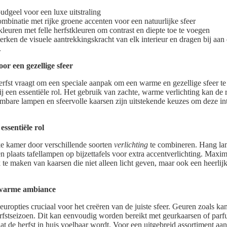
dgeel voor een luxe uitstraling
ombinatie met rijke groene accenten voor een natuurlijke sfeer
leuren met felle herfstkleuren om contrast en diepte toe te voegen
rken de visuele aantrekkingskracht van elk interieur en dragen bij aan 
.
oor een gezellige sfeer
rfst vraagt om een speciale aanpak om een warme en gezellige sfeer te 
bij een essentiële rol. Het gebruik van zachte, warme verlichting kan de
bare lampen en sfeervolle kaarsen zijn uitstekende keuzes om deze in
essentiële rol
lke kamer door verschillende soorten
verlichting
te combineren. Hang l
n plaats tafellampen op bijzettafels voor extra accentverlichting. Maxim
k te maken van kaarsen die niet alleen licht geven, maar ook een heerlij
 warme ambiance
europties cruciaal voor het creëren van de juiste sfeer. Geuren zoals ka
herfstseizoen. Dit kan eenvoudig worden bereikt met geurkaarsen of parf
t de herfst in huis voelbaar wordt. Voor een uitgebreid assortiment aan