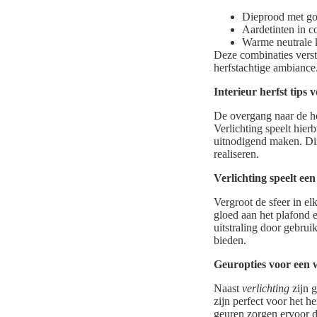
Dieprood met gou
Aardetinten in c
Warme neutrale k
Deze combinaties verste
herfstachtige ambiance
Interieur herfst tips v
De overgang naar de he
Verlichting speelt hier
uitnodigend maken. Dim
realiseren.
Verlichting speelt een 
Vergroot de sfeer in e
gloed aan het plafond e
uitstraling door gebrui
bieden.
Geuropties voor een
Naast
verlichting
zijn g
zijn perfect voor het 
geuren zorgen ervoor da