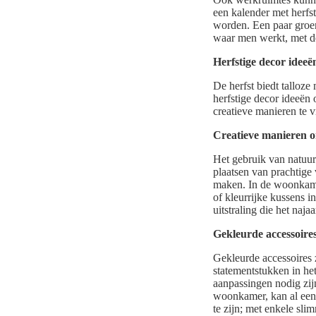
een kalender met herfs
worden. Een paar groene
waar men werkt, met de
Herfstige decor ideeë
De herfst biedt talloze
herfstige decor ideeën 
creatieve manieren te v
Creatieve manieren om
Het gebruik van natuurl
plaatsen van prachtige
maken. In de woonkamer
of kleurrijke kussens i
uitstraling die het najaa
Gekleurde accessoire
Gekleurde accessoires 
statementstukken in het
aanpassingen nodig zij
woonkamer, kan al een 
te zijn; met enkele sli