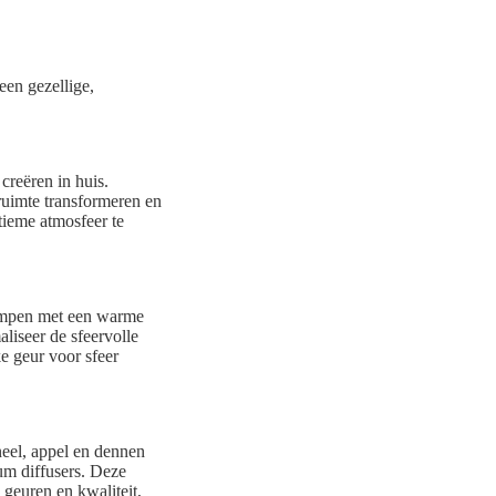
een gezellige,
creëren in huis.
 ruimte transformeren en
tieme atmosfeer te
ampen met een warme
aliseer de sfeervolle
ke geur voor sfeer
neel, appel en dennen
um diffusers. Deze
 geuren en kwaliteit,