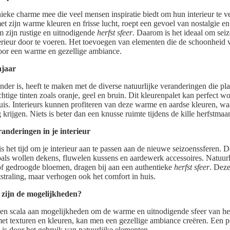
nieke charme mee die veel mensen inspiratie biedt om hun interieur te 
t zijn warme kleuren en frisse lucht, roept een gevoel van nostalgie en
m zijn rustige en uitnodigende
herfst sfeer
. Daarom is het ideaal om se
terieur door te voeren. Het toevoegen van elementen die de schoonheid v
oor een warme en gezellige ambiance.
ajaar
nder is, heeft te maken met de diverse natuurlijke veranderingen die pl
tige tinten zoals oranje, geel en bruin. Dit kleurenpalet kan perfect 
huis. Interieurs kunnen profiteren van deze warme en aardse kleuren, w
g krijgen. Niets is beter dan een knusse ruimte tijdens de kille herfstma
anderingen in je interieur
 is het tijd om je interieur aan te passen aan de nieuwe seizoenssferen.
als wollen dekens, fluwelen kussens en aardewerk accessoires. Natuurl
of gedroogde bloemen, dragen bij aan een authentieke
herfst sfeer
. Dez
itstraling, maar verhogen ook het comfort in huis.
 zijn de mogelijkheden?
 een scala aan mogelijkheden om de warme en uitnodigende sfeer van het
met texturen en kleuren, kan men een gezellige ambiance creëren. Een 
, is door het gebruik van natuurlijke elementen.