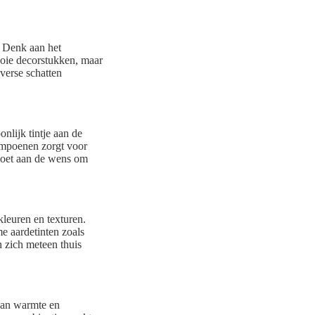
. Denk aan het
ooie decorstukken, maar
verse schatten
nlijk tintje aan de
ompoenen zorgt voor
emoet aan de wens om
kleuren en texturen.
me aardetinten zoals
 zich meteen thuis
 van warmte en