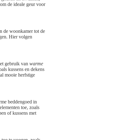
 om de ideale geur voor
Van de woonkamer tot de
gen. Hier volgen
Het gebruik van
warme
oals kussens en dekens
al mooie herfstige
arme beddengoed in
selementen toe, zoals
ppen of kussens met
 toe te voegen, zoals