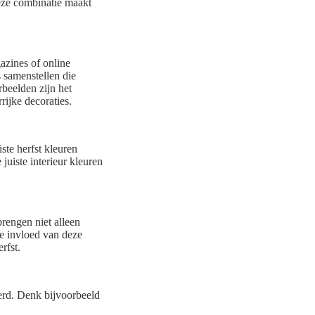
eze combinatie maakt
gazines of online
s samenstellen die
rbeelden zijn het
ijke decoraties.
ste herfst kleuren
uiste interieur kleuren
rengen niet alleen
e invloed van deze
rfst.
erd. Denk bijvoorbeeld