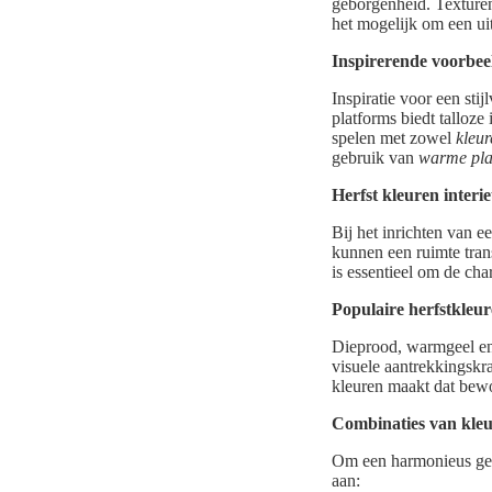
geborgenheid. Texture
het mogelijk om een uit
Inspirerende voorbeel
Inspiratie voor een stij
platforms biedt talloze
spelen met zowel
kleur
gebruik van
warme pla
Herfst kleuren interi
Bij het inrichten van e
kunnen een ruimte tran
is essentieel om de ch
Populaire herfstkleu
Dieprood, warmgeel en 
visuele aantrekkingskr
kleuren maakt dat bewo
Combinaties van kleu
Om een harmonieus geh
aan: