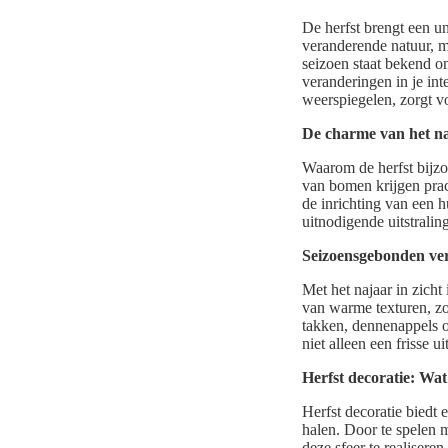
De herfst brengt een u
veranderende natuur, me
seizoen staat bekend o
veranderingen in je in
weerspiegelen, zorgt v
De charme van het n
Waarom de herfst bijzo
van bomen krijgen prach
de inrichting van een 
uitnodigende uitstralin
Seizoensgebonden ver
Met het najaar in zicht
van warme texturen, zo
takken, dennenappels 
niet alleen een frisse u
Herfst decoratie: Wat
Herfst decoratie biedt
halen. Door te spelen 
deze sfeer te realiseren