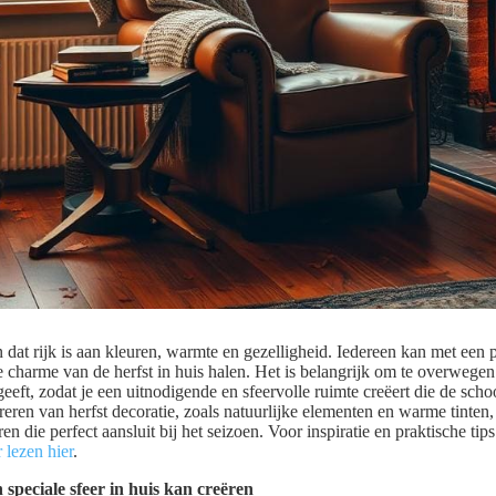
n dat rijk is aan kleuren, warmte en gezelligheid. Iedereen kan met een
 charme van de herfst in huis halen. Het is belangrijk om te overwegen
 geeft, zodat je een uitnodigende en sfeervolle ruimte creëert die de sch
reren van herfst decoratie, zoals natuurlijke elementen en warme tinte
ëren die perfect aansluit bij het seizoen. Voor inspiratie en praktische tip
 lezen hier
.
speciale sfeer in huis kan creëren