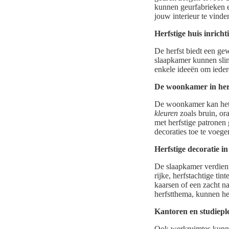
kunnen geurfabrieken e
jouw interieur te vinde
Herfstige huis inric
De herfst biedt een ge
slaapkamer kunnen slim
enkele ideeën om iedere
De woonkamer in herf
De woonkamer kan het h
kleuren
zoals bruin, or
met herfstige patronen
decoraties toe te voeg
Herfstige decoratie i
De slaapkamer verdient
rijke, herfstachtige tin
kaarsen of een zacht n
herfstthema, kunnen he
Kantoren en studieple
Ook werkruimtes kunnen 