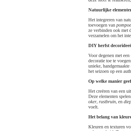
Natuurlijke elemente
Het integreren van natu
toevoegen van
pompoe
ze verbinden ook met d
verzamelen om het inter
DIY herfst decoridee
Voor degenen met een c
decoratie toe te voege
unieke, handgemaakte a
het seizoen op een auth
Op welke manier geef 
Het creëren van een uit
Deze elementen spelen e
oker
,
rustbruin
, en
die
voelt.
Het belang van kleur
Kleuren en texturen vo