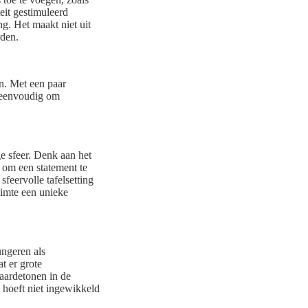
eit gestimuleerd
g. Het maakt niet uit
rden.
en. Met een paar
s eenvoudig om
ge sfeer. Denk aan het
 om een statement te
feervolle tafelsetting
uimte een unieke
ungeren als
t er grote
 aardetonen in de
 hoeft niet ingewikkeld