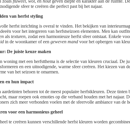
n zoals
fluweel
,
wol
, en
hout
geven diepte en karakter aan de ruimte. D
nodigende sfeer te creëren die perfect past bij het najaar.
den van herfst styling
lvolle herfst inrichting is overal te vinden. Het bekijken van interieurma
 ideeën voor het integreren van herfstseizoen elementen. Men kan outfit
en
als
texturen
, zodat een harmonieuze herfst sfeer ontstaat. Enkele voo
id
in de woonkamer of een
geweven mand
voor het opbergen van kleurr
eur: De juiste keuze maken
en woning met een herfstthema is de selectie van kleuren cruciaal. De jui
sformeren en een uitnodigende, warme sfeer creëren. Het kiezen van de j
arme van het seizoen te omarmen.
ren en hun impact
aardetinten behoren tot de meest populaire herfstkleuren. Deze tinten b
acht, maar roepen ook emoties op die verband houden met het najaar. D
ners zich meer verbonden voelen met de sfeervolle ambiance van de he
ren voor een harmonieus geheel
eel te creëren kunnen verschillende herfst kleuren worden gecombine