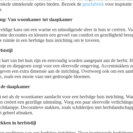
nkele uitstekende opties bieden. Bezoek de
geurfabriek
voor inspiratie
n.
hting: Van woonkamer tot slaapkamer
weldige kans om een warme en uitnodigende sfeer in huis te creëren. 
me decoraties en kleuren een gevoel van comfort en gezelligheid bren
 ruimte in een herfstige huis inrichting om te toveren.
ststijl
art van het huis zijn en eenvoudig worden aangepast aan de herfst. 
anje en diepgroen zorgt voor een sfeervolle omgeving. Accentstukken z
 geven een extra dimensie aan de inrichting. Overweeg ook om een aant
en, zoals een mooie vaas met gedroogde bloemen.
n de slaapkamer
 net als de woonkamer aandacht voor een herfstige huis inrichting. W
ten creëert een gezellige uitstraling. Voeg een paar sfeervolle verlichting
achtlampje. Decoratieve stukken, zoals schilderijen met herfstlandscha
t geheel afmaken.
kken in herfststijl
profiteren van een herfstige inrichting. Door inspirerende herfstitems