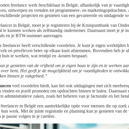
oorten freelance werk beschikbaar in België, afhankelijk van je vaardigh
jven, ontwerpen en vertalen tot programmeer- en marketingopdrachten. A
verschillende projecten en genieten van een gevarieerde en uitdagende w
elancer in België, moet je je registreren bij de Kruispuntbank van On
al te kunnen werken als zelfstandig ondernemer. Daarnaast moet je je in
onds en je BTW-nummer aanvragen.
s freelancer heeft verschillende voordelen. Je kunt je eigen werktijden
werk en privéleven beter op elkaar kunt afstemmen. Bovendien heb je al
huis te werken, wat reistijd en -kosten bespaart.
kun je genieten van de vrijheid om je eigen baas te zijn en te werken a
 over bent. Het geeft je de mogelijkheid om je vaardigheden te ontwikk
ken binnen je vakgebied.”
lancen
veel voordelen biedt, kan het ook uitdagingen met zich meebreng
en vinden en jezelf promoten om opdrachten binnen te halen. Daarnaast 
n administratieve zaken, zoals het beheren van je facturatie en het beta
 freelancer in België een aantrekkelijke optie voor mensen die op zoek zij
n hun werk. Met de juiste registratie en planning kun je genieten van d
 je passie volgen in je carrière.