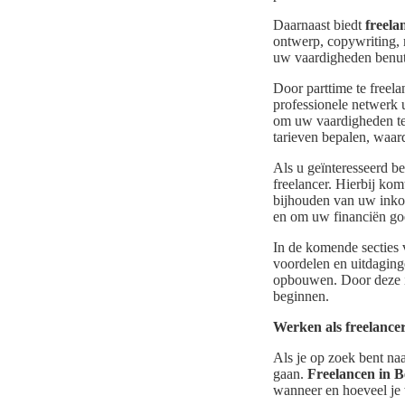
Daarnaast biedt
freela
ontwerp, copywriting, 
uw vaardigheden benu
Door parttime te freel
professionele netwerk 
om uw vaardigheden te 
tarieven bepalen, waar
Als u geïnteresseerd b
freelancer. Hierbij kom
bijhouden van uw inkoms
en om uw financiën go
In de komende secties 
voordelen en uitdaginge
opbouwen. Door deze i
beginnen.
Werken als freelancer
Als je op zoek bent naa
gaan.
Freelancen in B
wanneer en hoeveel je 