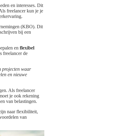
eden en interesses. Dit
ls freelancer kun je je
erkervaring.
dernemingen (KBO). Dit
schrijven bij een
 bepalen en
flexibel
s freelancer de
an projecten waar
elen en nieuwe
en. Als freelancer
moet je ook rekening
len van belastingen.
n naar flexibiliteit,
e voordelen van