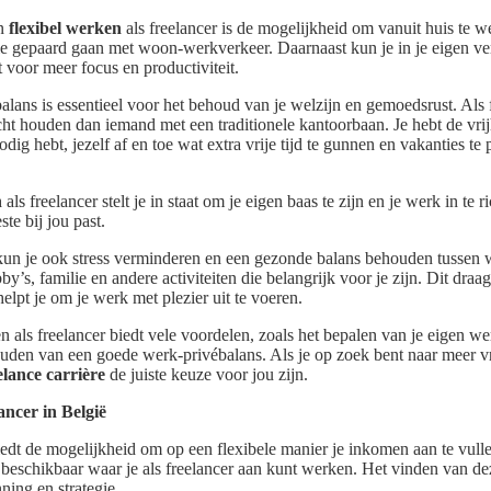
an
flexibel werken
als freelancer is de mogelijkheid om vanuit huis te we
 die gepaard gaan met woon-werkverkeer. Daarnaast kun je in je eigen 
 voor meer focus en productiviteit.
lans is essentieel voor het behoud van je welzijn en gemoedsrust. Als 
cht houden dan iemand met een traditionele kantoorbaan. Je hebt de vri
ig hebt, jezelf af en toe wat extra vrije tijd te gunnen en vakanties 
n
als freelancer stelt je in staat om je eigen baas te zijn en je werk in te 
ste bij jou past.
t kun je ook stress verminderen en een gezonde balans behouden tussen w
y’s, familie en andere activiteiten die belangrijk voor je zijn. Dit draa
helpt je om je werk met plezier uit te voeren.
 als freelancer biedt vele voordelen, zoals het bepalen van je eigen we
uden van een goede werk-privébalans. Als je op zoek bent naar meer vrij
elance carrière
de juiste keuze voor jou zijn.
ancer in België
edt de mogelijkheid om op een flexibele manier je inkomen aan te vulle
beschikbaar waar je als freelancer aan kunt werken. Het vinden van de
ning en strategie.