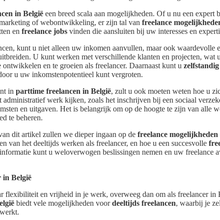
ncen in België
een breed scala aan mogelijkheden. Of u nu een expert be
marketing of webontwikkeling, er zijn tal van
freelance mogelijkhede
tten en
freelance jobs
vinden die aansluiten bij uw interesses en experti
ancen, kunt u niet alleen uw inkomen aanvullen, maar ook waardevolle
uitbreiden. U kunt werken met verschillende klanten en projecten, wat 
ontwikkelen en te groeien als freelancer. Daarnaast kunt u
zelfstandi
door u uw inkomstenpotentieel kunt vergroten.
ent in
parttime freelancen in België
, zult u ook moeten weten hoe u zic
t administratief werk kijken, zoals het inschrijven bij een sociaal verze
ten en uitgaven. Het is belangrijk om op de hoogte te zijn van alle we
ed te beheren.
van dit artikel zullen we dieper ingaan op de
freelance mogelijkheden
n van het deeltijds werken als freelancer, en hoe u een succesvolle
fre
nformatie kunt u weloverwogen beslissingen nemen en uw freelance av
 in België
r flexibiliteit en vrijheid in je werk, overweeg dan om als freelancer in 
elgië
biedt vele mogelijkheden voor
deeltijds freelancen
, waarbij je z
werkt.