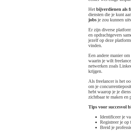
Het
bijverdienen als 
diensten die je kunt aa
jobs
je zou kunnen uit
Er zijn diverse platfo
en opdrachtgevers same
jezelf op deze platforms
vinden.
Een andere manier om fr
waarin je wilt freelan
netwerken zoals Linked
krijgen.
Als freelancer is het o
om je concurrentieposit
hebt waarop je je dienst
zichtbaar te maken en p
Tips voor succesvol b
Identificeer je v
Registreer je op 
Breid je profess