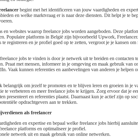
freelancer
begint met het identificeren van jouw vaardigheden en exper
nbieden en welke marktvraag er is naar deze diensten. Dit helpt je te b
voeren.
rms en websites waarop freelance jobs worden aangeboden. Deze platfor
n. Populaire platforms in België zijn bijvoorbeeld Upwork, Freelancer
 te registreren en je profiel goed op te zetten, vergroot je je kansen om 
eelance jobs te vinden is door je netwerk uit te breiden en contacten te
cen. Praat met mensen, informeer in je omgeving en maak gebruik van on
In. Vaak kunnen referenties en aanbevelingen van anderen je helpen om
ok belangrijk om jezelf te promoten en te blijven leren en groeien in je v
ie te verbeteren en meer freelance jobs te krijgen. Zorg ervoor dat je e
en presenteert en referenties plaatst. Daarnaast kun je actief zijn op so
otentiële opdrachtgevers aan te trekken.
ijverdienen als freelancer
aardigheden en expertise en bepaal welke freelance jobs hierbij aansluite
freelance platforms en optimaliseer je profiel.
ionele netwerk uit en maak gebruik van online netwerken.