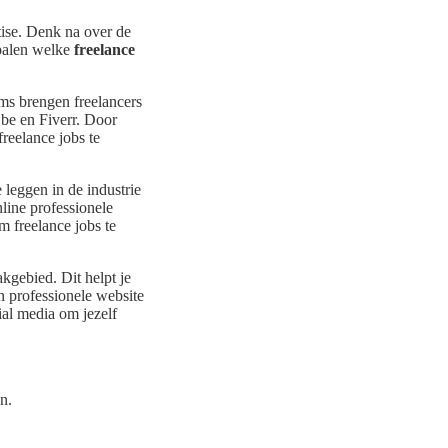
tise. Denk na over de
epalen welke
freelance
ms brengen freelancers
.be en Fiverr. Door
freelance jobs te
 leggen in de industrie
line professionele
 freelance jobs te
akgebied. Dit helpt je
en professionele website
cial media om jezelf
n.