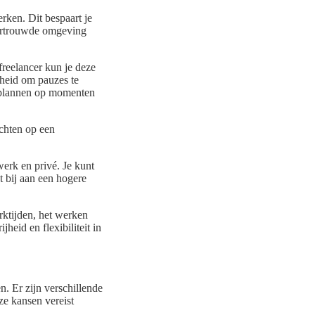
rken. Dit bespaart je
vertrouwde omgeving
freelancer kun je deze
jheid om pauzes te
te plannen op momenten
richten op een
erk en privé. Je kunt
gt bij aan een hogere
rktijden, het werken
heid en flexibiliteit in
n. Er zijn verschillende
ze kansen vereist