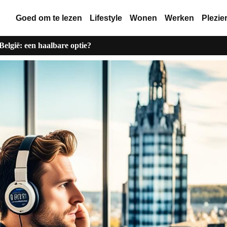
Goed om te lezen
Lifestyle
Wonen
Werken
Plezie
België: een haalbare optie?