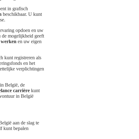
nt in grafisch
n
beschikbaar. U kunt
se.
 ervaring opdoen en uw
u de mogelijkheid geeft
g werken
en uw eigen
h kunt registreren als
keringsfonds en het
ttelijke verplichtingen
in België, de
elance carrière
kunt
ontuur in België
België aan de slag te
elf kunt bepalen