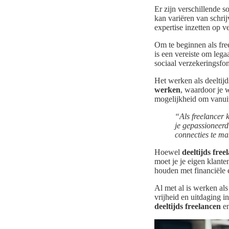
Er zijn verschillende s
kan variëren van schri
expertise inzetten op 
Om te beginnen als fre
is een vereiste om lega
sociaal verzekeringsf
Het werken als deeltijd
werken
, waardoor je 
mogelijkheid om vanuit 
“Als freelancer 
je gepassioneerd
connecties te ma
Hoewel
deeltijds free
moet je je eigen klant
houden met financiële e
Al met al is werken als
vrijheid en uitdaging i
deeltijds freelancen
en