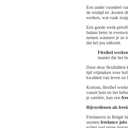
Een ander voordeel v
de reistijd en -kosten
werken, wat vaak zorgt
Een goede werk-privéba
balans beter in evenwi
nemen wanneer je ze nod
dat het jou uitkomt.
Flexibel werke
manier die het be
Door deze flexibilitei
tijd vrijmaken voor hobb
kwaliteit van leven en 
Kortom, flexibel werken
vanuit huis en het beho
je carrière, kan een
fre
Bijverdienen als freel
Freelancen in België bi
soorten
freelance jobs
echter wel enige inspan