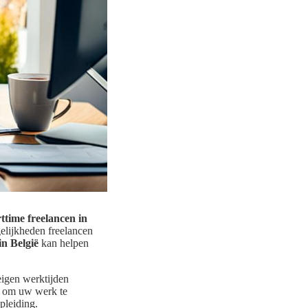
ttime freelancen in
elijkheden freelancen
in België
kan helpen
eigen werktijden
it om uw werk te
pleiding.