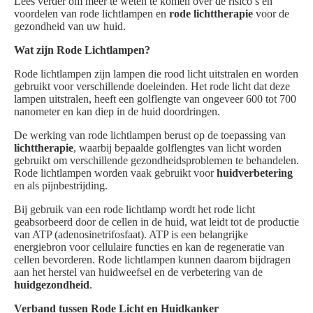
Lees verder om meer te weten te komen over de risico’s en
voordelen van rode lichtlampen en
rode lichttherapie
voor de
gezondheid van uw huid.
Wat zijn Rode Lichtlampen?
Rode lichtlampen zijn lampen die rood licht uitstralen en worden
gebruikt voor verschillende doeleinden. Het rode licht dat deze
lampen uitstralen, heeft een golflengte van ongeveer 600 tot 700
nanometer en kan diep in de huid doordringen.
De werking van rode lichtlampen berust op de toepassing van
lichttherapie
, waarbij bepaalde golflengtes van licht worden
gebruikt om verschillende gezondheidsproblemen te behandelen.
Rode lichtlampen worden vaak gebruikt voor
huidverbetering
en als pijnbestrijding.
Bij gebruik van een rode lichtlamp wordt het rode licht
geabsorbeerd door de cellen in de huid, wat leidt tot de productie
van ATP (adenosinetrifosfaat). ATP is een belangrijke
energiebron voor cellulaire functies en kan de regeneratie van
cellen bevorderen. Rode lichtlampen kunnen daarom bijdragen
aan het herstel van huidweefsel en de verbetering van de
huidgezondheid
.
Verband tussen Rode Licht en Huidkanker