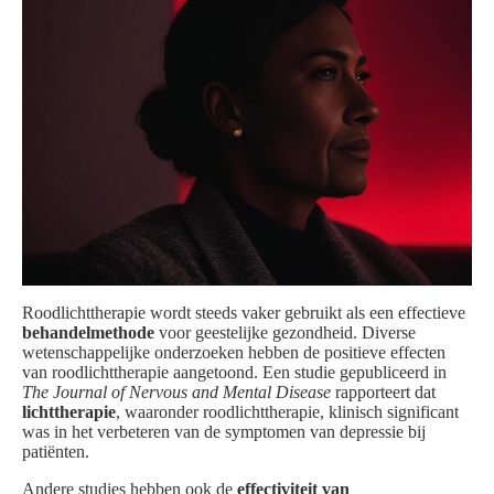
Roodlichttherapie wordt steeds vaker gebruikt als een effectieve
behandelmethode
voor geestelijke gezondheid. Diverse
wetenschappelijke onderzoeken hebben de positieve effecten
van roodlichttherapie aangetoond. Een studie gepubliceerd in
The Journal of Nervous and Mental Disease
rapporteert dat
lichttherapie
, waaronder roodlichttherapie, klinisch significant
was in het verbeteren van de symptomen van depressie bij
patiënten.
Andere studies hebben ook de
effectiviteit van