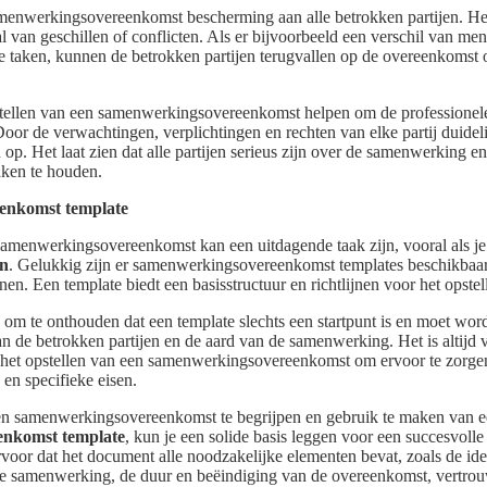
menwerkingsovereenkomst bescherming aan alle betrokken partijen. He
l van geschillen of conflicten. Als er bijvoorbeeld een verschil van men
e taken, kunnen de betrokken partijen terugvallen op de overeenkomst o
ellen van een samenwerkingsovereenkomst helpen om de professionele 
 Door de verwachtingen, verplichtingen en rechten van elke partij duideli
p. Het laat zien dat alle partijen serieus zijn over de samenwerking en
aken te houden.
enkomst template
samenwerkingsovereenkomst kan een uitdagende taak zijn, vooral als je
en
. Gelukkig zijn er samenwerkingsovereenkomst templates beschikbaar
en. Een template biedt een basisstructuur en richtlijnen voor het opste
k om te onthouden dat een template slechts een startpunt is en moet wo
n de betrokken partijen en de aard van de samenwerking. Het is altijd 
j het opstellen van een samenwerkingsovereenkomst om ervoor te zorgen
en specifieke eisen.
en samenwerkingsovereenkomst te begrijpen en gebruik te maken van 
nkomst template
, kun je een solide basis leggen voor een succesvolle
or dat het document alle noodzakelijke elementen bevat, zoals de ident
de samenwerking, de duur en beëindiging van de overeenkomst, vertrou