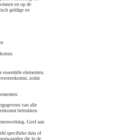
 winnen en op de
disch geldige en
en
nkomst.
 essentiële elementen.
 overeenkomst, zodat
lementen:
tgegevens van alle
ereenkomst betrokken
samenwerking. Geef aan
d specifieke data of
voorwaarden die in de