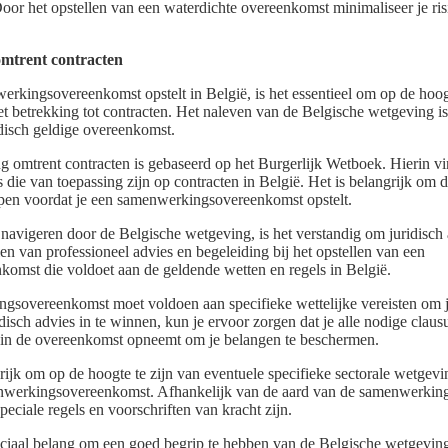
oor het opstellen van een waterdichte overeenkomst minimaliseer je risi
omtrent contracten
rkingsovereenkomst opstelt in België, is het essentieel om op de hoogt
t betrekking tot contracten. Het naleven van de Belgische wetgeving i
idisch geldige overeenkomst.
 omtrent contracten is gebaseerd op het Burgerlijk Wetboek. Hierin vi
 die van toepassing zijn op contracten in België. Het is belangrijk om 
jpen voordat je een samenwerkingsovereenkomst opstelt.
 navigeren door de Belgische wetgeving, is het verstandig om juridisch 
ien van professioneel advies en begeleiding bij het opstellen van een
mst die voldoet aan de geldende wetten en regels in België.
sovereenkomst moet voldoen aan specifieke wettelijke vereisten om j
idisch advies in te winnen, kun je ervoor zorgen dat je alle nodige claus
in de overeenkomst opneemt om je belangen te beschermen.
rijk om op de hoogte te zijn van eventuele specifieke sectorale wetgevi
nwerkingsovereenkomst. Afhankelijk van de aard van de samenwerking 
peciale regels en voorschriften van kracht zijn.
ruciaal belang om een goed begrip te hebben van de Belgische wetgeving