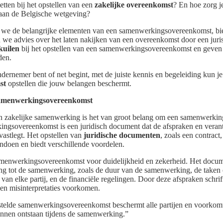
tten bij het opstellen van een
zakelijke overeenkomst
? En hoe zorg j
aan de Belgische wetgeving?
en we de belangrijke elementen van een samenwerkingsovereenkomst, bi
en we advies over het laten nakijken van een overeenkomst door een jur
kuilen
bij het opstellen van een samenwerkingsovereenkomst en geven 
den.
dernemer bent of net begint, met de juiste kennis en begeleiding kun j
st
opstellen die jouw belangen beschermt.
samenwerkingsovereenkomst
en zakelijke samenwerking is het van groot belang om een samenwerki
ingsovereenkomst is een juridisch document dat de afspraken en vera
 vastlegt. Het opstellen van
juridische documenten
, zoals een contract,
ndoen en biedt verschillende voordelen.
amenwerkingsovereenkomst voor duidelijkheid en zekerheid. Het docum
ng tot de samenwerking, zoals de duur van de samenwerking, de taken
an elke partij, en de financiële regelingen. Door deze afspraken schrift
en misinterpretaties voorkomen.
telde samenwerkingsovereenkomst beschermt alle partijen en voorkomt
unnen ontstaan tijdens de samenwerking.”