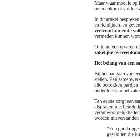
Maar waar moet je op le
overeenkomst voldoet 
In dit artikel besprek
en richtlijnen, en gev
veelvoorkomende val
vermeden kunnen wor
Of je nu een ervaren on
zakelijke overeenkom
Het belang van een 
Bij het aangaan van e
stellen. Een samenwerk
alle betrokken partijen
onderdeel van het zake
Ten eerste zorgt een s
afspraken met betrekki
verantwoordelijkheden v
worden misverstanden 
“Een goed opges
geschillen die k