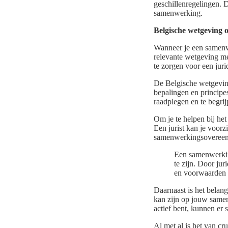
geschillenregelingen. D
samenwerking.
Belgische wetgeving 
Wanneer je een samenwe
relevante wetgeving me
te zorgen voor een jur
De Belgische wetgeving
bepalingen en principes
raadplegen en te begri
Om je te helpen bij het
Een jurist kan je voorz
samenwerkingsovereenko
Een samenwerking
te zijn. Door jur
en voorwaarden 
Daarnaast is het belang
kan zijn op jouw same
actief bent, kunnen er s
Al met al is het van c