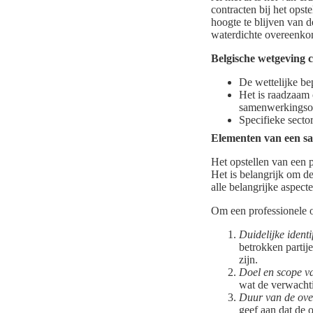
contracten bij het ops
hoogte te blijven van d
waterdichte overeenko
Belgische wetgeving c
De wettelijke be
Het is raadzaam 
samenwerkingso
Specifieke sect
Elementen van een 
Het opstellen van een 
Het is belangrijk om de
alle belangrijke aspec
Om een professionele o
Duidelijke identi
betrokken partije
zijn.
Doel en scope v
wat de verwachti
Duur van de ove
geef aan dat de 