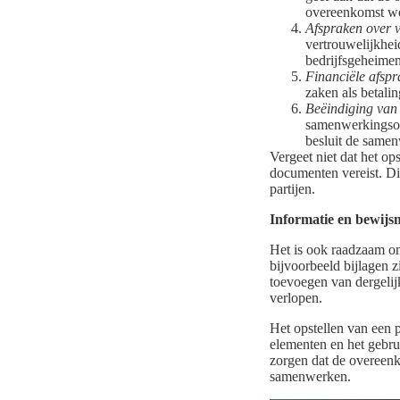
overeenkomst w
Afspraken over v
vertrouwelijkhei
bedrijfsgeheimen
Financiële afspr
zaken als betali
Beëindiging van
samenwerkingsov
besluit de samen
Vergeet niet dat het o
documenten vereist. Di
partijen.
Informatie en bewijs
Het is ook raadzaam om
bijvoorbeeld bijlagen z
toevoegen van dergeli
verlopen.
Het opstellen van een 
elementen en het gebru
zorgen dat de overeenko
samenwerken.