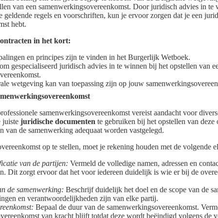
tellen van een samenwerkingsovereenkomst. Door juridisch advies in te
e geldende regels en voorschriften, kun je ervoor zorgen dat je een juri
mst hebt.
ontracten in het kort:
palingen en principes zijn te vinden in het Burgerlijk Wetboek.
om gespecialiseerd juridisch advies in te winnen bij het opstellen van e
vereenkomst.
orale wetgeving kan van toepassing zijn op jouw samenwerkingsoveree
samenwerkingsovereenkomst
professionele samenwerkingsovereenkomst vereist aandacht voor diverse
 juiste
juridische documenten
te gebruiken bij het opstellen van deze
ten van de samenwerking adequaat worden vastgelegd.
vereenkomst op te stellen, moet je rekening houden met de volgende e
ficatie van de partijen:
Vermeld de volledige namen, adressen en contac
n. Dit zorgt ervoor dat het voor iedereen duidelijk is wie er bij de ov
an de samenwerking:
Beschrijf duidelijk het doel en de scope van de 
ngen en verantwoordelijkheden zijn van elke partij.
reenkomst:
Bepaal de duur van de samenwerkingsovereenkomst. Vermel
overeenkomst van kracht blijft totdat deze wordt beëindigd volgens de 