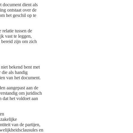
t document dient als
ing ontstaat over de
m het geschil op te
relatie tussen de
jk vast te leggen,
 bereid zijn om zich
 niet bekend bent met
 die als handig
llen van het document.
rden aangepast aan de
verstandig om juridisch
 dat het voldoet aan
een
 zakelijke
iteit van de partijen,
welijkheidsclausules en