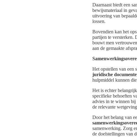
Daarnaast biedt een sa
bewijsmateriaal in geva
uitvoering van bepaald
lossen.
Bovendien kan het opst
partijen te versterken.
bouwt men vertrouwen o
aan de gemaakte afspr
Samenwerkingsovere
Het opstellen van een 
juridische document
hulpmiddel kunnen dien
Het is echter belangrij
specifieke behoeften va
advies in te winnen bi
de relevante wetgeving 
Door het belang van e
samenwerkingsoveree
samenwerking. Zorg ervo
de doelstellingen van 