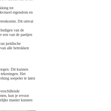
kking tot
llectueel eigendom en
ereenkomst. Dit omvat
ëindigen van de
 een van de partijen
van juridische
 van alle betrokken
voegen. Dit kunnen
e tekeningen. Het
king soepeler te laten
verschillende
men, kun je ervoor
ttelijke manier kunnen