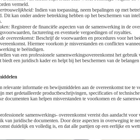
orden vermeld.
ertrouwelijkheid:
Indien van toepassing, neem bepalingen op met betre
d. Dit kan onder andere betrekking hebben op het beschermen van inte
.
aken:
Registreer de financiële aspecten van de samenwerking in de ov
ngsvoorwaarden, facturering en eventuele vergoedingen of royalties.
 de overeenkomst:
Beschrijf de voorwaarden en procedures voor het be
ereenkomst. Hiermee voorkom je misverstanden en conflicten wanneer
werking te beëindigen.
pstellen van een professionele samenwerkingsovereenkomst het gebruik 
t biedt een juridisch kader en helpt bij het beschermen van de belangen
middelen
 relevante informatie en bewijsmiddelen aan de overeenkomst toe te 
ijn met gedetailleerde productbeschrijvingen, specificaties of technisch
jke documenten kan helpen misverstanden te voorkomen en de samenwer
professionele samenwerkings- overeenkomst vereist dus aandacht voor 
ik van juridische documenten. Door deze aspecten in overweging te ne
mst duidelijk en volledig is, en dat alle partijen op een eerlijke en we