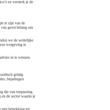
co’s en versterk je de
e te zijn van de
s van groot belang om
nden we de wettelijke
deze wetgeving te
advies in te winnen.
uridisch geldig
ules, bepalingen
ng die van toepassing
en de sector waarin je
 met betrekking tot